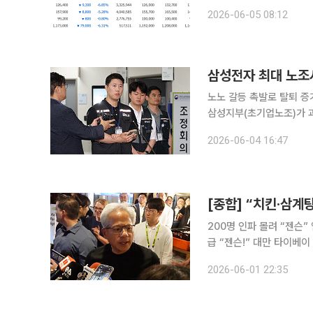
관심이 쏠리고 있다. 5일 네이버페이증권에 따르면 이날 검색 상위 종목에는 삼성전자, SK하이닉
2026-06-05 08:12
스, LG전자, NAVER, 
삼성전자 최대 노조
노노 갈등 촉발로 탈퇴 증가2·3대 노조 규모 커
삼성지부(초기업노조)가 
불만이 커지면서 DX 부문
2026-06-04 16:47
다. 4일 업계에 따르면
200명 인파 몰려 “젠슨” 연호DRA
급 “젠슨!” 대만 타이베이 시내의 한 식당에 젠슨 황 엔비디아 최고경영자(CEO)가 모습을 드러내자
200명가량의 인파가 몰
2026-06-01 22:35
터져 나왔다. 황 CEO는