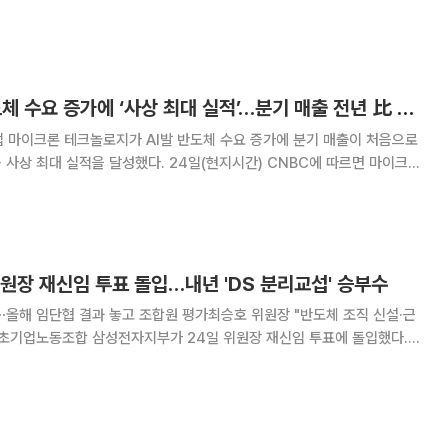
놀로지가 AI발 반도체 수요 증가에 분기 매출이 처음으로 400억달러를
적을 달성했다. 고대역폭메모리(HB
마이크론, AI발 반도체 수요 증가에 ‘사상 최대 실적’…분기 매출 전년 比 4.5배↑[상보]
 마이크론 테크놀로지가 AI발 반도체 수요 증가에 분기 매출이 처음으로
달성했다. 24일(현지시간) CNBC에 따르면 마이크론
(3~5월) 매출이 414억5600만달러(약 64조원) 기록했다고 발표했다.
만달러) 대비 4.5배 급증
원장 재신임 투표 돌입…내년 'DS 분리교섭' 승부수
⋯올해 임단협 결과 놓고 조합원 평가최승호 위원장 "반도체 조직 신설·근
) 교섭 결과를 둘러싼 조합원 불만이 제기된 가운데 내년 반도체(DS) 부
운 교섭 전략에 대한 조합원들의 판단을 받겠