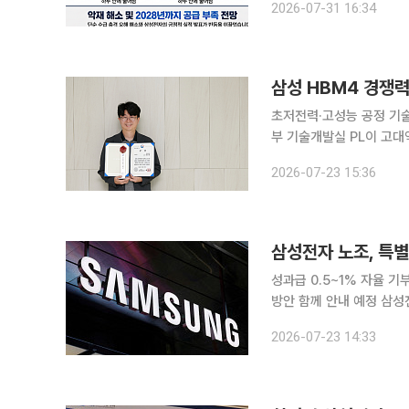
2026-07-31 16:34
8000원에 거래를 마쳐 
삼성 HBM4 경쟁력
초저전력·고성능 공정 기술 개발HBM
부 기술개발실 PL이 고대
술 개발 성과를 인정받아 ‘대한민국 엔지니어
2026-07-23 15:36
원 구조 트랜지스터인 핀펫(
삼성전자 노조, 특별
성과급 0.5~1% 자율 
방안 함께 안내 예정 삼성전자 노사가 디바이스솔루션(DS)부문 특별경영성과급의 일부를 사회공헌
에 활용하는 방안을 추진
2026-07-23 14:33