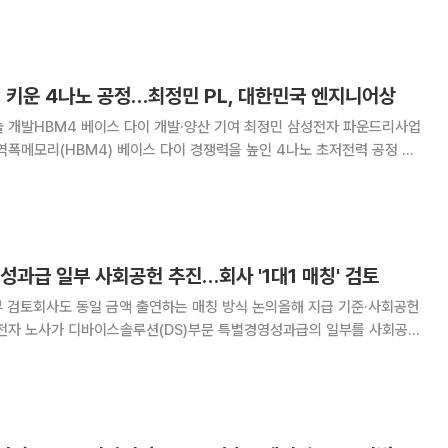
상한가를 기록했다. 삼성전자 역시
 키운 4나노 공정…최정민 PL, 대한민국 엔지니어상
4 베이스 다이 개발·양산 기여 최정민 삼성전자 파운드리사업
역폭메모리(HBM4) 베이스 다이 경쟁력을 높인 4나노 초저전력 공정 기
상’을 수상했다. 23일 삼성전자에 따르면 최 PL은 3차
FinFET) 기반 4나노 초저전력
성과급 일부 사회공헌 추진…회사 '1대1 매칭' 검토
기부 검토회사도 동일 금액 출연하는 매칭 방식 논의올해 지급 기준·사회공헌
한다. 임직원이 특별성과급 일부를 자율적으로 기부하면 회사도 같은 금액
을 출연하는 '1대1 매칭' 방식이 검토되고 있다. 23일 업계에 따