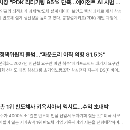
최정연 삼성전자 부사장 "PDK 리타기팅 95% 단축…에이전트 AI 시범 활용"
 인프라 최적화가 과제"반도체 설계 데이터 보안도 핵심 과제로 제시 삼성
리 반도체 설계 생산성을 높이고 있다. 공정설계키트(PDK) 개발 과정에는
업 시간을 95% 이상 줄였고 설계 검증용 에이전트 AI도 시범적으로 활용
연 삼성전자 메모리사업부 디자인테크놀로지팀
 정책위원회 출범…"파운드리 이직 의향 81.5%"
 본격화…2027년 임단협 요구안 마련 착수"메가프로젝트 패키지 요구안
동조합 삼성전자 지부가 DS(디바이스
출범하고 내년 임금 및 단체협약(임단협) 교섭 준비에 본격 착수했다. 삼
 DS부문 정책위원회 1차 킥오프 회의를 열고
시총 1위 반도체사 키옥시아서 엑시트…수익 초대박
주가 4000%↑“일본 반도체 인접 산업서 투자기회 찾을 것” 미국 사모
캐피탈이 일본 시가총액 1위 반도체 기업 키옥시아의 지분을 전량매각하며
장의 판도를 바꾼 거래의 한 장을 마무리했다고 블룸버그통신이 8일(현지