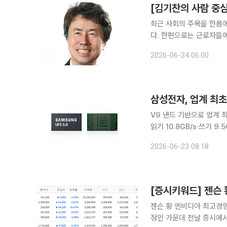
[김기찬의 사람 중
최근 사회의 주목을 한몸에
다. 한편으로는 근로자들
른 한편으로는 협상 과정에
2026-06-24 06:00
삼성전자, 업계 최초 
V9 낸드 기반으로 업계 최
읽기 10.8GB/s·쓰기 9.5GB/s 지원 삼성전자가 온디바이스 AI 
차세대 UFS 5.0 메모
2026-06-23 08:18
끌어올린 제품으로, 올해 
젠슨 황 엔비디아 최고경영
정인 가운데 전날 증시에서