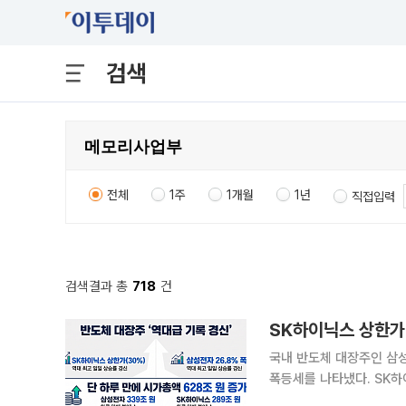
검색
전체
1주
1개월
1년
직접입력
검색결과 총
718
건
SK하이닉스 상한가
국내 반도체 대장주인 삼
폭등세를 나타냈다. SK하
증시 상승을 견인했다. 31일 한국거래소에 따르면 SK하이닉스는 전장 대비 29.95% 오른 171만