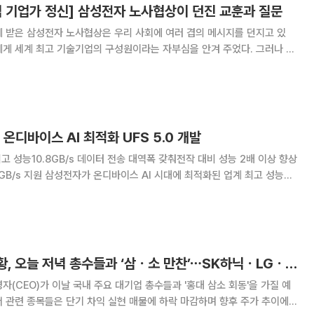
심 기업가 정신] 삼성전자 노사협상이 던진 교훈과 질문
 받은 삼성전자 노사협상은 우리 사회에 여러 겹의 메시지를 던지고 있
에게 세계 최고 기술기업의 구성원이라는 자부심을 안겨 주었다. 그러나 다
서 드러난 아쉬움, 향후 노사관계의 변화 방향, 그리고 인재보상 시스템
의 새로운 과제를 동시에 보여 주었다. 이번 합의로 DS, 즉 반도체 부
온디바이스 AI 최적화 UFS 5.0 개발
고 성능10.8GB/s 데이터 전송 대역폭 갖춰전작 대비 성능 2배 이상 향상
시대에 최적화된 업계 최고 성능의
리 솔루션을 업계 최초로 개발했다. 데이터 처리 속도와 전력 효율을 동시에
4분기부터 양산에 돌
[증시키워드] 젠슨 황, 오늘 저녁 총수들과 ‘삼ㆍ소 만찬’⋯SK하닉ㆍLGㆍ두산에 쏠린 투심
자(CEO)가 이날 국내 주요 대기업 총수들과 '홍대 삼소 회동'을 가질 예
 관련 종목들은 단기 차익 실현 매물에 하락 마감하며 향후 주가 추이에