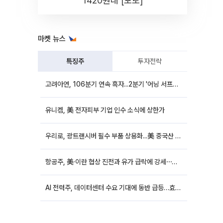
1420원대 [포토]
마켓 뉴스
특징주
투자전략
고려아연, 106분기 연속 흑자...2분기 '어닝 서프라이즈'에 장 초반 12%대 강세
유니켐, 美 전자피부 기업 인수 소식에 상한가
우리로, 광트랜시버 필수 부품 상용화...美 중국산 퇴출 추진에 상승세
항공주, 美·이란 협상 진전과 유가 급락에 강세⋯한진칼 8%↑
AI 전력주, 데이터센터 수요 기대에 동반 급등…효성중공업 10%↑