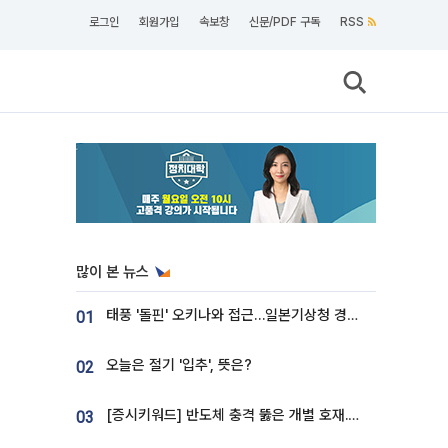
로그인
회원가입
속보창
신문/PDF 구독
RSS
많이 본 뉴스
태풍 '돌핀' 오키나와 접근…일본기상청 경로 업데이트
01
오늘은 절기 '입추', 뜻은?
02
[증시키워드] 반도체 충격 뚫은 개별 호재...포스코퓨처엠·에코프로·한화솔루션 '눈길'
03