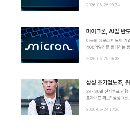
기업인 미국 마이크론테크
2026-06-25 09:24
돌파하는 등 사상 최대 실
미국의 메모리 반도체 기업
400억달러를 돌파하는 등 사상 최대 실적을 
은 2026 회계연도 3분기
2026-06-25 06:38
이는 전년 동기(93억100
삼성 초기업노조, 위
24~30일 전자투표 진행
로자대표 확보" 삼성그룹 초기업노동조합 삼성전자지부가 24일 위원장 재신임 투표에 돌입했다.
올해 임금·단체협약(임단협
2026-06-24 17:26
문 분리교섭 추진 등 새로