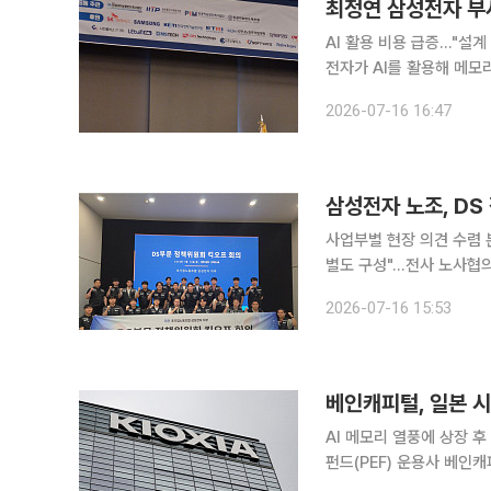
AI 활용 비용 급증…"설계
전자가 AI를 활용해 메모
AI를 적용해 리타기팅 작
2026-07-16 16:47
하고 있다. 최정
삼성전자 노조, DS
사업부별 현장 의견 수렴
별도 구성"…전사 노사협의회 선거도 대응 삼성그룹 초기업노
솔루션)부문 정책위원회를 
2026-07-16 15:53
성전자 지부는 16일 오전
베인캐피털, 일본 
AI 메모리 열풍에 상장 후 
펀드(PEF) 운용사 베인
일본 기술 산업과 투자 시