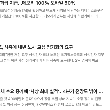
성과급 지급…메모리 100%·모바일 50%
목표달성장려금(TAI)을 확정하고 반도체 사업을 담당하는 디바이스솔루션
에 기본급의 100%를 지급한다. 메모리사업부는 지난해 하반기에 이어 두
이날 사내망을 통해 올해 상반
기 TAI 지급률을 공지했다. 지급일은 오는 8일이다. TAI는 삼
, 사측에 내년 노사 교섭 정기회의 요구
자 최대 노조인 초기업노동조합 삼성전자 지부
을 위한 사전 정기회의 개최를 사측에 요구했다. 2일 업계에 따르면
·디바이스솔루션) 부문장인 전영현 대표이사 부회장과 여명구 피플팀장을
내년 교섭을 준비함에 앞서 정기적 회의체를
마이크론, AI발 반도체 수요 증가에 ‘사상 최대 실적’…4분기 전망도 밝아 [종합]
매출 첫 400억달러 돌파“수요가 공급 추월 상태 지속”…호황 장기화 전망
닉스와 함께 글로벌 3대 메모리 반도체