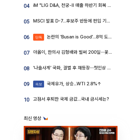
iM "LIG D&A, 천궁-II 매출 하반기 회복 전망…방산 톱픽 유지"
04
MSCI 발표 D-7…후보주 반등에 편입 기대 재점화
05
논란의 'Busan is Good'…8억 도시브랜드, 용산 대통령실 CI 업체가 수행
06
단독
아옳이, 한의사 김형배와 벌써 200일⋯꽃다발 들고 "프러포즈 아냐"
07
‘나솔사계’ 국화, 결별 후 재등장⋯첫인상 투표 휩쓸고 ‘인기녀’ 등극
08
국제유가, 상승...WTI 2.8%↑
09
속보
고점서 후퇴한 국제 금값…국내 금시세는?
10
최신 영상