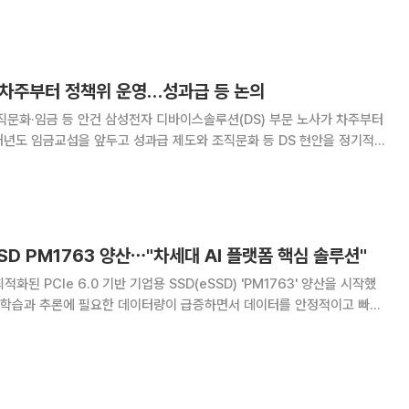
다. 베인캐피털의 데이비드 그로스 매니징 파트너
, 차주부터 정책위 운영…성과급 등 논의
 디바이스솔루션(DS) 부문 노사가 차주부터
내년도 임금교섭을 앞두고 성과급 제도와 조직문화 등 DS 현안을 정기적으
회신 공문을 통해 이같은 내용을 전했다.
SD PM1763 양산⋯"차세대 AI 플랫폼 핵심 솔루션"
화된 PCIe 6.0 기반 기업용 SSD(eSSD) 'PM1763' 양산을 시작했
의 중요성이 커지고 있다. 삼성전자는 PM1763이 빠른 읽기 성능과 최적
기반으로 차세대 AI 플랫폼