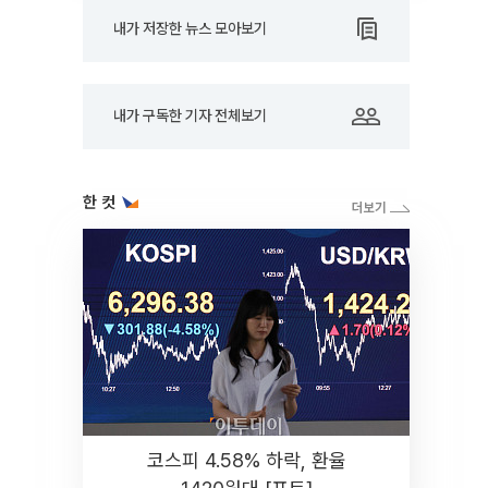
내가 저장한 뉴스 모아보기
내가 구독한 기자 전체보기
한 컷
코스피 4.58% 하락, 환율