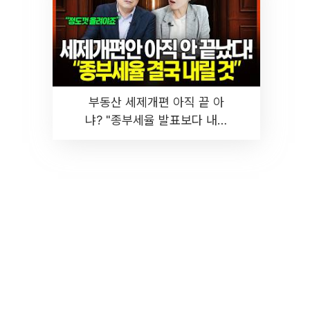
부동산 세제개편 아직 끝 아
냐? "종부세율 발표보다 내릴
것" 장기거주·양도세 전망 I 집
땅지성 I 김인만, 진미윤