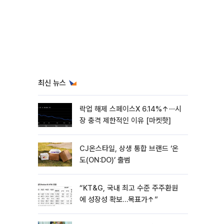
최신 뉴스
락업 해제 스페이스X 6.14%↑⋯시
장 충격 제한적인 이유 [마켓핫]
CJ온스타일, 상생 통합 브랜드 ‘온
도(ON:DO)’ 출범
“KT&G, 국내 최고 수준 주주환원
에 성장성 확보…목표가↑”