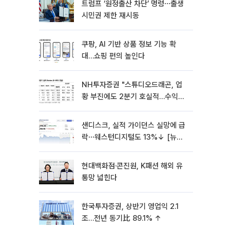
트럼프 ‘원정출산 차단’ 명령⋯출생
시민권 제한 재시동
쿠팡, AI 기반 상품 정보 기능 확
대…쇼핑 편의 높인다
NH투자증권 "스튜디오드래곤, 업
황 부진에도 2분기 호실적…수익성
회복"
샌디스크, 실적 가이던스 실망에 급
락⋯웨스턴디지털도 13%↓ [뉴욕
증시 무버]
현대백화점·콘진원, K패션 해외 유
통망 넓힌다
한국투자증권, 상반기 영업익 2.1
조…전년 동기比 89.1% ↑