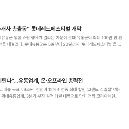
당 3990원)에 판매한다. 제철을 맞은 ‘수박(7~9
 20개사 총출동” 롯데레드페스티벌 개막
롯데유통군 통합 쇼핑 행사가 열리는 가운데 롯데 유통군이 최대 100만 원 환
 22일까지 ‘롯데레드페스티벌’을 개
11월부터 시작했다. 올해로
버틴다”…유통업계, 온·오프라인 총력전
.매출 목표 1.9조원, 전년비 12%↑연중 최대 할인 '그랜드 십일절' 여는
확대유통업계, 3분기 부진 실적 11월 대목으로 만회 전략 코리아세일페
군절 등 국내외 굵직한 쇼핑행사로 11월이 쇼핑 대목으로 떠오른 가운데 국
프라인 할인전을 열며 대