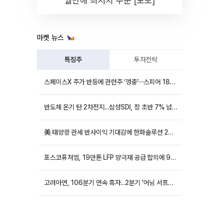
월만에 최저치 수준 [포토]
마켓 뉴스
특징주
투자전략
스페이스X 주가 반등에 관련주 ‘껑충’⋯스피어 18%ㆍ에이치브이엠 12%↑
반도체 온기 탄 2차전지...삼성SDI, 장 초반 7% 넘게 껑충
美 태양광 관세 반사이익 기대감에 한화솔루션 20%대·OCI홀딩스 14%대 급등
포스코퓨처엠, 19만톤 LFP 양극재 공급 합의에 9%대 강세
고려아연, 106분기 연속 흑자...2분기 '어닝 서프라이즈'에 장 초반 12%대 강세