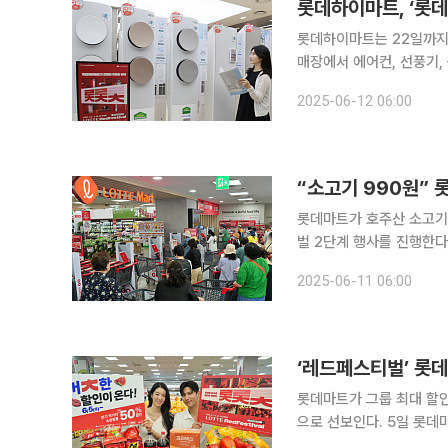
롯데하이마트, ‘롯
롯데하이마트는 22일까지 
매장에서 에어컨, 선풍기,
다고 12일 밝혔다. 행사 기간 에어컨 등 인기 행사상품 구매 시, 최대 40만 원 할인 혜택을 통해 인
2025-06-12 06:00
터넷 최저가 수준에 제공한
“소고기 990원” 
롯데마트가 호주산 소고기를 990원에 내놓는다. 
벌 2단계 행사를 진행한다고 11일 밝혔다. 롯데마트는 행사 첫
정으로 4990원에 판매한다
2025-06-11 06:00
‘레드페스티벌’ 롯데
롯데마트가 그룹 최대 할인
으로 선보인다. 5일 롯데마트에 따르면 인기 신선식품 초특가 행사로 △1++(투플러스) 한우 전품
목 △1++등급 한우 등심(