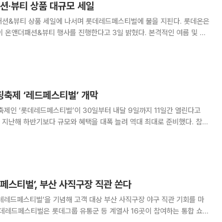
션·뷰티 상품 대규모 세일
&뷰티 상품 세일에 나서며 롯데레드페스티벌에 불을 지핀다. 롯데온은
더패션&뷰티 행사를 진행한다고 3일 밝혔다. 본격적인 여름 및 휴
 맞아 온가족 여름 휴가 패션을 위한 남성, 여성, 유아동 패션 브랜드를 최
휴가철 자외선 차단과 피부 진정 등에
핑축제 ‘레드페스티벌’ 개막
축제인 ‘롯데레드페스티벌’이 30일부터 내달 9일까지 11일간 열린다고
는 지난해 하반기보다 규모와 혜택을 대폭 늘려 역대 최대로 준비했다. 참여
 16개사로 늘었다. 이번 행사에서는 먹거리를 비롯해 패
상품을 최대 반값 수준에 선보인다.
페스티벌’, 부산 사직구장 직관 쏜다
데레드페스티벌’을 기념해 고객 대상 부산 사직구장 야구 직관 기회를 마
롯데레드페스티벌은 롯데그룹 유통군 등 계열사 16곳이 참여하는 통합 쇼핑