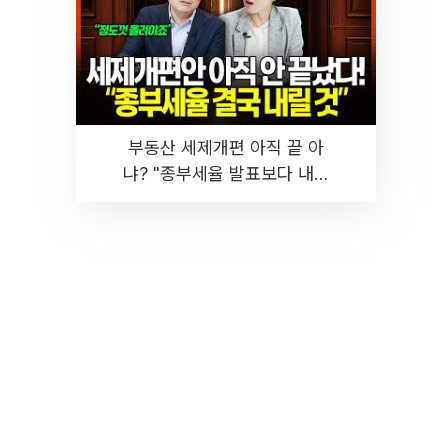
부동산 세제개편 아직 끝 아
냐? "종부세율 발표보다 내릴
것" 장기거주·양도세 전망 I 집
땅지성 I 김인만, 진미윤