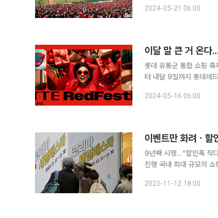
축제다. 롯데 유통군과 롯
2024-05-21 06:00
비’ 롯데와 NC의 야구 
이달 말 큰 거 온다
롯데 유통군 통합 쇼핑 축제인 ‘롯데레드페스
터 내달 9일까지 롯데레드페스티벌을 실시한다. 
‘레드’와 ‘축제’의 영어 
2024-05-16 06:00
이벤트만 화려ㆍ할인
9년째 시행…“할인폭 작다
진행 국내 최대 규모의 쇼핑 행사인 코리아세일페스타(코세페)가 본격적으로 막이 올랐지만 유통업
계 반응은 미지근하다. 
2023-11-12 18:00
모습이다. 코세페는 흥행 