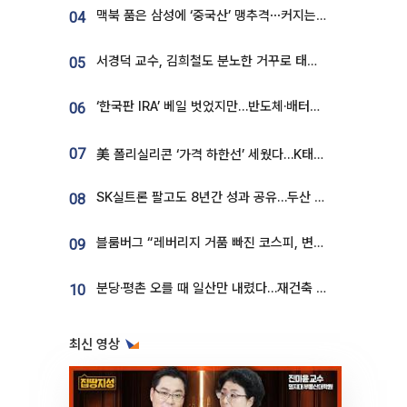
맥북 품은 삼성에 ‘중국산’ 맹추격⋯커지는 노트북 OLED 시장
04
서경덕 교수, 김희철도 분노한 거꾸로 태극기⋯"엉터리는 아냐, 아쉬울 뿐"
05
‘한국판 IRA’ 베일 벗었지만…반도체·배터리 업계 “시행령이 관건”
06
07
美 폴리실리콘 ‘가격 하한선’ 세웠다…K태양광 수혜 기대
SK실트론 팔고도 8년간 성과 공유…두산 인수대금 2.3조가 끝 아냐
08
블룸버그 “레버리지 거품 빠진 코스피, 변동성 최악 국면 지났을 가능성”
09
분당·평촌 오를 때 일산만 내렸다…재건축 기대감도 ‘무색’
10
최신 영상