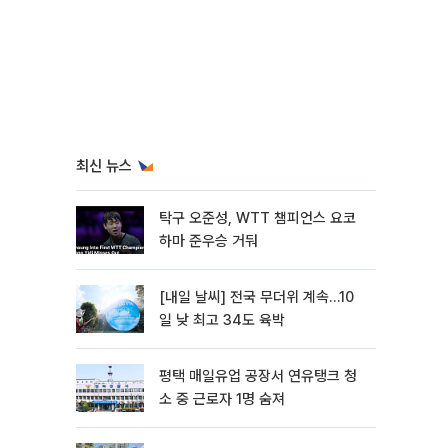
최신 뉴스
탁구 오준성, WTT 챔피언스 요코
하마 준우승 거둬
[내일 날씨] 전국 무더위 계속…10
일 낮 최고 34도 육박
평택 매일유업 공장서 연유탱크 청
소 중 근로자 1명 숨져