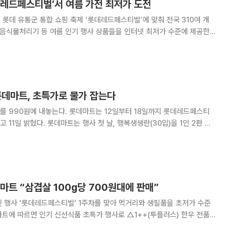
데레드페스티벌’서 여름 가전 최저가 도전
롯데 유통군 통합 쇼핑 축제 ‘롯데레드페스티벌’에 맞춰 전국 310여 개
 음식물처리기 등 여름 인기 행사 상품들을 인터넷 최저가 수준에 제공한
다. 여름 대표 인기 품목인 에어
롯데마트, 초특가로 물가 잡는다
롯데마트는 12일부터 18일까지 롯데레드페스티
 날, 행복생생란(30입)을 1인 2판 한
. 또 곡물 먹여 키운 호주산 척아이롤(100g)을 행사 카드 결제 시 70%
할인한 990원에 내놓는다. 인기 신선 먹거리는
마트 “삼겹살 100g당 700원대에 판매”
 행사 ‘롯데레드페스티벌’ 1주차를 맞아 먹거리와 생필품을 초저가 수준
냉장, 100g당 7990원) △1++등급 한우 국거리/불고기(냉장, 각 100g