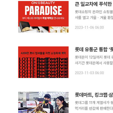
큰 일교차에 푸석한 
롯데쇼핑의 온라인 쇼핑몰 
사를 열고 가을ㆍ겨울 환절기를 맞아 
레쉬 등의 럭셔리 뷰티 브
2023-11-06 06:00
롯데 유통군 통합 
롯데온이 12일까지 롯데 
사기간 롯데온에서 사용할 
하며, 매일 인기상품 반값
2023-11-03 06:00
함께 진행하는 행사의 의
롯데마트, 킹크랩·삼
롯데그룹 11개 계열사가 
먹거리를 반값에 판매한다. 롯데마트는 2일부터 8일까지 롯데레드페스티벌을 열고 반값 할인