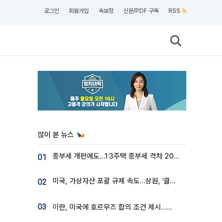
로그인
회원가입
속보창
신문/PDF 구독
RSS
많이 본 뉴스
종부세 개편에도…1·3주택 종부세 격차 2028년부터 확대
01
미국, 가상자산 포괄 규제 속도…상원, ‘클래리티법’ 9월 절차투표 추진
02
03
이란, 미국에 호르무즈 합의 조건 제시…美 “경기 아직 안 끝나” [종합]