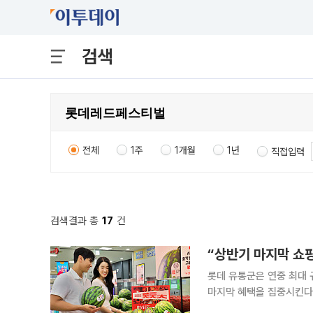
검색
전체
1주
1개월
1년
직접입력
검색결과 총
17
건
“상반기 마지막 쇼핑
롯데 유통군은 연중 최대 
마지막 혜택을 집중시킨다고 20일 밝혔다. 롯데레드페스티벌
번 열리는 통합 쇼핑 축제