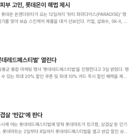
피부 고민, 롯데온이 해법 제시
롯데온 온앤더뷰티가 오는 12일까지 '뷰티 파라다이스(PARADISE)' 행
보습 스킨케어 제품을 대거 선보인다. 키엘, 설화수, SK-ll, 프
랜드부터, 아이오페, 에스트라 등의 트렌드 뷰티까지 다양한 뷰티 브랜드
가 인기상품을 롯데온 단독 혜택으로 제공한다. 롯데온에
‘롯데레드페스티벌’ 열린다
유통군 통합 마케팅 행사 '롯데레드페스티벌'을 진행한다고 3일 밝혔다. 행
수 있는 최대 20% 할인 쿠폰 및 최대 10% 카드 즉시 할인 혜택을 제공
 할인 및 엘포인트 적립 이벤트 등의 혜택도 함께 선보인다. 롯데 유통군과
미를 담아 롯데백화점, 롯데마
겹살 ‘반값’에 판다
동시에 여는 롯데레드페스티벌에 맞춰 롯데마트가 킹크랩, 삼겹살 등 인기
 상품