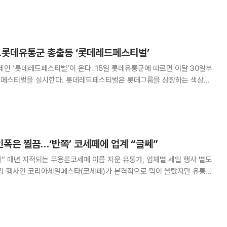
데자이언츠와의 협업을 통해 31일 부산 사직구장에서 열리는 ‘낙동강 더
경기를 ‘롯데레드페스티벌 스폰서 매치데이’로
...롯데유통군 총출동 ‘롯데레드페스티벌’
티벌’이 온다. 15일 롯데유통군에 따르면 이달 30일부
롯데레드페스티벌은 롯데그룹을 상징하는 색상인
단어 ‘페스티벌’을 결합해, ‘전 국민이 롯데 유통 계열사와 함께하는 쇼핑 축
제’라는 의미로 지난해 11월 처음 선보였다. 롯데 유통
폭은 찔끔…‘반쪽’ 코세페에 업계 “글쎄”
” 매년 지적되는 무용론코세페 이름 지운 유통가, 업체별 세일 행사 별도
유통업계는 코세페 이름 대신 각 업체별로 특화된 행사를 진행하느라 분주한
저조, 작은 할인폭 등으로 매년 무용론이 지