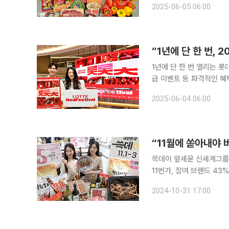
2025-06-05 06:00
“1년에 단 한 번,
1년에 단 한 번 열리는 
급 이벤트 등 파격적인 혜택을 내걸었다. 롯데유통군은 5일부터
최한다고 4일 밝혔다. 롯데레드페스티벌은 패션, 식품 등 쇼핑부터 여행·레저, 문화생활 혜택이 담
2025-06-04 06:00
긴 쇼핑 행사로 2023년 
“11월에 쏟아내야 
쓱데이 앞세운 신세계그룹..
11번가, 참여 브랜드 43% 
스타, 블랙프라이데이, 광
2024-10-31 17:00
내 주요 유통업체가 온·오