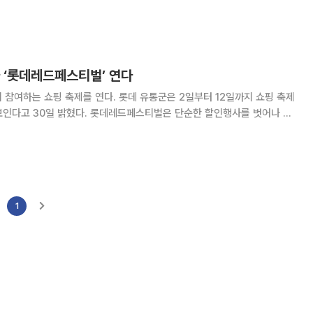
5원
 레드, 블루, 브라운 3가지 종
 ‘롯데레드페스티벌’ 연다
를 연다. 롯데 유통군은 2일부터 12일까지 쇼핑 축제
데레드페스티벌은 단순한 할인행사를 벗어나 고
거움을 제공하겠다는 목표로 기획됐다. 특히 11곳 롯데 계열사가 참여한다.
슈퍼, 이커머스, 하이마트, 홈
1