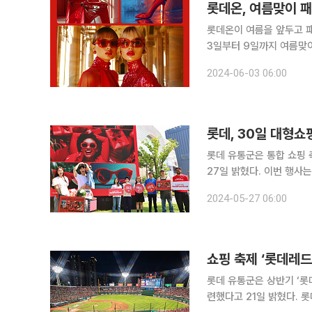
롯데온, 여름맞이 패
롯데온이 여름을 앞두고 패션
3일부터 9일까지 여름맞이 온앤
가 준비가 시작되는 6월을
2024-06-03 06:00
대 70% 할인 판매하고 
롯데, 30일 대형쇼
롯데 유통군은 통합 쇼핑 
27일 밝혔다. 이번 행사
하는 롯데 계열사는 지난해 11개에서 올해
2024-05-27 06:00
션, 뷰티, 계절 가전 등 
쇼핑 축제 ‘롯데레드
롯데 유통군은 상반기 ‘롯
련했다고 21일 밝혔다. 