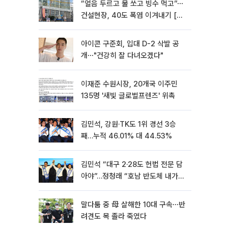
“얼음 두르고 물 쏘고 빙수 먹고”⋯
건설현장, 40도 폭염 이겨내기 [르
포]
아이콘 구준회, 입대 D-2 삭발 공
개⋯"건강히 잘 다녀오겠다"
이재준 수원시장, 20개국 이주민
135명 '새빛 글로벌프렌즈' 위촉
김민석, 강원·TK도 1위 경선 3승
째…누적 46.01% 대 44.53%
김민석 “대구 2·28도 헌법 전문 담
아야”…정청래 “호남 반도체 내가
제일 잘할 것”
말다툼 중 母 살해한 10대 구속⋯반
려견도 목 졸라 죽였다