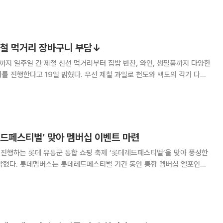
타일을 아우르는 행사다. 행사 막바지에는 신선식품부터 계
제철 먹거리 장바구니 부담↓
까지 일주일 간 제철 신선 먹거리부터 집밥 반찬, 와인, 생필품까지 다양한
 밝혔다. 우선 제철 과일로 천도와 백도의 각기 다른
신비복숭아을 2팩 이상 구매 시 팩당 2000원 할인한다. 육류는 취향
길 수 있도록 했다. 한우는
레드페스티벌’ 맞아 멤버십 이벤트 마련
 진행하는 롯데 유통군 통합 쇼핑 축제 ‘롯데레드페스티벌’을 맞아 풍성한
통합 멤버십 엘포인트
를 기획했다. △엘드로우 총 2000만 포인트 증정 △충전결제 최대 4%
무한적립 △롯데멤버스카드 최대 33만 원 혜택 등이다. 엘드로우