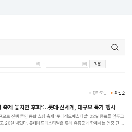
~
적용
정확도순
최신순
 축제 놓치면 후회”…롯데·신세계, 대규모 특가 행사
규모로 진행 중인 통합 쇼핑 축제 ‘롯데레드페스티벌’ 22일 종료를 앞두고
은 롯데 유통군과 함께하는 연중 단 한
로, 패션, 식품 등 쇼핑부터 여행∙레저, 문화생활까지 고객의 모든 라이프스