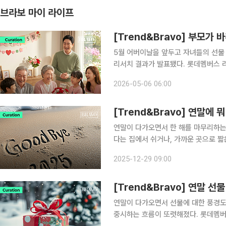
브라보 마이 라이프
[Trend&Bravo] 부모가 
5월 어버이날을 앞두고 자녀들의 선물
리서치 결과가 발표됐다. 롯데멤버스 리서
을 대상으로 설문조사를 실시한 결과에 
2026-05-06 06:00
도적인 차이로 차지했다. 이어 의류(25
[Trend&Bravo] 연말에 
연말이 다가오면서 한 해를 마무리하는
다는 집에서 쉬거나, 가까운 곳으로 짧
기다. 롯데멤버스의 자체 리서치 플랫폼 
2025-12-29 09:00
설문조사 결과에 따르면, 올해 연말 계획
[Trend&Bravo] 연말 선
연말이 다가오면서 선물에 대한 풍경도
중시하는 흐름이 또렷해졌다. 롯데멤버스의