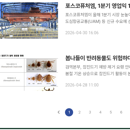
포스코퓨처엠, 1분기 영업익 1
포스코퓨처엠이 올해 1분기 시장 눈높이
도심항공교통(UAM) 등 신규 수요에 선제 
은 1분기 연결 기준 매출 7575억원,
2026-04-30 16:06
매출은 35.9% 증가했고, 영업이익은
봄나들이 반려동물도 위험하다
검역본부, 참진드기 예방·제거 요령 안
봄철 기온 상승으로 참진드기 활동이 
특히 4~5월은 질병 전파 위험이 높
2026-04-28 11:00
1
2
3
4
5
6