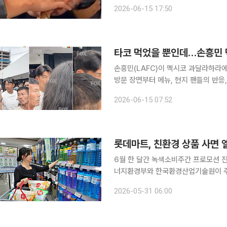
민은 멕시코 과달라하라의 한 타코 전
2026-06-15 17:50
즐겼다고 보도했다. 이날 식
타코 먹었을 뿐인데…손흥민 멕
손흥민(LAFC)이 멕시코 과달라하라에
방문 장면부터 메뉴, 현지 팬들의 반응
제가 되면서 평범한 휴식일 외출이 하나의 월드컵 이야
2026-06-15 07:52
드'에 따르면 손흥민은 한국 축구대표
롯데마트, 친환경 상품 사면
6월 한 달간 녹색소비주간 프로모션 진행저탄소
너지환경부와 한국환경산업기술원이 주관
까지 친환경 소비 프로모션을 진행한다. 이번 행사는 고객의 친환경 소비를 독려하고 녹색 소
2026-05-31 06:00
화 정착에 기여하기 위해 마련했다. 