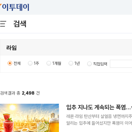
검색
전체
1주
1개월
1년
직접입력
검색결과 총
2,498
건
입추 지나도 계속되는 폭염…식
레몬·라임 탄산부터 살얼음 냉면까지주류업계도 
알리는 입추에 들어섰지만 폭염이 이어
제품으로 전환하기보다 냉면과 탄산음료