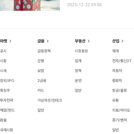
명을 대상으로 진행한 연말 계획 설문조
2025-12-22 09:00
은 선물과 받고 싶은 선물 모두에서 1
마켓
금융
부동산
산업
공시
금융정책
시장동향
재계
시황
은행
업계
전자/통신/IT
시세
보험
정책
자동차
장외/IPO
2금융
분양
중화학
특징주
카드
일반
항공/물류
투자전략
가상자산/핀테크
유통
채권/펀드
일반
의료/바이오
환율
중기/벤처
국제시황
일반