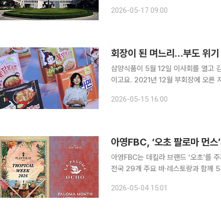
대규모 환매 중단 사태를 일으킨 라임
2026-05-17 09:00
배상하라’는 소송을 당해 하급심에서 
회장이 된 며느리…부도 위기 
삼양식품이 5월 12일 이사회를 열고 
이고요. 2021년 12월 부회장에 오른
전 세계 라면 시장의 판도를 바꿔놓은 
2026-05-15 16:00
이 이야기를 제대로 따라가려면, 한참
아영FBC, ‘오초 팔로마 먼스
아영FBC는 데킬라 브랜드 ‘오초’를 주제
전국 29개 주요 바·레스토랑과 함께 5월 한 달간
는 최초로 선보이 데킬라 행사로 5월 
2026-05-04 15:01
에 자몽 소다와 라임을 더해 잔 테두리