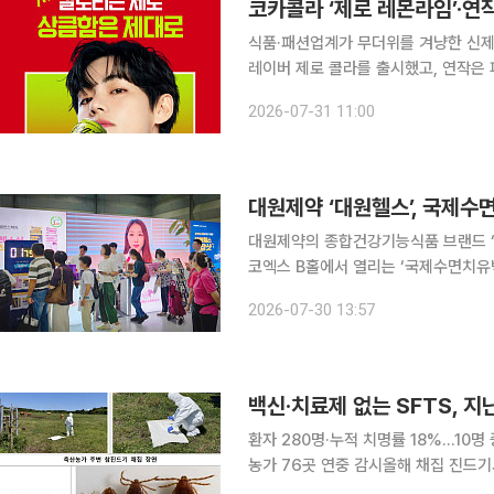
코카콜라 ‘제로 레몬라임’·연작
식품·패션업계가 무더위를 겨냥한 신제
레이버 제로 콜라를 출시했고, 연작은 
춤형 빵을, 아이더는 자외선 차단 기능
2026-07-31 11:00
대원제약 ‘대원헬스’, 국제수
대원제약의 종합건강기능식품 브랜드 ‘
코엑스 B홀에서 열리는 ‘국제수면치유박
영한다고 30일 밝혔다. 국제수면치유박람회는 수면 과학과 힐링 테라피, 스마트 수면 기기 등 관련
2026-07-30 13:57
백신·치료제 없는 SFTS, 지
환자 280명·누적 치명률 18%…10명
농가 76곳 연중 감시올해 채집 진드기서
증열성혈소판감소증후군(SFTS) 환자가 