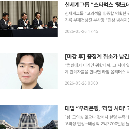
신세계그룹 “스타벅스 ‘탱크데
신세계그룹 “고의성을 입증할 명확한 근
기록 부재전상진 부사장 “진상 밝혀지면
리 체계 결함 확인...법무팀 검토 절차도 
2026-05-26 17:45
코리아(스타벅스)의 ‘5.18 탱크데이’ 
[마감 후] 중징계 취소가 남긴
“법원에서 이기면 뭐합니까. 그 사이 잃어버린
계 관계자들을 만나면 라임·옵티머스 
듣는다. 대법원은 금융당국이 증권사 
2026-05-26 05:00
판결을 잇따라 확정했다. 대규모 투자
대법 “우리은행, ‘라임 사태’
1심 '고의성 없으나 판매시 설명 부족' 
고의성 인정⋯배상액 2억7700만원 늘려대