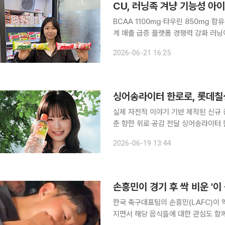
CU, 러닝족 겨냥 기능성 아이
BCAA 1100mg·타우린 850mg 
계 매출 급증 플랫폼 경쟁력 강화 러닝이 대중적인 라이프스타일 문화로 자리 잡은 가운데, 편의점
CU가 운동 전후로 즐길 수 있는 차별화 
2026-06-21 16:25
리테일이 운영하는 편의점 CU는 러닝
싱어송라이터 한로로, 롯데칠성
실제 자전적 이야기 기반 제작된 신규 
춘 향한 위로·공감 전달 싱어송라이터 한로로가 청춘들의 갈증을 달래는 국민 음료 브랜드의 메인
모델로 활약한다. 진솔한 가사와 독보
2026-06-19 13:44
브랜드 가치와
손흥민이 경기 후 싹 비운 '
한국 축구대표팀의 손흥민(LAFC)이 
지면서 해당 음식들에 대한 관심도 함께 커지고 있다. 14일(현지시간) 