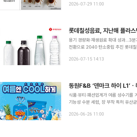
2026-07-29 11:00
60세 이상이었고 텃밭과 농업·제초 작
롯데칠성음료, 지난해 플라스틱
용기 경량화·재생원료 확대 성과…3분
전환으로 2040 탄소중립 추진 롯데칠성음료가 플라스틱 사용량 감축과 온실가스 저감 등 환경·사
회·지배구조(ESG) 경영 성과를 확대
2026-07-15 14:13
출량 약 3000t(톤)과 온실가스 약 64
식품·뷰티·패션업계가 여름 성수기를 
기능성 수분 세럼, 장 부착 특허 유산
고 새 출시가 이어진다. 해태제과 ‘쿨 에디션’ 해태제과가 냉동실에 얼려먹는 여름 한정판 '쿨 에디
2026-06-26 11:00
션' 5종을 출시했다. 얼리면 여름 디저