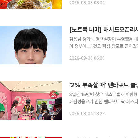
2026-08-08 08:00
[노트북 너머] 해시드오픈리
김용범 청와대 정책실장이 부임했을 때
이 정부에, 그것도 핵심 참모로 들어
가상자산 업계 활성화를 천명했다. 업
2026-08-06 06:00
‘2% 부족할 때’ 펜타포트 
3일간 15만명 찾은 페스티벌서 체험형
데칠성음료가 인천 펜타포트 락 페스티벌
명이 방문하며 성황을 이뤘다. 롯데칠성음료는 지난달 31일부터 이달 2일까지 인천 송도달빛축제공
2026-08-04 13:22
원에서 열린 '2026 펜타포트 락 페스티