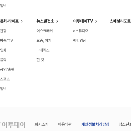
일반
문화·라이프
뉴스발전소
이투데이TV
스페셜리포트
관광
이슈크래커
e스튜디오
방송/TV
요즘, 이거
랭킹영상
영화
그래픽스
음악
한 컷
공연/출판
스포츠
일반
회사소개
이용약관
개인정보처리방침
청소년