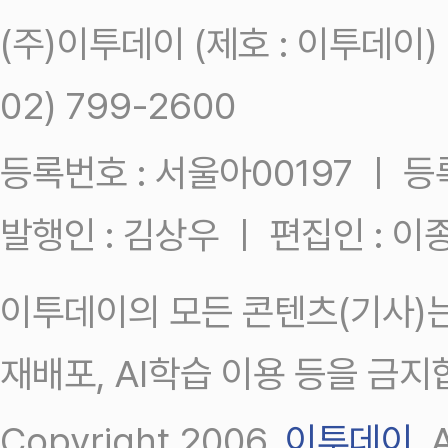
(주)이투데이 (제호 : 이투데이
02) 799-2600
등록번호 : 서울아00197 ㅣ 등록일
발행인 : 김상우 ㅣ 편집인 : 
이투데이의 모든 콘텐츠(기사)는
재배포, AI학습 이용 등을 금지
Copyright 2006.
이투데이
.