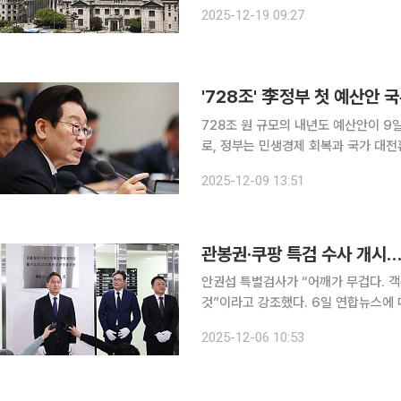
했다. 특검팀이 6일 수사 개시를 선언한
2025-12-19 09:27
은 이날 오전 9시께부터 한국은행 발
'728조' 李정부 첫 예산안 
728조 원 규모의 내년도 예산안이 9
로, 정부는 민생경제 회복과 국가 대전환을 
은 이날 용산 대통령실에서 제53회 국
2025-12-09 13:51
안'을 심의·의결했다. 이
관봉권·쿠팡 특검 수사 개시…
안권섭 특별검사가 “어깨가 무겁다. 
것”이라고 강조했다. 6일 연합뉴스에 따르면 안 특검은 이날 서초구 센트로빌딩 사무실에서 특검팀
현판식을 열고 “수사 결과에 따른 합당한 결정을
2025-12-06 10:53
의혹 중 우선순위를 묻는 질문에 “두 사