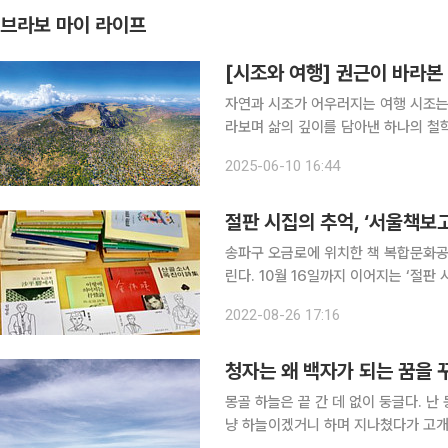
브라보 마이 라이프
[시조와 여행] 권근이 바라본
자연과 시조가 어우러지는 여행 시조는 그저 글귀가 아니다. 우리 선조들이 자연과 인간 사회를 바
라보며 삶의 깊이를 담아낸 하나의 철
시를 통해 세상의 이치를 풀어내고자 했고, 그 
2025-06-10 16:44
시대의 풍경을, 사람들의 마음을 고스
절판 시집의 추억, ‘서울책보
송파구 오금로에 위치한 책 복합문화공간
린다. 10월 16일까지 이어지는 ‘절판 시집의 추억전(展)’은 문학과지성사, 창비, 민음사 등 출판사들
이 펴낸 시집 가운데 서울책보고가 보유
2022-08-26 17:16
화시집, 대학교 시 동아리에서 내놓은
청자는 왜 백자가 되는 꿈을 
몽골 하늘은 끝 간 데 없이 둥글다. 난
냥 하늘이겠거니 하며 지나쳤다가 고개