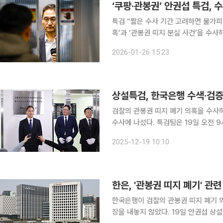
‘쿠팡·관봉권’ 안권섭 특검, 
특검 “짧은 수사 기간 고려하면 불가피”연장 승인
혹’과 ‘관봉권 띠지 분실 사건’을 수사하
은 26일 언론 공지를 통해 “수사 기
2026-01-26 15:23
마무리할 예정”이
상설특검, 한국은행 수색·검
검찰의 관봉권 띠지 폐기 의혹을 수사
수사에 나섰다. 특검팀은 19일 오전 9시부터 한국은행 발권국에 검사와 수사관들을 보내 수색·검증
영장을 집행하고 있다고 밝혔다. 영장
2025-12-19 10:10
한은, '관봉권 띠지 폐기' 관
한국은행이 검찰의 관봉권 띠지 폐기 의
장을 내놓지 않았다. 19일 안권섭 상설 특별검사팀은 한국은행 발권국에 대해 수색·검증영장을 집행