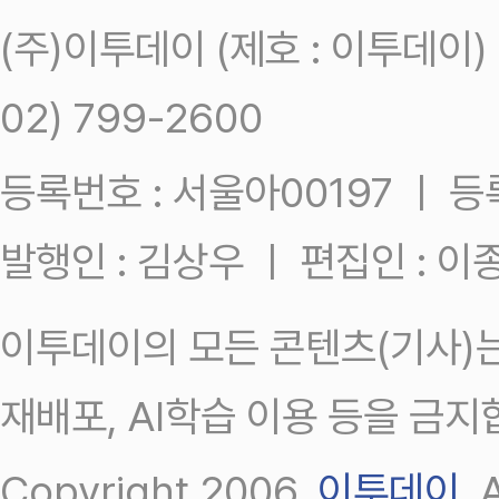
(주)이투데이 (제호 : 이투데이
02) 799-2600
등록번호 : 서울아00197 ㅣ 등록일
발행인 : 김상우 ㅣ 편집인 : 
이투데이의 모든 콘텐츠(기사)는
재배포, AI학습 이용 등을 금지
Copyright 2006.
이투데이
.