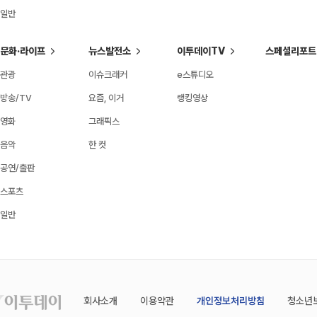
일반
문화·라이프
뉴스발전소
이투데이TV
스페셜리포트
관광
이슈크래커
e스튜디오
방송/TV
요즘, 이거
랭킹영상
영화
그래픽스
음악
한 컷
공연/출판
스포츠
일반
회사소개
이용약관
개인정보처리방침
청소년