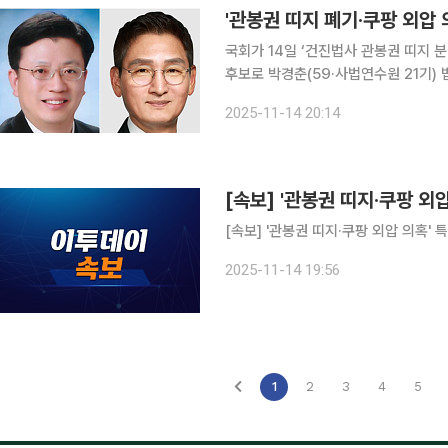
'관봉권 띠지 폐기·쿠팡 외압
국회가 14일 ‘건진법사 관봉권 띠지 분
후보로 박경춘(59·사법연수원 21기)
대륜 변호사를 추천했다. 국회 특별검
2025-11-14 20:14
다. 박 후보자는 광주 서석고와 연세
[속보] '관봉권 띠지·쿠팡 외
[속보] '관봉권 띠지·쿠팡 외압 의혹'
2025-11-14 19:56
1
2
3
4
5