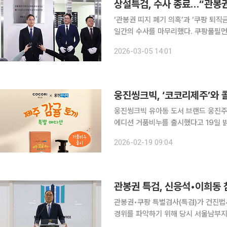
상설특검, 수사 종료…“관봉권
‘관봉권 띠지 폐기 의혹’과 ‘쿠팡 퇴
일간의 수사를 마무리했다. 쿠팡풀필먼트
에 넘겨졌으나 관봉권 띠지 폐기 의혹에 
2026-03-05 14:01
검은 5일 오후 서울 서초구 특검팀 
웅진씽크빅, ‘코코리제주’와 
웅진씽크빅 유아동 도서 브랜드 웅진주
에디션 거품비누를 출시했다고 19일 밝혔다. ‘제주 감귤 토끼’는 백유연 작가가 지
으로, 제주 감귤의 유래를 옛 이야기와
2026-02-19 09:04
관봉권 특검, 신응석•이희동 
관봉권•쿠팡 특별검사(특검)가 건진법
경위를 파악하기 위해 당시 서울남부지검 지휘부를 잇달
“오늘 오전 10시부터 신응석 전 서