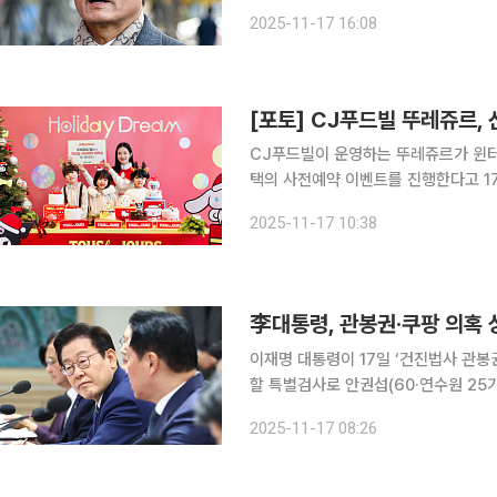
검은 이날 오전 서울 여의도 법무법인 
2025-11-17 16:08
CJ푸드빌이 운영하는 뚜레쥬르가 윈터
택의 사전예약 이벤트를 진행한다고 17일 밝혔다. 뚜레쥬르는 ‘홀리데
Dream)’을 콘셉트로 꿈 같은 선물,
2025-11-17 10:38
李대통령, 관봉권·쿠팡 의혹
이재명 대통령이 17일 ‘건진법사 관봉권
할 특별검사로 안권섭(60·연수원 25기) 법
대변인은 이날 언론 공지를 통해 이 대
2025-11-17 08:26
변호사를 임명했다