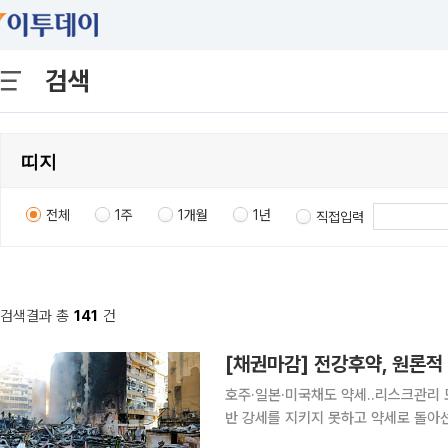
검색
전체
1주
1개월
1년
직접입력
검색결과 총
141
건
[채권마감] 전강후약, 원론적 
호주·일본·미국채도 약세..리스크관리 모드 이어질 듯 채권시장이 약세를
반 강세를 지키지 못하고 약세로 돌아
라는 소식이 전해지면서 미국채가 강세