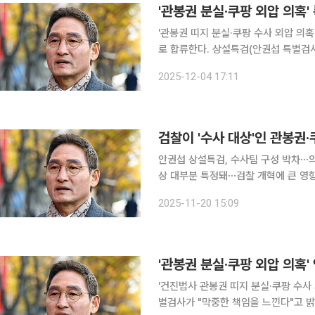
'관봉권 분실·쿠팡 외압 의혹
'관봉권 띠지 분실·쿠팡 수사 외압 
로 합류한다. 상설특검(안권섭 특별검사)팀은 4일 언론 공지를 통해 김 변호사(사법연수원 33기)와
권 변호사(변호사시험 1회)를 특검보로 전날 임명했다고 밝
2025-12-04 17:11
원지법 성남지원 판사로 재직한 뒤 20
검찰이 '수사 대상'인 관봉권
안권섭 상설특검, 수사팀 구성 박차⋯의
상 대부분 특정돼⋯검찰 개혁에 큰 영
우려 제기도 3대(내란·김건희·채해병) 특검에 이어 '관봉권 띠지 분실·쿠팡 수사 외압 의혹'을 규명할
2025-11-20 15:09
상설특검이 본격 출범을 앞두고 있다. 
'관봉권 분실·쿠팡 외압 의혹'
'건진법사 관봉권 띠지 분실·쿠팡 수사 
별검사가 "막중한 책임을 느낀다"고 밝혔다. 17일 이재명 대통령으로부터 상설특검에