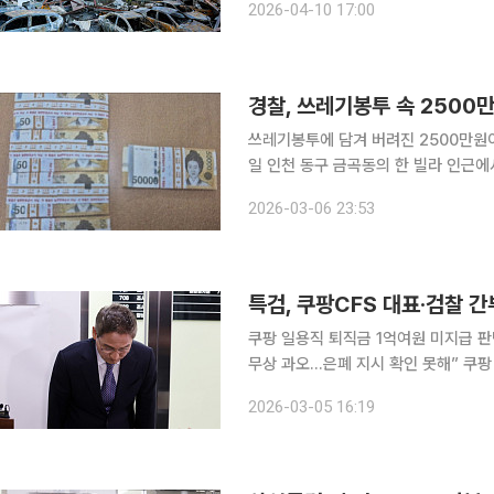
2026-04-10 17:00
만장일치 동결과 함께 이창용 총재의 원
경찰, 쓰레기봉투 속 2500만
쓰레기봉투에 담겨 버려진 2500만원이 주인을 기다리고 있
일 인천 동구 금곡동의 한 빌라 인근
접수됐다. 신고자는 헌 옷을 수거하던 60대 A씨로 20리터 종량제에서 현금다발을 발견했다. 그 금
2026-03-06 23:53
액은 무려 2500만원으로 은행 띠지도
쿠팡 일용직 퇴직금 1억여원 미지급 판
무상 과오…은폐 지시 확인 못해” 쿠팡 물류센터 일용직 퇴직금 미지급 사건과 검찰 수사 외압 의혹
등을 수사해온 상설특검이 쿠팡풀필먼트
2026-03-05 16:19
넘기며 90일간의 수사를 마무리했다. 