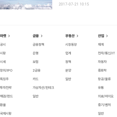
볼 대상이 아니었기에, 맘먹고 목에 힘
2017-07-21 10:15
대고 누웠다. 이렇게 편히 하늘을 볼 
마켓
금융
부동산
산업
공시
금융정책
시장동향
재계
시황
은행
업계
전자/통신/IT
시세
보험
정책
자동차
장외/IPO
2금융
분양
중화학
특징주
카드
일반
항공/물류
투자전략
가상자산/핀테크
유통
채권/펀드
일반
의료/바이오
환율
중기/벤처
국제시황
일반