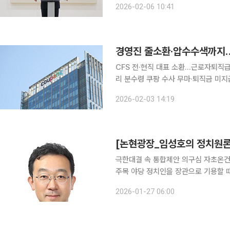
2026-02-06 10:41
부지방검찰청 차장검사 이희동을 피의자
경영진 줄소환·압수수색까지…특
CFS 전·현직 대표 소환…근로자퇴직급
리 분수령 쿠팡 수사 무마·퇴직금 미지급 의혹을 수사하는 안권섭 특별검사팀이 수사 기간 연장 신
청 뒤 쿠팡풀필먼트서비스(CFS) 경
2026-02-03 14:19
있다. 특검팀은 취업규칙 변경에 따른
[논현광장_임성호의 정치원론]
극한대결 속 통합제안 의구심 자초온건
주목 야당 정치인을 장관으로 기용할 때 극과 극의 반대 상황이 벌어질 수 있다. 잘하면 초당적 협치
분위기를 조성하고 정치권의 멋진 대승
2026-01-27 06:00
야권을 분열시키는 술수로 비추어져 정