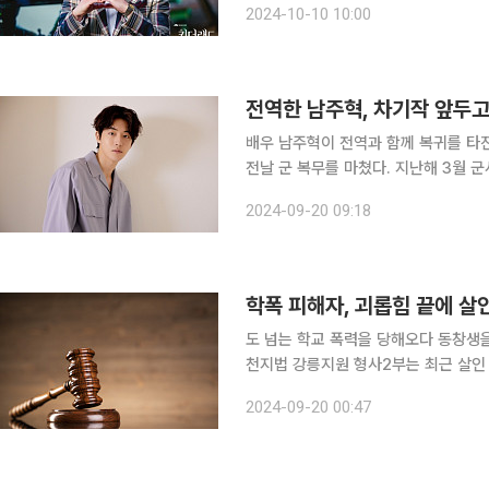
2024-10-10 10:00
제보한 이들의 피해 장소와 시기 등은 
전역한 남주혁, 차기작 앞두고
배우 남주혁이 전역과 함께 복귀를 타진하고 있다. 20일 소속사 매니지먼
전날 군 복무를 마쳤다. 지난해 3월 군사경
역을 앞둔 6월께 드라마 '동궁' 출연 
2024-09-20 09:18
밀 가득한 궁궐 안에 온갖 귀신이 출몰
학폭 피해자, 괴롭힘 끝에 
도 넘는 학교 폭력을 당해오다 동창생을 살해한 10
천지법 강릉지원 형사2부는 최근 살인 
고했다. A군 측은 곧바로 항소했다. A군은 지난 4월 14일 새벽 2시30분쯤 중학교 동창생 B(19)군
2024-09-20 00:47