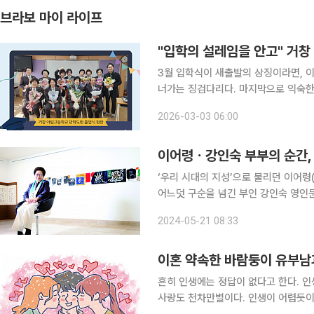
브라보 마이 라이프
"입학의 설레임을 안고" 거
3월 입학식이 새출발의 상징이라면, 이
너가는 징검다리다. 마지막으로 익숙한 
거창 아림고등학교에서 열린 만학도반 
2026-03-03 06:00
이어령ㆍ강인숙 부부의 순간, 
‘우리 시대의 지성’으로 불리던 이어령(
어느덧 구순을 넘긴 부인 강인숙 영인
서로의 가족, 그리고 자신의 이야기이
2024-05-21 08:33
곡 더듬어 신간
이혼 약속한 바람둥이 유부남
흔히 인생에는 정답이 없다고 한다. 
사랑도 천차만별이다. 인생이 어렵듯이