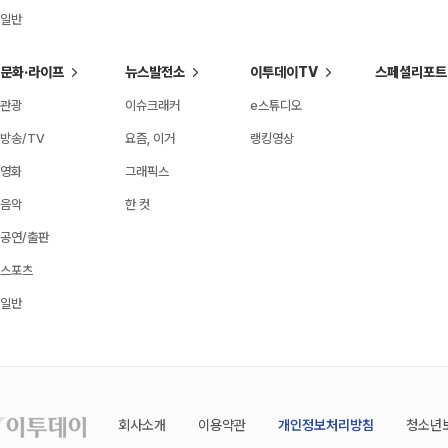
일반
문화·라이프
뉴스발전소
이투데이TV
스페셜리포트
관광
이슈크래커
e스튜디오
방송/TV
요즘, 이거
랭킹영상
영화
그래픽스
음악
한 컷
공연/출판
스포츠
일반
회사소개
이용약관
개인정보처리방침
청소년