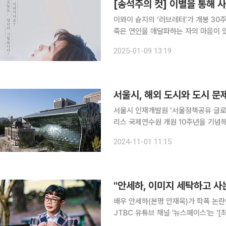
[송석주의 컷] 이별을 통해 사
이와이 슌지의 ‘러브레터’가 개봉 30
죽은 연인을 애달파하는 자의 마음이 
는 자의 얼굴이 있다. 무엇보다 이 영
2025-01-09 13:19
은 이미지로 영화 속에서 생동한다. 나
서울시, 해외 도시와 도시 문
서울시 인재개발원 ‘서울정책공유 글로벌포럼’ 개최 서울시가 1일 서울
리스 국제연수원 개원 10주년을 기념해 ‘2
지난 2014년 서울시 인재개발원이 
2024-11-01 11:15
고, 서울이 국제연수를 통해 해외도시
"안세하, 이미지 세탁하고 사
배우 안세하(본명 안재욱)가 학폭 논란
JTBC 유튜브 채널 '뉴스페이스'는 '
냐"'라는 제목의 영상을 공개했다. 취