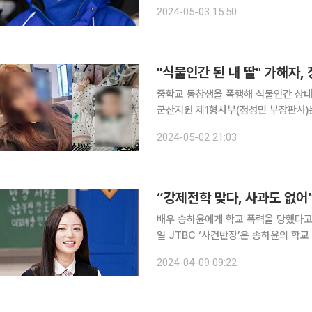
MBN에 과거 사소한 이유로 김 당선인에게 폭행을 
2024-05-03 15:50
부산 해운대구 소재 양운고등학교 동창생
중학교 동창생을 폭행해 식물인간 상태에 이르
군산지원 제1형사부(정성민 부장판사)는
고 법정구속했다. A씨는 지난해 2월 부산시의 한 숙박업소에서 중학교 동창인 B씨(20)를 밀치고
2024-05-02 21:03
폭행해 다치게 한 혐의로 기소됐다. 이
“강제전학 맞다, 사과도 없어
배우 송하윤에게 학교 폭력을 당했다고 
일 JTBC ‘사건반장’은 송하윤의 학교 
는 당시 폭행 가해자인 여학생 두 명
2024-04-09 09:22
데 송하윤이 전학 오면서 상황이 바뀌