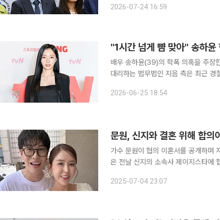
2026-07-24 16:59
연구원(IHES) 교수, 존 파든(38) 미국
배우 송하윤(39)의 학폭 의혹을 주장한 동창
대리하는 법무법인 지음 측은 최근 경
를 인정해 기소 의견으로 검찰에 송치했다고 밝혔다. 송하윤은 한창 드
2026-06-25 18:54
2024년 4월 JTBC ‘사건반장’의 
문원, 신지와 결혼 위해 합의
가수 문원이 협의 이혼서를 공개하며 자신의 둘러싼 논
은 전날 신지의 소속사 제이지스타에 협
신지는 최근 자신의 유튜브 채널을 통
2025-07-04 23:07
문원은 이혼한 과거가 있으며 딸은 전