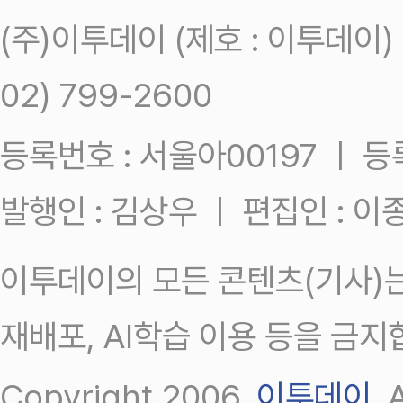
(주)이투데이 (제호 : 이투데이
02) 799-2600
등록번호 : 서울아00197 ㅣ 등록일
발행인 : 김상우 ㅣ 편집인 : 
이투데이의 모든 콘텐츠(기사)는
재배포, AI학습 이용 등을 금지
Copyright 2006.
이투데이
.