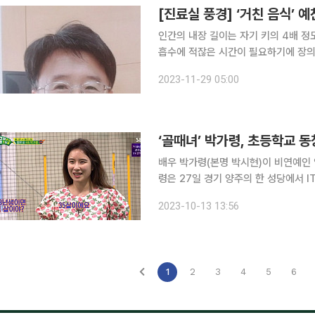
[진료실 풍경] ‘거친 음식’ 
인간의 내장 길이는 자기 키의 4배 정
흡수에 적잖은 시간이 필요하기에 장의 길이도
30만 년 전에 태어나 그로부터 29만 
2023-11-29 05:00
수렵과 채집을 통해 거의 날 것 그대로
‘골때녀’ 박가령, 초등학교 
배우 박가령(본명 박시현)이 비연예인 연인과 결혼식을 올린
령은 27일 경기 양주의 한 성당에서 I
따르면 예비신랑은 박가령과 초등학교 
2023-10-13 13:56
실을 보게 됐다. 박가령은 “배우고 본
1
2
3
4
5
6