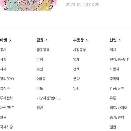
할 수 없으니…. 한 번도 상처받지 않
2023-09-20 08:20
있다면 당신은 사랑에 준비된 사람이다.
마켓
금융
부동산
산업
공시
금융정책
시장동향
재계
시황
은행
업계
전자/통신/IT
시세
보험
정책
자동차
장외/IPO
2금융
분양
중화학
특징주
카드
일반
항공/물류
투자전략
가상자산/핀테크
유통
채권/펀드
일반
의료/바이오
환율
중기/벤처
국제시황
일반