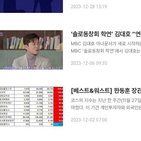
와 백 씨에 대해 각각 징역 2년과 벌금 300만 원을 선고했다.
2023-12-28 15:19
부터 피해자들을 괴롭혀온 일진인 것으
‘솔로동창회 학연’ 김대호 “
MBC 김대호 아나운서가 새로 시작하는 연
MBC ‘솔로동창회 학연’에서 김대호는 
다”며 “연애 세포 제세동기로 (이 방송을) 활용하고 싶다
2023-12-06 09:35
창시절 친구가 연인이 되는 솔로동창회
코스피 지수는 지난 한 주간(11월 27일~
마쳤다. 이 기간 개인투자자와 외국인은
자 홀로 5244억 원어치 순매수했다. 정치 테마주가 휩쓴 상승 흐름…대상홀딩스우 1위 2일 한국거
2023-12-02 07:00
래소에 따르면 한 주간 유가증권시장