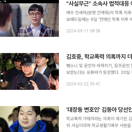
"사실무근" 소속사 법적대응
배우 안세하(본명 안재욱)의 학폭 의혹이 불거
보배드림에는 9일 '연예인 학폭 미투 배
와 중학교 동창이라고 밝힌 작성자 A 
2024-09-11 08:58
말하는 일진 짱이었다"며 "같은 반이 된
김호중, 학교폭력 의혹까지 
뺑소니 및 운전자 바꿔치기, 음주운전 
보받는다는 유튜버가 등장했다. 20일 유튜브 채널 '카라큘라 미디어' 커뮤니티에는 "가수 김호중 씨
가 경북예고에서 학교폭력을 저질러 김
2024-05-22 09:47
학생 또는 동창생분들의 제보를 부탁드
학교폭력 가해자라는 의혹이 제기된 김
위 사실이라며 학교생활기록부 사본을 공개했다. 김 당선인의 고교 동창이라