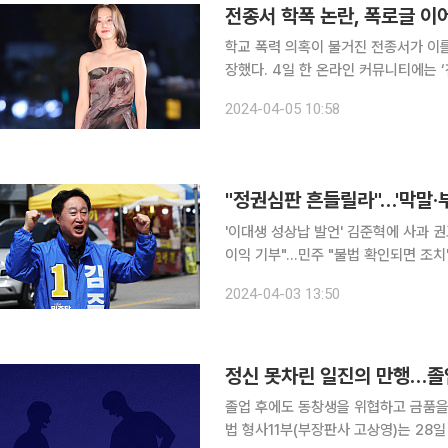
전종서 학폭 논란, 폭로글 이
학교 폭력 의혹이 불거진 전종서가 이
장했다. 4일 한 온라인 커뮤니티에는 ‘전종서 중학교 동창입니다’라는 제목의 글이 올라왔다. 작성
자 A 씨는 자신이 전종서가 학급 회장일 때 같은 반
2024-04-05 10:58
어릴 적 꿈도 진심으로 응원해줬고 진짜
"정권심판 흔들릴라"…'막말·
'이대생 성상납 발언' 김준혁에 사과 권
이익 기부"…민주 "불법 확인되면 조치" 더불어민주당이 22대 총선이 일주일 앞으로 다가온 3일
부 후보의 막말·부동산 의혹 등 논란으
2024-04-03 13:50
있는 민감한 사안인 만큼 민주당은 논
정신 못차린 일진의 만행…졸
졸업 후에도 동창생을 위협하고 금품을 빼
법 형사11부(부장판사 고상영)는 28일