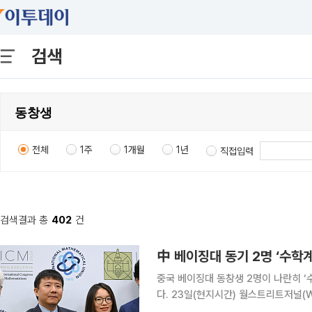
검색
전체
1주
1개월
1년
직접입력
검색결과 총
402
건
中 베이징대 동기 2명 ‘수학
중국 베이징대 동창생 2명이 나란히 ‘수
다. 23일(현지시간) 월스트리트저널(WSJ) 등에 따르면 IMU는 이날 미국 필라델피아에서 열린
ICM 개막식에서 덩위(37) 미국 시카