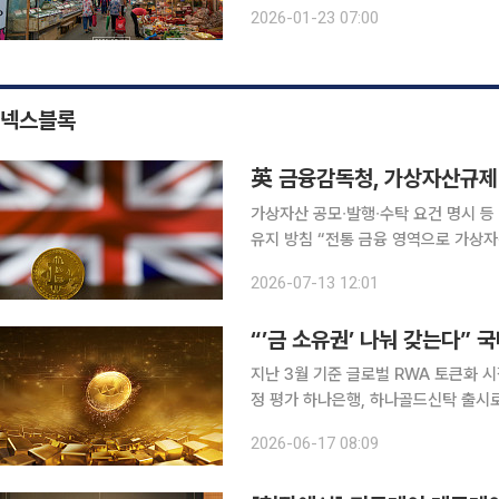
이, 경부선과 호남선과 충북선이 만나
2026-01-23 07:00
가르쳐주셨다. 장날이 언제인지도 몰랐
넥스블록
英 금융감독청, 가상자산규제 
가상자산 공모∙발행∙수탁 요건 명시 등
유지 방침 “전통 금융 영역으로 가상
진출 움직임 영국 금융당국이 가상자산에 대한 규제를 완화하면서 영국 가상자산 시장의 성장세가
2026-07-13 12:01
기대된다. 브렉시트 결정 후 선언부
“’금 소유권’ 나눠 갖는다” 국
지난 3월 기준 글로벌 RWA 토큰화 시
정 평가 하나은행, 하나골드신탁 출시로 금 실물신탁 서
실물자산(RWA) 토큰화 시장이 성장세에 접어들었다. 한국은행에 따
2026-06-17 08:09
RWA 토큰화 시장은 503억 달러 규모