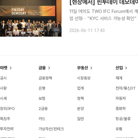
11일 여의도 TWO IFC Forum에
업 선정∙∙∙ “KYC 서비스 가능성 확인” 제2서울핀테크랩 입주∙멤버십 기업 대상 공개 IR 행사
‘Fin2Day(핀투데이) 데모데이’가 11일 여의도
2026-06-11 17:43
유망 핀테크 스타트업의 성장을 지원
마켓
금융
부동산
산업
공시
금융정책
시장동향
재계
시황
은행
업계
전자/통신/IT
시세
보험
정책
자동차
장외/IPO
2금융
분양
중화학
특징주
카드
일반
항공/물류
투자전략
가상자산/핀테크
유통