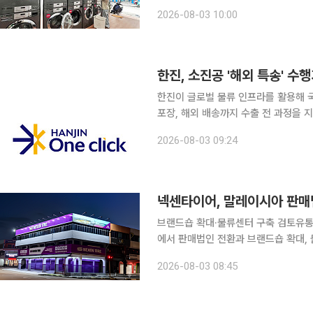
Wash)'가 운영하는 630개 매장에
2026-08-03 10:00
새롭게 문을 여는 400여 개 매장에도
한진, 소진공 '해외 특송' 수
한진이 글로벌 물류 인프라를 활용해 
포장, 해외 배송까지 수출 전 과정을 지
중소벤처기업부와 소상공인시장진흥공단
2026-08-03 09:24
넥센타이어, 말레이시아 판매
브랜드숍 확대·물류센터 구축 검토유통·판매·물류 
에서 판매법인 전환과 브랜드숍 확대,
지 판매·유통·물류 체계를 고도화해 동남아
2026-08-03 08:45
는 최근 말레이시아 수도 쿠알라룸푸르 남