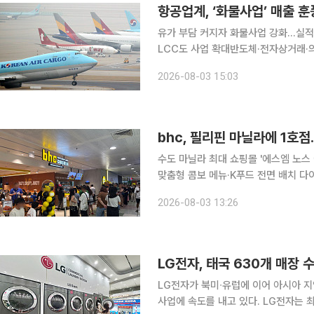
항공업계, ‘화물사업’ 매출 
유가 부담 커지자 화물사업 강화…실적
LCC도 사업 확대반도체·전자상거래·의약품 수요
중동 지역의 긴장감이 다시 높아지면서
2026-08-03 15:03
워 수익성 방어에 나서고 있다. 국제
bhc, 필리핀 마닐라에 1호
수도 마닐라 최대 쇼핑몰 '에스엠 노스
맞춤형 콤보 메뉴·K푸드 전면 배치 다이닝브랜즈그룹의 치킨 브랜드 bhc가 필리핀 수도 마닐라에
첫 매장을 열고 동남아시아 시장 영토 확장에 나선다. bhc는 마닐라
2026-08-03 13:26
에스엠 노스 에드사(SM North EDS
LG전자, 태국 630개 매장
LG전자가 북미∙유럽에 이어 아시아 
사업에 속도를 내고 있다. LG전자는 최근 태국 2위 빨래방 프랜차이즈인 '트렌디 워시(Trendy