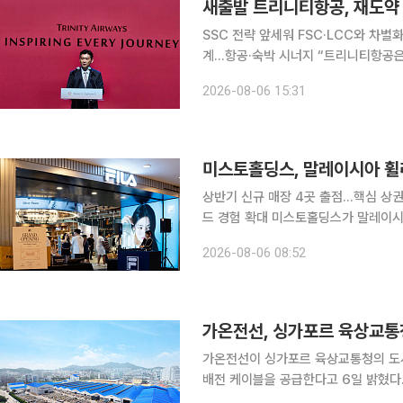
새출발 트리니티항공, 재도약
SSC 전략 앞세워 FSC·LCC와 차별
계…항공·숙박 시너지 “트리니티항공은 고객에게 정말 필요한 서비스를 가장 가치있게 제공하는 항
공사가 되겠습니다.”(이상윤 트리니티항공 대표이사) 소노트리니티그룹
2026-08-06 15:31
리니티항공'으로 간판을 바꿔 달고 재
미스토홀딩스, 말레이시아 휠
상반기 신규 매장 4곳 출점…핵심 상권 
드 경험 확대 미스토홀딩스가 말레이시아에서 휠라(FILA) 오프라인 매장을 확대하며 동남아시아 시
장 공략에 속도를 내고 있다. 미스토홀딩스는 말레이시아 법인이 올해 상반기 쿠알라룸푸르와 페낭
2026-08-06 08:52
등 주요 상권에 신규 매장 4곳을 열었다
가온전선, 싱가포르 육상교통청
가온전선이 싱가포르 육상교통청의 도시
배전 케이블을 공급한다고 6일 밝혔다. 가온전선은 지난해 육상교통청 벤더 등록 후 첫 수주를 
하며 향후 MRT를 비롯한 공공 배전 프