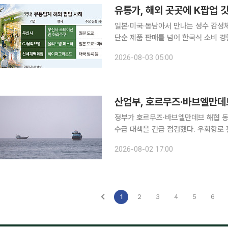
유통가, 해외 곳곳에 K팝업 
일본·미국·동남아서 만나는 성수 감성체험형 팝
단순 제품 판매를 넘어 한국식 소비 경
있다. 국내 최대 팝업 성지 성수동 감성
2026-08-03 05:00
는 체험 공간을 잇달아 
산업부, 호르무즈·바브엘만데
정부가 호르무즈·바브엘만데브 해협 동
수급 대책을 긴급 점검했다. 우회항로 
하기로 했다. 산업통상부에 따르면 김정관 산업부 장관은 이날 프랑크푸르트 현지에서 화상으로 '중
2026-08-02 17:00
동 전쟁 실물경제 긴급 점검 회의'를 
1
2
3
4
5
6