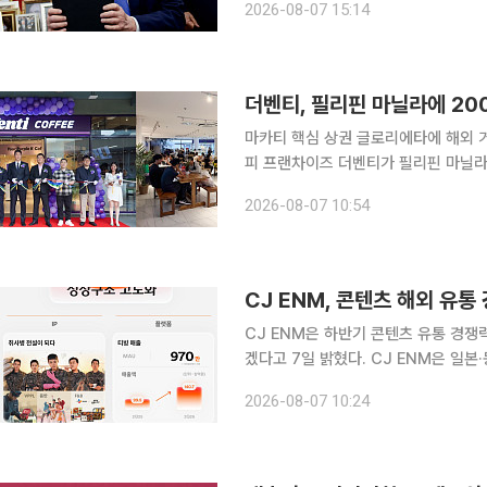
2026-08-07 15:14
퍼, 태양광 전지, 태양광 모듈을 포함
더벤티, 필리핀 마닐라에 20
마카티 핵심 상권 글로리에타에 해외 거점
피 프랜차이즈 더벤티가 필리핀 마닐라에
벤티는 필리핀 메트로 마닐라 마카티시
2026-08-07 10:54
CJ ENM, 콘텐츠 해외 유
CJ ENM은 하반기 콘텐츠 유통 경쟁
겠다고 7일 밝혔다. CJ ENM은 일본·동남아·북미 등 기존 주력 시장에서 콘텐츠 볼륨딜과 개별 판
매를 강화하고 인도·중동·남미 등 신
2026-08-07 10:24
벗어나 전 세계 동시 공개와 현지 프라