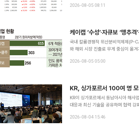
스, 네이버, 삼성전기, 현대차 등이 잇따라 이름을 올렸다. 전날 
2026-08-05 08:11
성전자와 SK하이닉스는 장중 극심한 
국내 칼륨경쟁적 위산분비억제제(P-C
와 해외 시장 진출로 무게 중심이 옮겨가고 있다. 4일 제약바이오업계에 따르
노엔 ‘케이캡’(성분명 테고프라잔)은
2026-08-05 05:00
스 ‘자큐보’(성분명 자스타프라잔)는 
KR, 싱가포르서 100여 명
KR이 싱가포르에서 동남아시아 해사업
대응과 최신 기술을 공유하며 협력 강화에 나섰다. KR은 지난달 29일부터
'2026 KR 동남아시아 위원회 및 기술세미나'를 개
2026-08-04 15:46
운·물류 중심지인 싱가포르에서 기술