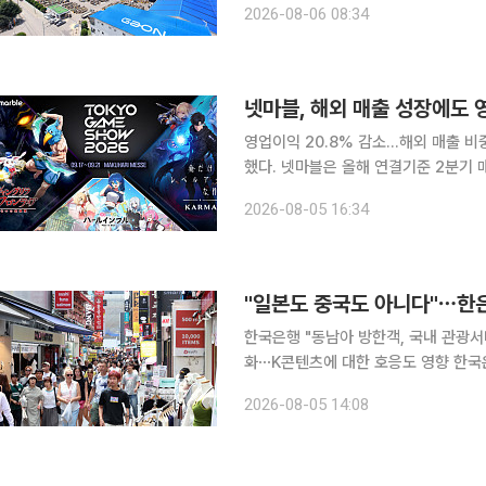
2026-08-06 08:34
르는 2030년대 초까지 MRT 노선을 
넷마블, 해외 매출 성장에도
영업이익 20.8% 감소…해외 매출 비중 78% 넷마블의 2분기 매출은 증가했지
했다. 넷마블은 올해 연결기준 2분기 매출 7492억원, 영업이익 801억원을 기록했다고 5일 공시했
다. 매출은 전년 동기 대비 4.4% 늘
2026-08-05 16:34
로 27.3% 늘었다. 2분기 해외 
"일본도 중국도 아니다"⋯한은
한국은행 "동남아 방한객, 국내 관광서
화⋯K콘텐츠에 대한 호응도 영향 한국은행이 미래 우리나라 관광서비스 수출을 이끌 핵심 고객군으
로 '동남아시아'를 지목했다. 일본과 
2026-08-05 14:08
은 낮지만 빠르게 성장하는 소득 수준