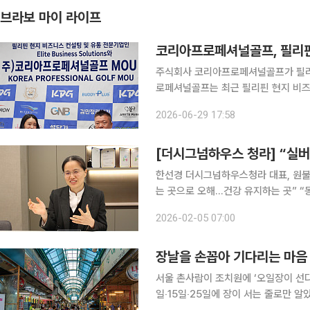
브라보 마이 라이프
코리아프로페셔널골프, 필리핀
주식회사 코리아프로페셔널골프가 필리핀 시
로페셔널골프는 최근 필리핀 현지 비즈니스 
업무협약(MOU)을 체결했다고 29일 밝혔다. 이번 협약에 따라 Elite Business S
2026-06-29 17:58
리핀 내 판매자(리셀러),
[더시그넘하우스 청라] “실버
한선경 더시그넘하우스청라 대표, 원불
는 곳으로 오해…건강 유지하는 곳” “동남아에 우화가 있어요. 낮에는 덥고 밤에는 추운 환경에서
‘내일이면 집을 지어야지’만 반복하는 
2026-02-05 07:00
장날을 손꼽아 기다리는 마음
서울 촌사람이 조치원에 ‘오일장이 선다
일‧15일‧25일에 장이 서는 줄로만 