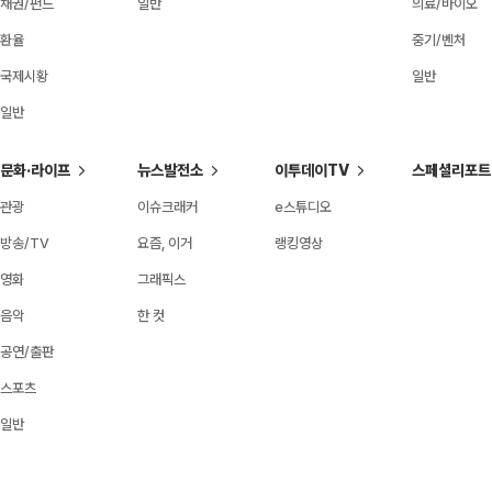
채권/펀드
일반
의료/바이오
환율
중기/벤처
국제시황
일반
일반
문화·라이프
뉴스발전소
이투데이TV
스페셜리포트
관광
이슈크래커
e스튜디오
방송/TV
요즘, 이거
랭킹영상
영화
그래픽스
음악
한 컷
공연/출판
스포츠
일반