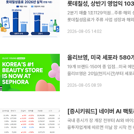
롯데칠성, 상반기 영업익 10
2분기 매출 1조1129억원…주류·해외 
롯데칠성음료가 주류 사업 성장과 해외 
데칠성음료는 올해 상반기 연결 기준 매
2026-08-05 14:02
혔다. 지난해 같은 기간보다 각각 3.4%
올리브영, 미국 세포라 580
19개 브랜드·150여 종 입점…미국 
올리브영은 20일(현지시간)부터 세포라
티에딧(OLIVE YOUNG K-Beauty Edit)'
2026-08-05 08:59
세포라가 지난 1월 체결한 파트너십의
[증시키워드] 네이버 AI 
국내 증시가 장 개장 전부터 AI와 바이오
융투자업계에 따르면 이날 장 시작 전