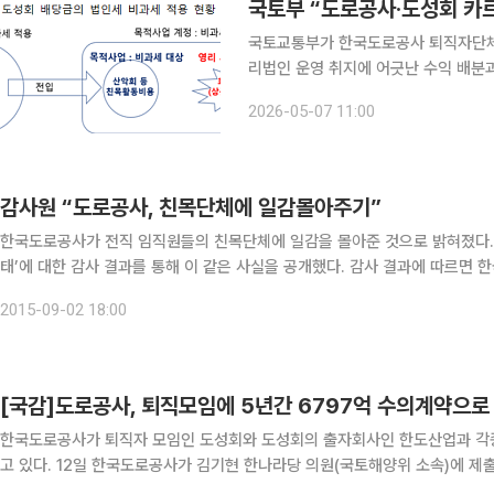
국토부 “도로공사·도성회 카
국토교통부가 한국도로공사 퇴직자단체
리법인 운영 취지에 어긋난 수익 배분과
도성회는 1984년 설립된 도로공사 
2026-05-07 11:00
감사원 “도로공사, 친목단체에 일감몰아주기”
한국도로공사가 전직 임직원들의 친목단체에 일감을 몰아준 것으로 밝혀졌다. 감사원은 2일 ‘고속도로 휴게시설 및 정보시스템 관리
태’에 대한 감사 결과를 통해 이 같은 사실을 공개했다. 감사 결과에 따르면 한국도로공사 전직 임직원들의 친목단체인 사단법인 ‘도성회’는
도로공사의 인쇄계약 업무를 사실상 독점해 왔다. 도로공사는 지난 2010∼2
2015-09-02 18:00
[국감]도로공사, 퇴직모임에 5년간 6797억 수의계약으로
한국도로공사가 퇴직자 모임인 도성회와 도성회의 출자회사인 한도산업과 각
고 있다. 12일 한국도로공사가 김기현 한나라당 의원(국토해양위 소속)에 제출한 자료에 따르면 도로공사가 퇴직자모임 및 퇴직자회사와
체결한 계약내역이 2006년부터 2010년 8월말까지 총 1629건, 계약금액으