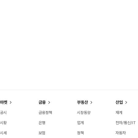
마켓
금융
부동산
산업
공시
금융정책
시장동향
재계
시황
은행
업계
전자/통신/IT
시세
보험
정책
자동차