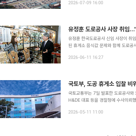
2026-07-09 16:00
사 포인트 혜택도 이용할 수 있게 된다
유정훈 도로공사 사장 취임…"
유정훈 한국도로공사 신임 사장이 취임
된 휴게소 음식값 문제와 함께 도로공사
한국도로공사는 유정훈 사장이 제20대 사장으로 취임
2026-06-11 16:27
로 전남 영암 출신으로 서울대 도시공
국토부, 도공 휴게소 입찰 비
국토교통부는 7일 발표한 도로공사와 
H&DE 대표 등을 경찰청에 수사의뢰했다고 11일 밝혔다. 수사 의
업 입찰 업무를 담당한 도공 관계자 4명
2026-05-11 11:00
이다. 국토부는 우선 입찰 정보가 사