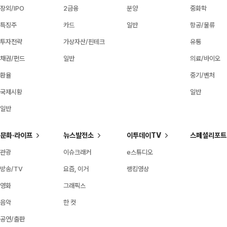
장외/IPO
2금융
분양
중화학
특징주
카드
일반
항공/물류
투자전략
가상자산/핀테크
유통
채권/펀드
일반
의료/바이오
환율
중기/벤처
국제시황
일반
일반
문화·라이프
뉴스발전소
이투데이TV
스페셜리포트
관광
이슈크래커
e스튜디오
방송/TV
요즘, 이거
랭킹영상
영화
그래픽스
음악
한 컷
공연/출판