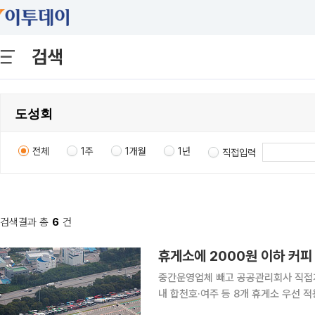
검색
전체
1주
1개월
1년
직접입력
검색결과 총
6
건
휴게소에 2000원 이하 커
중간운영업체 빼고 공공관리회사 직접계
내 합천호·여주 등 8개 휴게소 우선 적
고속도로 휴게소에서 2000원 이하 실