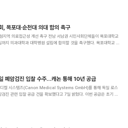
 왔다. 이후 약 두 달만인
, 목포대·순천대 의대 합의 촉구
개선 촉구 전남 서남권 시민사회단체들이 목포대학교
지 의과대학과 대학병원 설립에 합의할 것을 촉구했다. 목포대학교 총
 등 무안·신안·목포지역 시민단체들은 7일 전남광주통합특별시 무안청
고 "남은 기간 주민의 생명권을 최우선에 둔 책임 있는
일 폐암검진 입찰 수주…캐논 통해 10년 공급
 시스템즈(Canon Medical Systems GmbH)를 통해 독일 로스
 관련 입찰 공급 건을 확보했다고 7일 밝혔다. 이번 공급은 초기 소
년간의 기술·운영 지원 계약이 결합된 구조로 독일 저선량 CT(LDCT) 기
 현지 검진 워크플로우에