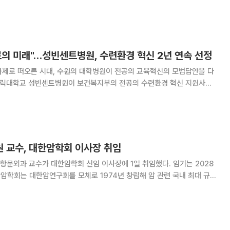
기관으로서는 권위의 상징이자 수가 가산 등 재정적 인센티브가 걸린 중대
정은 진입 장벽이 높아져, 서울뿐 아니라 지방의 주요
료의 미래"…성빈센트병원, 수련환경 혁신 2년 연속 선정
과제로 떠오른 시대, 수원의 대학병원이 전공의 교육혁신의 모범답안을 다
 병원'의 위상을 굳힌 것이다. 9일 이투데이 취재를 종합하면
은 보건복지부가 주관하는 '2026년 전공의 수
 교수, 대한암학회 이사장 취임
문외과 교수가 대한암학회 신임 이사장에 1일 취임했다. 임기는 2028
 등을 두루 아우르며 회원만 2400여 명에 달한다. 이 신임 이사장은
꼽히는 명의로 1988년 서울의대