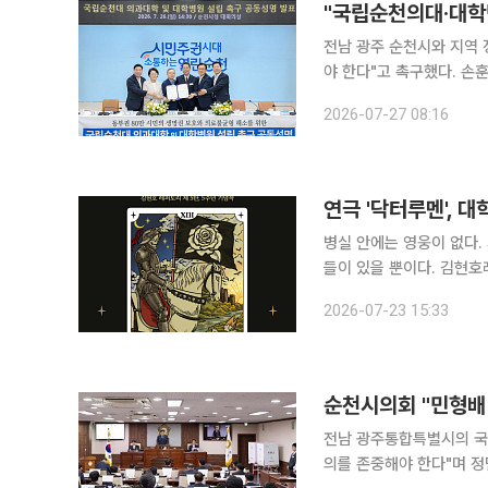
"국립순천의대·대학병
전남 광주 순천시와 지역
야 한다"고 촉구했다. 손훈모 순천시장, 지역구 국회의원인 더불어민주당 김문수·권향엽 의원, 순천
지역 광역·기초의원 일동 등은 26일 공동성명을
2026-07-27 08:16
설이 밀집한 지역인데도 
연극 '닥터루멘', 
병실 안에는 영웅이 없다.
들이 있을 뿐이다. 김현호
열린극장에서 관객을 만난다. 23일 이투데이 취재를 종합하면 '닥터루멘'은 평일 오후 7
2026-07-23 15:33
순천시의회 "민형배
전남 광주통합특별시의 국
의를 존중해야 한다"며 정면 비판했다. 순천시의회는 입장문을 