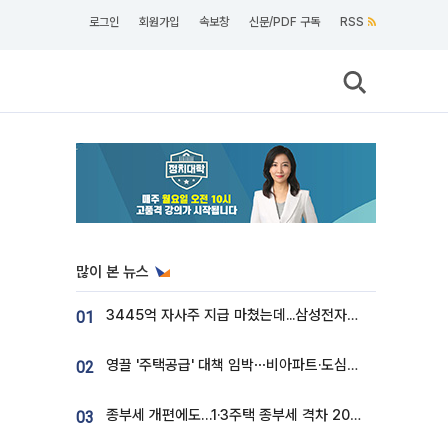
로그인
회원가입
속보창
신문/PDF 구독
RSS
많이 본 뉴스
3445억 자사주 지급 마쳤는데...삼성전자 DX노조, 뒤늦은 '떼쓰기 집회'
01
영끌 '주택공급' 대책 임박⋯비아파트·도심복합까지 총동원
02
종부세 개편에도…1·3주택 종부세 격차 2028년부터 확대
03