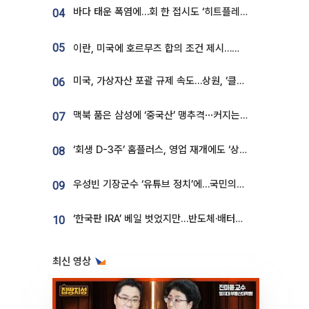
바다 태운 폭염에…회 한 접시도 ‘히트플레이션’
04
05
이란, 미국에 호르무즈 합의 조건 제시…美 “경기 아직 안 끝나” [종합]
미국, 가상자산 포괄 규제 속도…상원, ‘클래리티법’ 9월 절차투표 추진
06
맥북 품은 삼성에 ‘중국산’ 맹추격⋯커지는 노트북 OLED 시장
07
‘회생 D-3주’ 홈플러스, 영업 재개에도 ‘상품 공급망’ 복구가 생존 관건
08
우성빈 기장군수 ‘유튜브 정치’에…국민의힘 군의원들 집단 반발
09
‘한국판 IRA’ 베일 벗었지만…반도체·배터리 업계 “시행령이 관건”
10
최신 영상