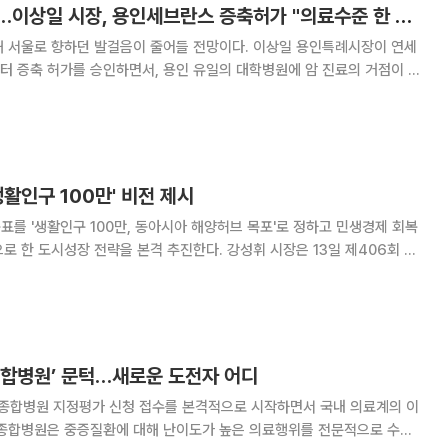
용인에 암센터 온다…이상일 시장, 용인세브란스 증축허가 "의료수준 한 단계 도약"
향하던 발걸음이 줄어들 전망이다. 이상일 용인특례시장이 연세
터 증축 허가를 승인하면서, 용인 유일의 대학병원에 암 진료의 거점이 들
승부수다. 14일 이투데이 취재를 종합하면 용인특례시
동 1151번지 외 2필지에 용인세브란스병원
생활인구 100만' 비전 제시
표를 '생활인구 100만, 동아시아 해양허브 목포'로 정하고 민생경제 회복
장 전략을 본격 추진한다. 강성휘 시장은 13일 제406회 목
에서 "시민이 일상에서 체감하는 변화와 성과를 만드는 데 시정 역량을 집
중하겠다"며 민선 9기 시정 운영 방향을 발표했다. 시는 민생
종합병원’ 문턱…새로운 도전자 어디
종합병원 지정평가 신청 접수를 본격적으로 시작하면서 국내 의료계의 이
급종합병원은 중증질환에 대해 난이도가 높은 의료행위를 전문적으로 수행