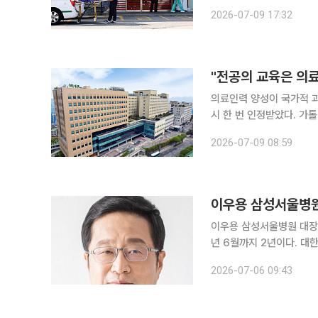
하는 종합병원으로, 의료
2026-07-09 17:32
한 평가다. 이번 6기 지
"전공의 교육은 의
의료인력 양성이 국가적 
시 한 번 인정받았다. 가톨릭대학교 성빈센트병원이 보건복지부의 전공의 수련환경 혁신 지원사업
에 2년 연속 이름을 올리며 '가르치는
2026-07-09 08:59
가톨릭대학교 성빈센트병원
이우용 삼성서울병원
이우용 삼성서울병원 대장항
년 6월까지 2년이다. 대한암학회는 대한암연구회를 모체로 1974년 창립해 암 관련 국내 최대 규모
의 학회로 꼽힌다. 기초와 임상
2026-07-06 09:43
대장항문질환 분야에서 손