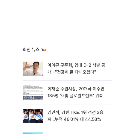
최신 뉴스
아이콘 구준회, 입대 D-2 삭발 공
개⋯"건강히 잘 다녀오겠다"
이재준 수원시장, 20개국 이주민
135명 '새빛 글로벌프렌즈' 위촉
김민석, 강원·TK도 1위 경선 3승
째…누적 46.01% 대 44.53%