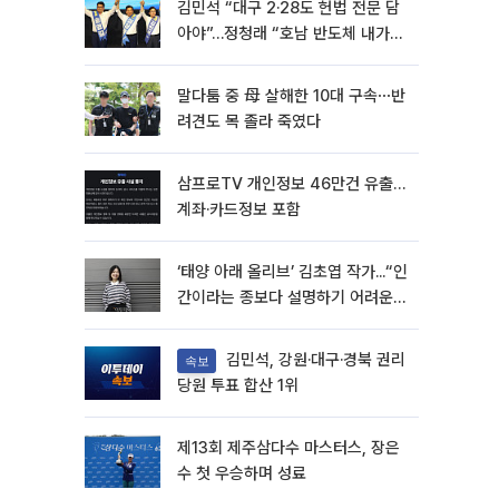
김민석 “대구 2·28도 헌법 전문 담
아야”…정청래 “호남 반도체 내가
제일 잘할 것”
말다툼 중 母 살해한 10대 구속⋯반
려견도 목 졸라 죽였다
삼프로TV 개인정보 46만건 유출…
계좌·카드정보 포함
‘태양 아래 올리브’ 김초엽 작가...“인
간이라는 종보다 설명하기 어려운
한 사람을 쓰고 싶었다”[문화人터
뷰]
김민석, 강원·대구·경북 권리
속보
당원 투표 합산 1위
제13회 제주삼다수 마스터스, 장은
수 첫 우승하며 성료