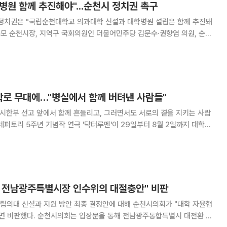
원 함께 추진해야"...순천시 정치권 촉구
 정치권은 "국립순천대학교 의과대학 신설과 대학병원 설립은 함께 추진돼
 냈다. 성명서에 "전남 광주 동부권은 인구와 산업시
국립대병원이나 상급종합병원이 없어 중증·
대학로 무대에…"병실에서 함께 버텨낸 사람들"
 시한부 선고 앞에서 함께 흔들리고, 그러면서도 서로의 곁을 지키는 사람
레퍼토리 5주년 기념작 연극 '닥터루멘'이 29일부터 8월 2일까지 대학로
시30분, 토
요일 오후 3시와 7시, 일요일 오후 3시에 공연된다. 작
 전남광주특별시장 인수위의 대절충안" 비판
립의대 신설과 지원 방안 최종 결정안에 대해 순천시의회가 "대학 자율협
통해 전남광주통합특별시 대전환 기