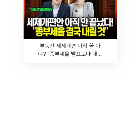
부동산 세제개편 아직 끝 아
냐? "종부세율 발표보다 내릴
것" 장기거주·양도세 전망 I 집
땅지성 I 김인만, 진미윤