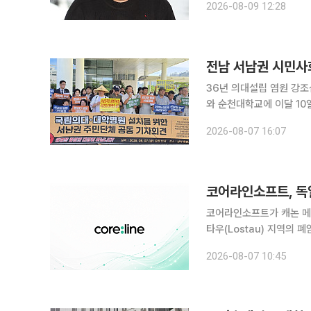
2026-08-09 12:28
원해 치료와 재활을 진행해
전남 서남권 시민사회
36년 의대설립 염원 강조섬지역 의료접근성 
와 순천대학교에 이달 10일까
동문회와 목포시민주권행동
2026-08-07 16:07
사에서 공동 기자회견을 열
코어라인소프트, 독
코어라인소프트가 캐논 메디컬
타우(Lostau) 지역의 폐암검진
프트웨어 공급·구축과 10
2026-08-07 10:45
반 폐암검진 확대에 맞춰