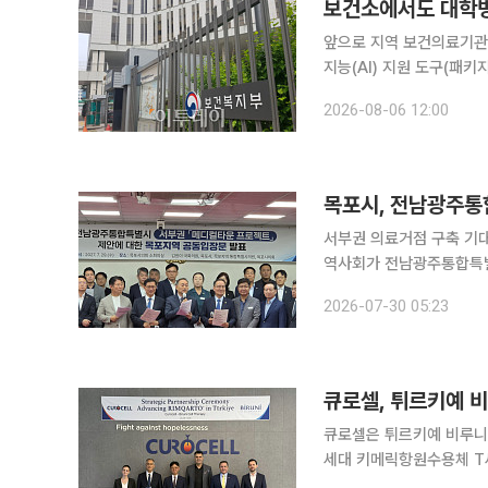
보건소에서도 대학병
앞으로 지역 보건의료기관
지능(AI) 지원 도구(패
진다. 정부는 6일 국무총리 주재 제12차 국가정책조정회의에서 보건복지부 등 관계부처가 합동으
2026-08-06 12:00
로 마련한 ‘AI 기본의료 
목포시, 전남광주통
서부권 의료거점 구축 기대정부에 의대 신설 추
역사회가 전남광주통합특별
에 국립의과대학 신설과 후속 실행계획 마련을
2026-07-30 05:23
급 기관 및 지역민은 공동
큐로셀, 튀르키예 비
큐로셀은 튀르키예 비루니
세대 키메릭항원수용체 T세
현지 공동개발에 착수했다고 29일 밝혔다. 전날 큐로셀을