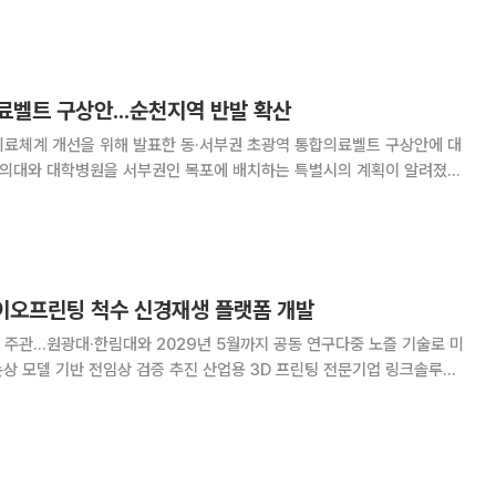
무함메드 앱실(Dr. Muhammet A
료벨트 구상안...순천지역 반발 확산
의료체계 개선을 위해 발표한 동·서부권 초광역 통합의료벨트 구상안에 대
반발하고 목포대와 통합 협상도 결국 결렬돼 갈등만 부추겼다는 지적이 나
일 순천시청에서 기자회견을 열어 초광역통합의료벨
바이오프린팅 척수 신경재생 플랫폼 개발
주관…원광대·한림대와 2029년 5월까지 공동 연구다중 노즐 기술로 미
임상 검증 추진 산업용 3D 프린팅 전문기업 링크솔루션
팅 기술을 기반으로 척수 신경재생 플랫폼 개발에 나선다. 링크솔루션
는 ‘첨단바이오 육성 R&D 지원사업’ 주관기