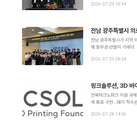
2026-07-29 10:34
YÜKSEL) 비루니 회장과 
전남 광주특별시 의
전남 광주특별시가 지역 
해 동부권 반발이 거세다. 의대와 대학병원을 서부권인 목포에 배치하는 특별시의 계획이 알려졌다.
이에 순천대와 순천시가 
2026-07-29 08:24
온다. 순천대는 28
링크솔루션, 3D 
전북테크노파크 지원 과제 
세 통로 구현…돼지 척수손상 모델 기반 전
이 다중 노즐 3D 바이오프린
2026-07-28 14:56
은 전북테크노파크가 추진하