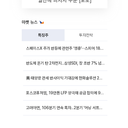
월만에 최저치 수준 [포토]
마켓 뉴스
특징주
투자전략
스페이스X 주가 반등에 관련주 ‘껑충’⋯스피어 18%ㆍ에이치브이엠 12%↑
반도체 온기 탄 2차전지...삼성SDI, 장 초반 7% 넘게 껑충
美 태양광 관세 반사이익 기대감에 한화솔루션 20%대·OCI홀딩스 14%대 급등
포스코퓨처엠, 19만톤 LFP 양극재 공급 합의에 9%대 강세
고려아연, 106분기 연속 흑자...2분기 '어닝 서프라이즈'에 장 초반 12%대 강세