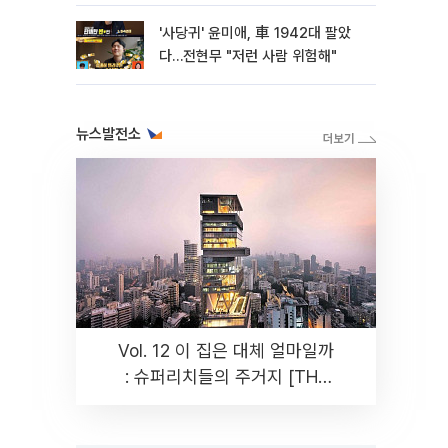
'사당귀' 윤미애, 車 1942대 팔았
다…전현무 "저런 사람 위험해"
뉴스발전소
Vol. 12 이 집은 대체 얼마일까
: 슈퍼리치들의 주거지 [THE
RARE]