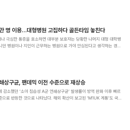
 지원 방안 최종 결정안에 대해 "지역 간 형평성을 훼손한 불공정한 안
이다"며 강한 유감을 표명했다. 이어 시의회는 "전남 동부권의 의료여건
00만 명 이용…대형병원 고집하다 골든타임 놓친다
거나 극심한 통증을 호소하면 대부분 보호자는 당황한 나머지 대형 대학병
게 가장 중요한 것은 병원의 규모가 아니라 증상에
연쇄상구균, 팬데믹 이전 수준으로 재상승
게 감소했던 ‘소아 침습성 A군 연쇄상구균’ 발생률이 방역 완화 이후 빠르
준으로 반등한 것으로 나타났다. 해외 확산이 보고된 ‘M1UK 계통’도 국내
증 감염 발생과 균주 변화를 함께 추적하는 국가 감시체계가 필요하다는
주장에 힘이 실리고 있다. 15일 분당서울대병원은 이현주·김