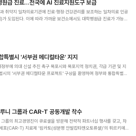
원급 진료…전국에 AI 진료지원도구 보급
과 취약지 일차의료기관에 진료·행정·건강관리를 보조하는 일차의료 인공
키지)가 도입된다. 이에 따라 가까운 보건소에서도 대학병원급 진료가 가능해
전략’을 확정했다. 이번 전략은 국민이 일상에
합특별시 '서부권 메디컬타운' 지지
진 촉구 목포시와 목포지역 정치권, 각급 기관 및 지
시의 '서부권 메디컬타운 프로젝트' 구상을 환영하며 정부와 통합특별시
 촉구했다. 30일 목포시에 따르면 시와 목포지역 각
 입장문을 통해 통합특별시가 발표한 '서부권 메
루니 그룹과 CAR-T 공동개발 착수
 그룹의 최고경영진이 큐로셀을 방문해 전략적 파트너십 행사를 갖고, 차
포(CAR-T) 치료제 ‘림카토(성분명 안발캅타젠오토류셀)’의 튀르키예
 방문한 아드난 육셀(Dr. Adnan