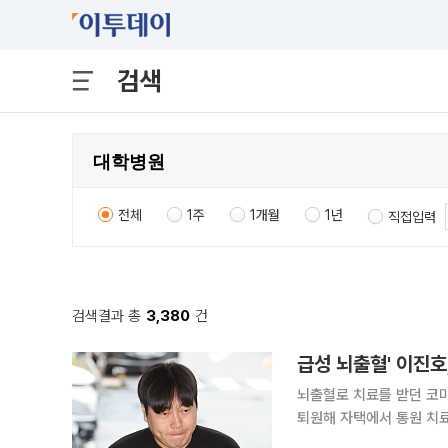
검색
전체
1주
1개월
1년
직접입력
검색결과 총
3,380
건
급성 뇌출혈' 이진호
뇌출혈로 치료를 받던 코미디언 이진
퇴원해 자택에서 통원 치료
을 취하고 있는 것이 맞다”라고 밝혔다. 이진호는 지난 4월 급성