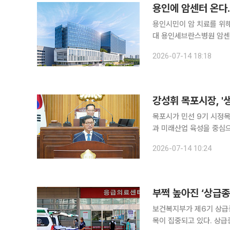
용인시민이 암 치료를 위해 서울로 
대 용인세브란스병원 암센
어선다. 지역 완결형 의료체계를 향한 결정적 
2026-07-14 18:18
는 연세대학교가 기흥구 중
강성휘 목포시장, '
목포시가 민선 9기 시정목
과 미래산업 육성을 중심으로 한 도시성
포시의회 임시회 시정연설
2026-07-14 10:24
부쩍 높아진 ‘상급
보건복지부가 제6기 상급
목이 집중되고 있다. 상