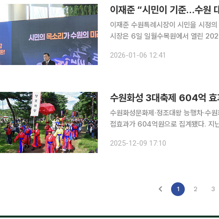
이재준 “시민이 기준…수원 
이재준 수원특례시장이 시민을 시정의 절대
시장은 6일 일월수목원에서 열린 20
운 수원을 완성하겠다”며 “시민주권도
2026-01-06 12:41
다. 이재준 시장은 “정책은 계획이 
수원화성문화제·정조대왕 능행차·수원화성
접효과가 604억원으로 집계됐다. 지난해 354억
컨벤션센터에서 성과보고회를 열고 올해
2025-12-09 17:10
년 107만4000명 대비 4.7% 증가했
1
2
3