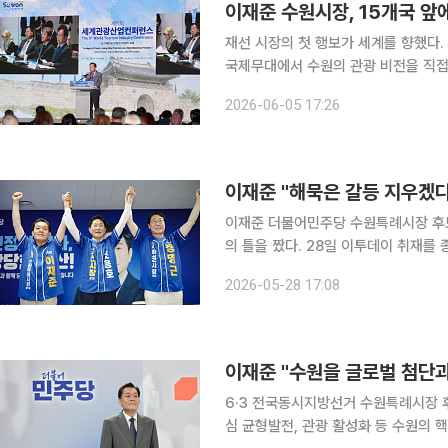
재선 시장의 첫 행보가 세계를 향했다
국제무대에서 수원의 관광 비전을 직접 선포했다. 5일 이투데이 취재를 종합
날 수원컨벤션센터에서 열린 제5회 세
2026-06-05 17:26
와 문화, 첨단 인프라를 촘촘하게 연
이재준 "해묵은 갈등 지우겠
이재준 더불어민주당 수원특례시장 후보
의 틀을 짰다. 28일 이투데이 취재를 종합하면 이재준 후보는 이날 오후 조용호 더불어민주당 오산
시장 후보 선거사무소에서 정명근 화성
2026-05-28 17:08
3개시 상생행정협약'을 체결하고 민선 
6·3 전국동시지방선거 수원특례시장 
심 균형발전, 관광 활성화 등 수원의 핵심 미래