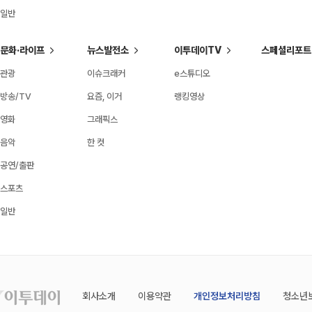
일반
문화·라이프
뉴스발전소
이투데이TV
스페셜리포트
관광
이슈크래커
e스튜디오
방송/TV
요즘, 이거
랭킹영상
영화
그래픽스
음악
한 컷
공연/출판
스포츠
일반
회사소개
이용약관
개인정보처리방침
청소년