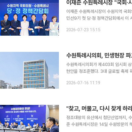
이재준 수원특례시장이 수원지역 국회의
민선9기 첫 당·정 정책간담회에서 이
드까지 시정 핵심 현안을 테이블에 올리
2026-07-23 15:15
수원특례시의회가 제403회 임시회 상
현안을 정조준했다. 3대 글로벌 축제 육성부터 공공도서관 건립, 소규모 공동주택 관리까지 의원들
의 송곳 질의가 이어지며 집행부를 긴장시켰다. 16일 이투데이 취재를 종합하
2026-07-16 11:19
의회 문화체육교육위원회 의원(더불어민주
정조대왕의 유산에서 첨단산업까지, 수원
준 수원특례시장은 14일 수원방문의 
은 도시로 만들겠다"며 1500만명이 찾는 글로