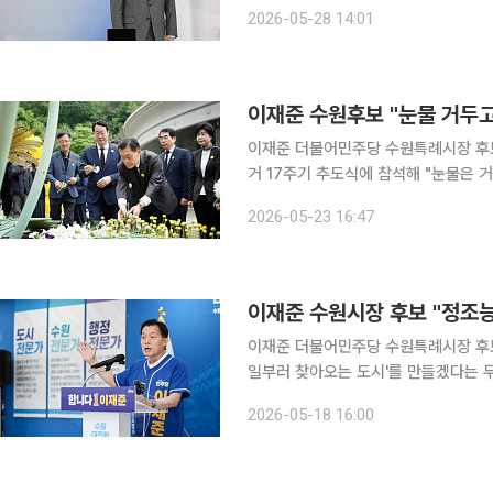
재를 종합하면 이재준 더불어민주당 후보
2026-05-28 14:01
후 SK브로드밴드 수원방송 스튜디오에
이재준 더불어민주당 수원특례시장 후보
거 17주기 추도식에 참석해 "눈물은 거
추도식에는 이재준 후보와 추미애 더불
2026-05-23 16:47
염태영·김준혁·전용기 국회의원, 김연
이재준 더불어민주당 수원특례시장 후보
일부러 찾아오는 도시'를 만들겠다는 두 번째 정책카드를 꺼냈
민의 지갑을 지키는 정책이었다면, 이
2026-05-18 16:00
이다. 18일 이투데이 취재를 종합하