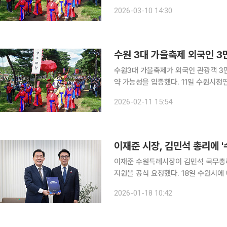
1500만명 관광객 유치라는 구체적 목표와
2026-03-10 14:30
일 수원컨벤션센터를 가득 채운 1500
수원 3대 가을축제 외국인 3
수원3대 가을축제가 외국인 관광객 3
약 가능성을 입증했다. 11일 수원시정연구원이 최근 발간한 'SRI Brief 수원3대 가을축제 외국인 참
여 특성과 시사점' 보고서에 따르면, 
2026-02-11 15:54
공동재현·수원화성미디어아트)에 방문한
이재준 시장, 김민석 총리에 '
이재준 수원특례시장이 김민석 국무총리
지원을 공식 요청했다. 18일 수원시에 따르면 16일 수원컨벤션센터에서 열린 면담에서 이 시장은
수원의 성장동력 확보를 위한 3대 전략과제를
2026-01-18 10:42
수원 군 공항 이전을 통한 '민·군 통