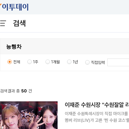
검색
전체
1주
1개월
1년
직접입력
검색결과 총
50
건
이재준 수원시장 "수원잘알 리
이재준 수원특례시장이 직접 마이크를 잡
멤버 리브(LIV)가 고른 '찐 수원 코스
의 해' 홍보에 힘을 실었다. 1일 이재준 수원특례시장이 자신의 페이스북을 통해 밝힌 내용에 따르