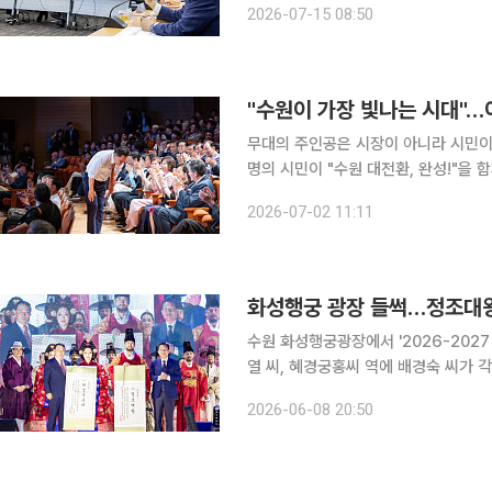
2026-07-15 08:50
재를 종합하면 이 시장은 14일 시청 
"수원이 가장 빛나는 시대"…이
무대의 주인공은 시장이 아니라 시민이었
명의 시민이 "수원 대전환, 완성!"을 
사했다. 민선 9기 수원의 첫 장면은 그렇게 시민과 함께 
2026-07-02 11:11
이재준 수원특례시장은 1일 저녁 수원
화성행궁 광장 들썩…정조대왕
수원 화성행궁광장에서 '2026-202
열 씨, 혜경궁홍씨 역에 배경숙 씨가 각각 선발됐다. 8일 이투데이 취재
행궁광장에서 열린 선발대회에는 서류심
2026-06-08 20:50
에 올라 자유복·한복 2단계 심사와 현