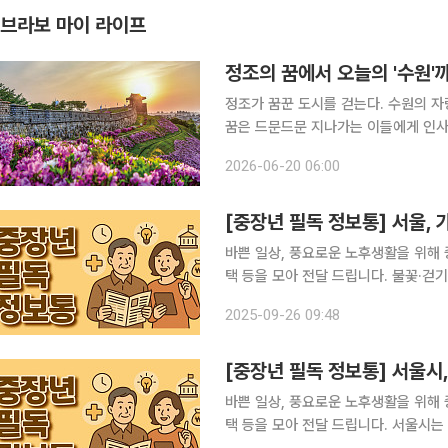
브라보 마이 라이프
정조의 꿈에서 오늘의 '수원'
정조가 꿈꾼 도시를 걷는다. 수원의 
꿈은 드문드문 지나가는 이들에게 인사
그 안에서 살아가는 이들은 성벽 산책
2026-06-20 06:00
절을 만난다. “과인은 사도세자의 
[중장년 필독 정보통] 서울,
바쁜 일상, 풍요로운 노후생활을 위해 
택 등을 모아 전달 드립니다. 불꽃·걷기·역사…주말 서울, 가을축제 ‘풍성’ 가을 정취가 짙어지는 이
번 주말, 서울 곳곳에서 시민들의 발
2025-09-26 09:48
불꽃이 밤하늘을 수놓고, 잠수교는 차
[중장년 필독 정보통] 서울시
바쁜 일상, 풍요로운 노후생활을 위해 
택 등을 모아 전달 드립니다. 서울시는 9월 한 달간 도심 곳곳에서 패션, 예술, 건축, 첨단기술, 불꽃