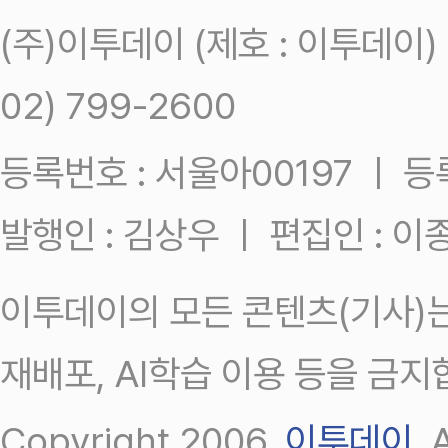
(주)이투데이 (제호 : 이투데이
02) 799-2600
등록번호 : 서울아00197 ㅣ 등록일
발행인 : 김상우 ㅣ 편집인 : 
이투데이의 모든 콘텐츠(기사)는
재배포, AI학습 이용 등을 금지
Copyright 2006.
이투데이
.