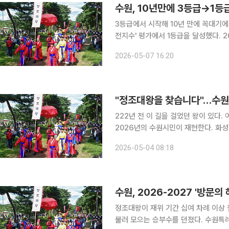
3등급에서 시작해 10년 만에 꼭대기에
전지수' 평가에서 1등급을 달성했다. 
처음이다. 7일 이투데이 취재를 종합하면 문체부와 한국문화관광연구원이 전국 168개 지방정부(광
2026-05-07 16:20
역 17, 기초 151)를 대상으로 관광 수
222년 전 이 길을 걸었던 왕이 있다
2026년의 수원시민이 재현한다. 화성
특례시가 그 주인공을 찾고 있다. 수원특례시는 '2026 정조대왕 능행차 공동재현' 행사에서 정조대
2026-05-04 08:18
왕과 혜경궁 홍씨 역을 맡을 시민을 5
정조대왕이 재위 기간 십여 차례 이상
불러 모으는 승부수를 던졌다. 수원특례시가 '2026-2027 수원방문의 해'를 공식 선포하고 연간