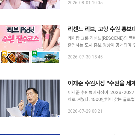
2026-08-01 10:05
면, 이 시장은 "요즘 대세 리센느가 
리센느 리브, 고향 수원 홍보
케이팝 그룹 리센느(RESCENE)의 멤
출연하는 도시 홍보 영상이 공개되며 '2026
데이 취재를 종합하면, 수원특례시는 
2026-07-30 15:45
수원의 매력을 알린다. 이번
이재준 수원시장 "수원을 세계
이재준 수원특례시장이 '2026-202
체로 겨눴다. 1500만명이 찾는 글로벌 관광도시가 지향점
이 시장은 28일 시청 중회의실에서 
2026-07-29 08:21
다. 이 시장은 "2026-2027 수원