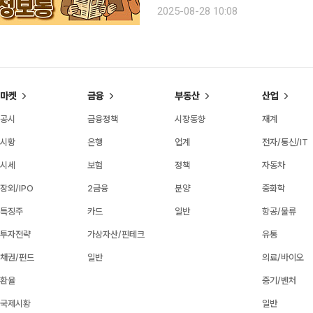
놀이까지 다양한 문화 행사를 열어 시
2025-08-28 10:08
즐길 수 있는 문화의 향연을 시민들과
마켓
금융
부동산
산업
공시
금융정책
시장동향
재계
시황
은행
업계
전자/통신/IT
시세
보험
정책
자동차
장외/IPO
2금융
분양
중화학
특징주
카드
일반
항공/물류
투자전략
가상자산/핀테크
유통
채권/펀드
일반
의료/바이오
환율
중기/벤처
국제시황
일반