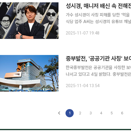
성시경, 매니저 배신 속 전해진
가수 성시경이 사칭 피해를 당한 ‘먹을 
식당 업주 A씨는 성시경의 유튜브 채널
사칭 노쇼 사기 피해자”라며 장문의 글을 남겼다. A씨는 “지난 5월 ‘먹을 텐
2025-11-07 19:48
화를 받았고, 고가의 위스키를 준비해
중부발전, '공공기관 사칭' 
한국중부발전은 공공기관을 사칭한 보
나서고 있다고 4일 밝혔다. 중부발전은 협력기업 및 피해자의 입장에서 대응 매뉴얼을 만들어 신속
한 신고를 돕고 있으며 당사자가 아니
2025-11-04 13:54
1
2
3
4
5
6