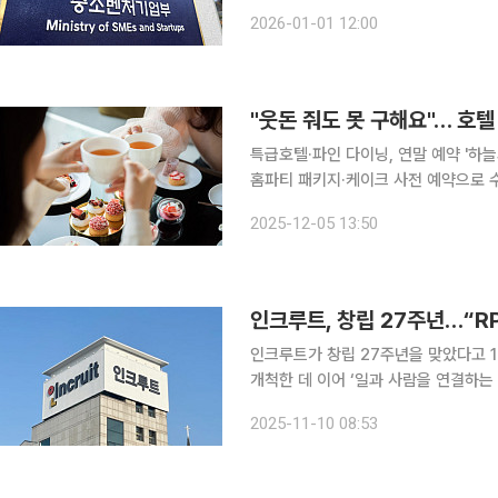
벤처기업부는 올해 ‘소상공인 노쇼 피
2026-01-01 12:00
조사 정기 실시, 피해 소상공인 법률 
"웃돈 줘도 못 구해요"… 호텔
특급호텔·파인 다이닝, 연말 예약 '하늘
홈파티 패키지·케이크 사전 예약으로 수요 공략 연말을 앞두고 파인 다이닝과 특
료) 예약 전쟁이 점입가경이다. 서울 
2025-12-05 13:50
이 마감됐고, 예약 실패족을 겨냥한 
인크루트, 창립 27주년…“R
인크루트가 창립 27주년을 맞았다고 10일 밝혔다. 인크루트는 1998년 
개척한 데 이어 ‘일과 사람을 연결하는
용 시장에 대응할 수 있는 다양한 서비스 및 플랫폼을 선
2025-11-10 08:53
과정을 서비스화한 RPO(Recruitmen