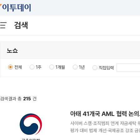
검색
전체
1주
1개월
1년
직접입력
검색결과 총
215
건
아태 41개국 AML 협력 논의
사이버 스캠·조직범죄 연계 자금세탁 위
평가 대비 법제 개선·국제공조 강조 금융위원회 금융정보분석원(FIU)이 아시아·태평양 지역 자금세
탁방지 협의체 회의에 참석해 신종 스