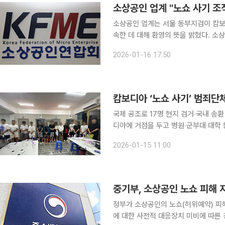
소상공인 업계 "노쇼 사기 조직
소상공인 업계는 서울 동부지검이 캄보디
속한 데 대해 환영의 뜻을 밝혔다. 소상공인연합회(소공연)는 16일 입장문을 내고 "범죄 수익 환수
및 소상공인 울리는 악질범죄에 대한 엄벌해달라"며 이
2026-01-16 17:50
합동수사부는 15일 노쇼 사기 조직원 
캄보디아 ‘노쇼 사기’ 범죄단
국제 공조로 17명 현지 검거‧국내 송환 보이스피싱범죄 합동수사부(김보성 부장검사)는 15일 캄
디아에 거점을 두고 병원‧군부대‧대학 
범죄단체를 적발했다고 밝혔다. 지난해 5~11월 국가정보원의 국제범죄 정보를 토대로 수사, 이 같
2026-01-15 11:00
은 ‘노쇼 사기’로 피해자 215명으로부터
중기부, 소상공인 노쇼 피해 
정부가 소상공인의 노쇼(허위예약) 피
에 대한 사전적 대응장치 미비에 따른 경