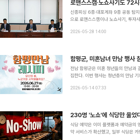
로맨스스캠·노쇼사기도 72시
신종피싱 6종·대포계좌 9종 공동 탐지룰
으로 로맨스스캠이나 노쇼사기, 투자사
보이스피싱 여부가 명확하지 않더라도 
2026-05-28 14:00
할 수 있게 된다. 금융위원
함평군, 미혼남녀 만남 행사 
전남 함평군은 미혼 청년들의 만남과 결
집한다. 이번 행사는 청년층의 만남 기회를 확대해 결혼과 출산으로 이어지는 인구정책의 하나로 마
련됐다. 군은 올해 시범사업 형태로 행
2026-05-14 07:33
사는 전문 대행업체를 통해 연애특강과 
230명 '노쇼'에 식당만 울었
식당 예약은 이미 플랫폼과 예약금의 영
약 서비스가 확산했고, 일부 식당은 카
위험을 줄인다. 그러나 관광지 지역 음식점의 단체예약은 여전히 전화와 구두 확인에 의존하는 경우