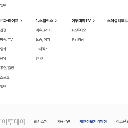
일반
문화·라이프
뉴스발전소
이투데이TV
스페셜리포트
관광
이슈크래커
e스튜디오
방송/TV
요즘, 이거
랭킹영상
영화
그래픽스
음악
한 컷
공연/출판
스포츠
일반
회사소개
이용약관
개인정보처리방침
청소년