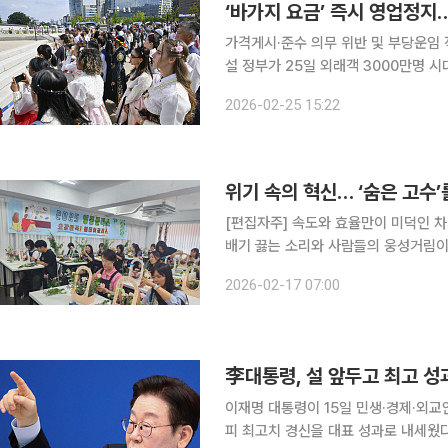
가격게시·준수 의무 위반 및 부당운임 
설 정부가 25일 외래객 3000만명 시대를 앞당기기 위한 관광 대전환 전략을 내놓은 데 이어 관광
시장 신뢰를 바로 세우기 위한 ‘바가지
2026-02-25 15:22
박·교통·음식업을 중심으로 반복돼 온 
[편집자주] 속도와 효율만이 미덕인 차
배기 끓는 소리와 사람들의 웅성거림이
년 전, 주택가 담벼락에 기대어 서로의 
2026-02-17 07:00
과 호기심 어린 청년들이 어깨를 부딪
李대통령, 설 앞두고 최고 성
이재명 대통령이 15일 민생·경제·외
피 최고치 경신을 대표 성과로 내세웠다. 이 대통령은 이날 유튜브 커뮤니티에서 "설을 앞두고