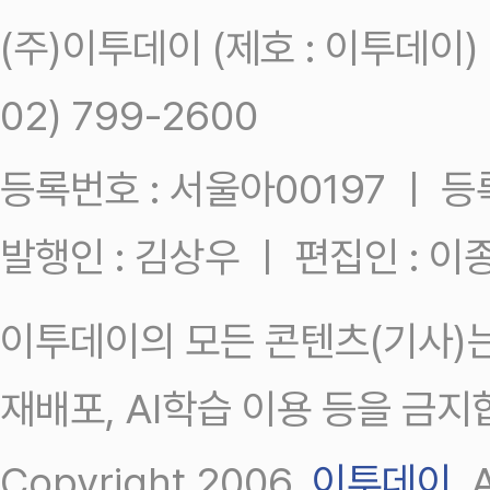
(주)이투데이 (제호 : 이투데이
02) 799-2600
등록번호 : 서울아00197 ㅣ 등록일
발행인 : 김상우 ㅣ 편집인 : 
이투데이의 모든 콘텐츠(기사)는
재배포, AI학습 이용 등을 금지
Copyright 2006.
이투데이
.