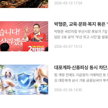
2026-05-13 17:54
가 적지 않다. 울릉도 한 식당의 '230
박형준, 교육·문화·복지 묶은 
박형준 국민의힘 부산시장 후보가 7일 
담은 2호 공약 ‘부산 최고 시민’을 발표했다. 박 후보는 이날 부산시의회 브리핑룸
열고 “부산이 세계도시로 도약하는 만
2026-05-07 15:13
단순한 성장 도시가 아니라 시민이 먼
대포계좌·신종피싱 동시 차단
법 개정 전에도 지급정지·거래차단 등
싱 대응체계 상시 가동 금융당국이 투자리딩방 사기, 로맨스스캠, 노쇼사기 등 신종 피싱 범죄와 대
포계좌에 대한 대응 수위를 끌어올린다.
2026-03-26 14:30
공유와 공동 탐지체계를 강화해 범죄 