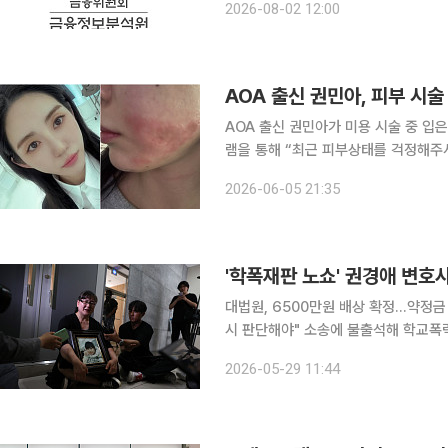
2026-08-02 12:00
사이버 스캠과 조직범죄, 무역기반 범
AOA 출신 권민아가 미용 시술 중 입은 화상 피해에 심
램을 통해 “최근 피부상태를 걱정해주
으나 회복속도가 느려져 많이 무섭다”라고 털어놨다. 권민아는 “1월에 
2026-06-05 21:35
문 병원에서는 피부이식수술에 2년간
'학폭재판 노쇼' 권경애 변호사
대법원, 6500만원 배상 확정...약정
시 판단해야" 소송에 불출석해 학교폭력 피해자 유족 측이 패소하게 만든 권경애 변호사가 위자료
6500만원을 배상해야 한다는 판단이 
2026-05-29 11:44
원심 판결도 뒤집었다. 대