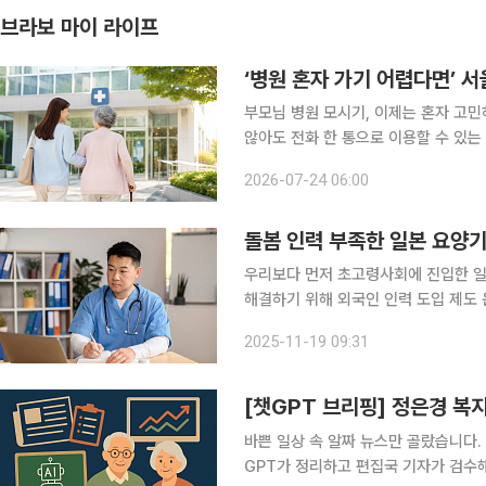
브라보 마이 라이프
‘병원 혼자 가기 어렵다면’ 
부모님 병원 모시기, 이제는 혼자 고민하지 마세요 지난주에는 스마트폰
않아도 전화 한 통으로 이용할 수 있는
함께 갈 사람이 없어 진료를 미루는 
2026-07-24 06:00
들은 직장 때문에 시간을 내기 어렵고,
돌봄 인력 부족한 일본 요양기
우리보다 먼저 초고령사회에 진입한 일
해결하기 위해 외국인 인력 도입 제도 
근 일본의 요양·복지 기관들이 심각한 
2025-11-19 09:31
있다. 지난 14일 일본 AI기업 JetB
[챗GPT 브리핑] 정은경 복
바쁜 일상 속 알짜 뉴스만 골랐습니다.
GPT가 정리하고 편집국 기자가 검수해 전해드립니다. ◆정은경 복지