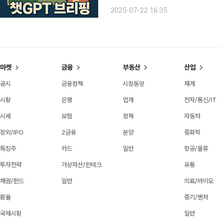
개혁 추진” 정은경 신임 복지부 장관이 
2025-07-22 16:35
·바이오 육성을 4대 과제로 제시했다.
마켓
금융
부동산
산업
공시
금융정책
시장동향
재계
시황
은행
업계
전자/통신/IT
시세
보험
정책
자동차
장외/IPO
2금융
분양
중화학
특징주
카드
일반
항공/물류
투자전략
가상자산/핀테크
유통
채권/펀드
일반
의료/바이오
환율
중기/벤처
국제시황
일반