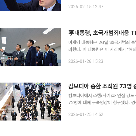
안 우리 정부가 이뤄냈던 민생, 경제, 
2026-02-15 12:47
李대통령, 초국가범죄대응 TF
이재명 대통령은 26일 '초국가범죄 특
려했다. 이 대통령은 이 자리에서 "해
"한국인들을 건드리면 패가망신한다는 
2026-01-26 15:23
라"라고 강조했다. 강유정
캄보디아 송환 조직원 73명 
캄보디아에서 스캠(사기)과 인질 강도 
72명에 대해 구속영장이 청구됐다. 경찰청 국가수사본부는 25일 언론 공지를 통해 "구속영장이 신
청된 73명 중 72명에 대해 구속영장이 청
2026-01-25 14:52
난해 7월까지 캄보디아 콜센터 사무실