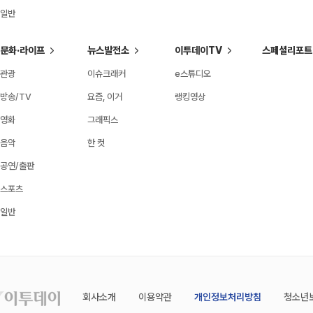
일반
문화·라이프
뉴스발전소
이투데이TV
스페셜리포트
관광
이슈크래커
e스튜디오
방송/TV
요즘, 이거
랭킹영상
영화
그래픽스
음악
한 컷
공연/출판
스포츠
일반
회사소개
이용약관
개인정보처리방침
청소년