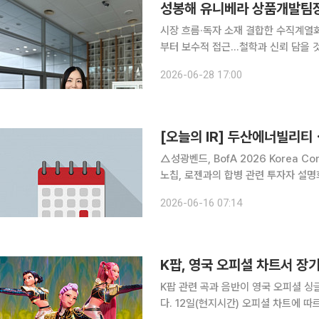
시장 흐름·독자 소재 결합한 수직계열
부터 보수적 접근…철학과 신뢰 담을 것” 유니베라의 건강기능식품(건기식) 개발 철학은 한
로 압축된다. “자연의 혜택을 인류에게
2026-06-28 17:00
관통하는 기준이다. 1991년 텍사스 
[오늘의 IR] 두산에너빌리
△성광벤드, BofA 2026 Korea C
노칩, 로젠과의 합병 관련 투자자 설명회 
△미래에셋증권, BofA 2026 Kore
2026-06-16 07:14
대모비스, BofA 202
K팝, 영국 오피셜 차트서 장기
K팝 관련 곡과 음반이 영국 오피셜 싱글
다. 12일(현지시간) 오피셜 차트에 따르면 넷플릭스 애니메이션 ‘케이팝 데몬 헌터스’ 오리지널사운