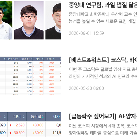
중앙대 연구팀, 과일 껍질 닮
중앙대학교 화학공학과 우상혁 교수 연
능성을 높일 수 있는 새로운 표면 개질 기술을 개발했다. 중앙대는
교 고종국 교수 연구팀, 일본 오사카과학
2026-06-01 15:59
겔 표면에 다층 보호막을 형성하는 캡
이번 주 코스닥은 글로벌 임상 지표 충족
라인의 가시적인 성과와 AI 인프라 
가 결정된 부실기업과 리스크가 누적된 관리종목들은
2026-05-30 06:00
면 이번 주(26~29일) 코스닥 지수는
이날 코스피 시장에서 4개 종목, 코스
양자컴퓨팅 테마를 중심으로 미래 기술 관련주의 강세가