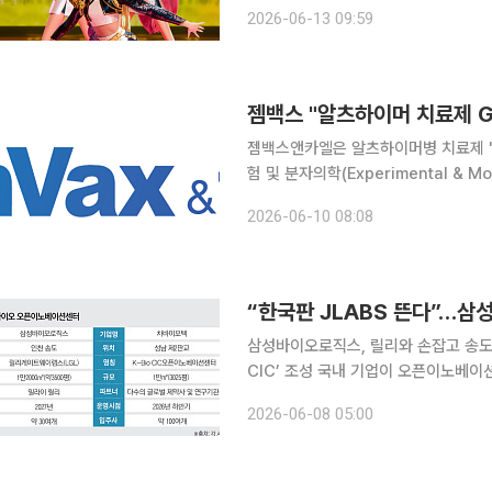
드트랙(OST) ‘골든’(Golden)은 싱
2026-06-13 09:59
차트에 진입했다. 하이브의 한미 합작
젬백스 "알츠하이머 치료제 G
젬백스앤카엘은 알츠하이머병 치료제 'G
험 및 분자의학(Experimental & Mo
험 및 분자의학은 국제 학술 출판사 
2026-06-10 08:08
술지다. 학술지 인용보고서(JCR) 기
“한국판 JLABS 뜬다”…삼
삼성바이오로직스, 릴리와 손잡고 송도에
CIC’ 조성 국내 기업이 오픈이노베이션 센터 마련해 다
션 전략이 변화하고 있다. 과거 공동
2026-06-08 05:00
트워크, 투자·사업개발(BD)까지 더한