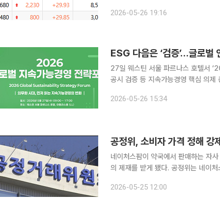
날 코스피 시장에서 상한가를 보인 종목
2026-05-26 19:16
종목이다. SK네트웍스(1만920원)는
27일 웨스틴 서울 파르나스 호텔서 ‘2
공시 검증 등 지속가능경영 핵심 의제 
가 참여 환경·사회·지배구조(ESG)가 선언과 사회공헌 중심 시대를 지나 ‘공시와 검증’ 단계로 이동
2026-05-26 15:34
하면서 기업들의 대응 전략도 빠르게 바
공정위, 소비자 가격 정해 강
네이처스팜이 약국에서 판매하는 자사
의 제재를 받게 됐다. 공정위는 네이처스팜이 약국에 공급하는 자사 건강기능식품의 판매 가격을 정
하고 이를 준수하도록 강제한 행위에 대
2026-05-25 12:00
고 25일 밝혔다. 네이처스