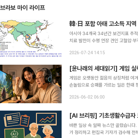
브라보 마이 라이프
韓·日 포함 아태 고소득 지역 
아시아 34개국 34년간 보건지표 추적…
치료 발전이 수명 연장 견인 고혈압·부
과 일본이 포함된 아시아·태평양 고소
2026-07-24 14:15
과가 나왔다. 24일 고려대학교에
게임은 오랫동안 젊음의 상징처럼 여겨졌
손놀림으로 승패를 가르는 일은 한때 
는 조금 다른 고백이 나온다. “게임을 하다
2026-06-02 06:00
체력이 중요한 스포츠, 게임 좋아하던 
[AI 브리핑] 기초생활수급자 
바쁜 일상 속 알짜 뉴스만 골랐습니다. 
가 정리하고 편집국 기자가 검수해 전해드립니다. ◆기초생활수급자 노인 5년