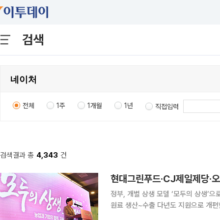
검색
전체
1주
1개월
1년
직접입력
검색결과 총
4,343
건
정부, 개별 상생 모델 ‘모두의 상생’
원료 생산~수출 다년도 지원으로 개편
진출 지원 현대그린푸드와 CJ제일제당, 오리온 등 기업이 개별적으로 추진해온 농업 상생 모델을