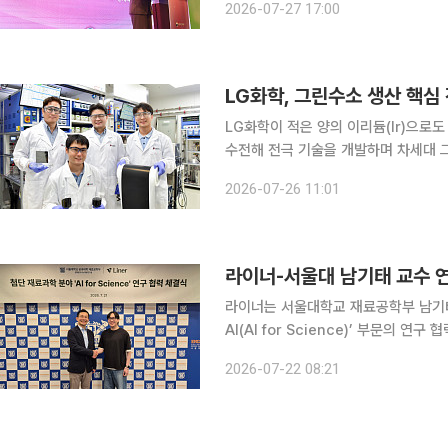
2026-07-27 17:00
정부가 컨소시엄 단위의 다년도 사업으
LG화학, 그린수소 생산 핵심
LG화학이 적은 양의 이리듐(Ir)으로
수전해 전극 기술을 개발하며 차세대 그린수소
일 CTO 산하 기반기술연구소 연구팀
2026-07-26 11:01
는 계면안정화 기술을 개발했다고 밝혔
라이너는 서울대학교 재료공학부 남기
AI(AI for Science)’ 부문의 연구 
날 오후 5시 서울대학교 공학관 39
2026-07-22 08:21
교수는 생체 모방 재료공학, 인공광합성