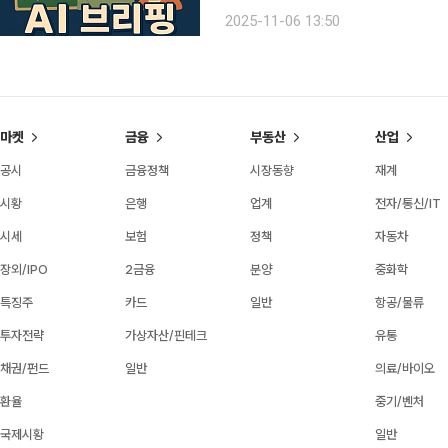
인빈곤 심화 대한민국의 노인빈곤율이 16년째 OECD 회원국 중 1위를 기록했다. 국회 기획재정위
2025-11-06 13:50
원회 소속 더불어민주당 최기상 의원
마켓
금융
부동산
산업
공시
금융정책
시장동향
재계
시황
은행
업계
전자/통신/IT
시세
보험
정책
자동차
장외/IPO
2금융
분양
중화학
특징주
카드
일반
항공/물류
투자전략
가상자산/핀테크
유통
채권/펀드
일반
의료/바이오
환율
중기/벤처
국제시황
일반