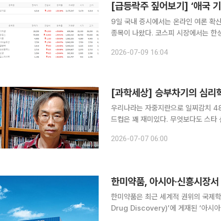
9일 국내 증시에서는 온라인 여론 확산과
종목이 나왔다. 코스피 시장에서는 한
랐다. 코스닥 시장에서는 네이처셀과 가
2026-07-09 16:04
다. 코스피 시장에서 상한가를 기록한
[과학세상] 승부차기의 심리학
우리나라는 자중지란으로 일찌감치 48
드컵은 꽤 재미있다. 무엇보다도 스타 
불리는 메시는 경기마다 월드컵 최다골
2026-07-07 06:00
점 선두다(16강에서 각각 한 골과 두
한미약품, 아시아·신흥시장서 
한미약품은 최근 세계적 권위의 국제학술지
Drug Discovery)’에 게재된 ‘
동향(R&D productivity trends fo