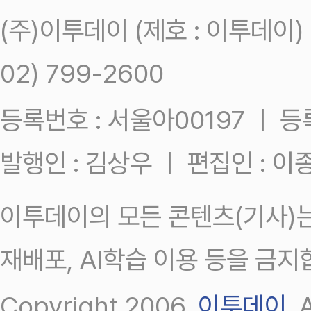
(주)이투데이 (제호 : 이투데이
02) 799-2600
등록번호 : 서울아00197 ㅣ 등록일
발행인 : 김상우 ㅣ 편집인 : 
이투데이의 모든 콘텐츠(기사)는
재배포, AI학습 이용 등을 금지
Copyright 2006.
이투데이
.