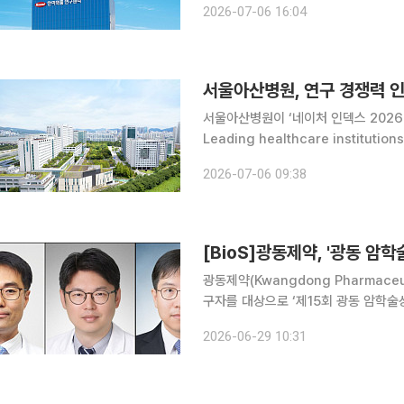
2026-07-06 16:04
markets)’ 논
서울아산병원이 ‘네이처 인덱스 2026 연
Leading healthcare instit
았다고 6일 밝혔다. 특히 연구 기여도를
2026-07-06 09:38
증가하며 국내 의료기관 가운데
[BioS]광동제약, '광동 암학
광동제약(Kwangdong Pharmace
구자를 대상으로 ‘제15회 광동 암학술상
‘다수 논문 발표’ 3개부문에 걸쳐 한정
2026-06-29 10:31
당차병원 내과), 김찬(연세의대 내과),