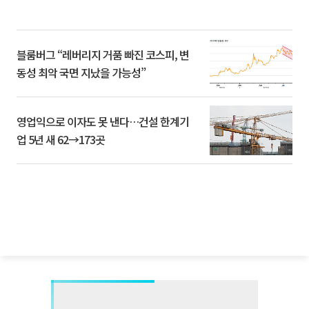
블룸버그 “레버리지 거품 빠진 코스피, 변
동성 최악 국면 지났을 가능성”
영업익으로 이자도 못 낸다…건설 한계기
업 5년 새 62→173곳