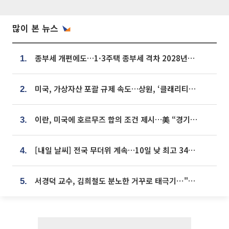
많이 본 뉴스
종부세 개편에도…1·3주택 종부세 격차 2028년부터 확대
1.
미국, 가상자산 포괄 규제 속도…상원, ‘클래리티법’ 9월 절차투표 추진
2.
이란, 미국에 호르무즈 합의 조건 제시…美 “경기 아직 안 끝나” [종합]
3.
[내일 날씨] 전국 무더위 계속…10일 낮 최고 34도 육박
4.
서경덕 교수, 김희철도 분노한 거꾸로 태극기⋯"엉터리는 아냐, 아쉬울 뿐"
5.