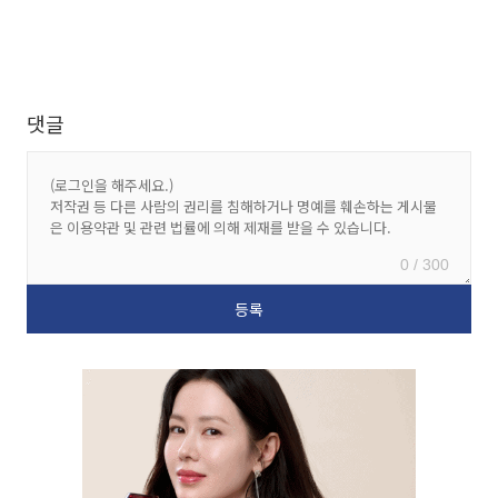
댓글
0 / 300