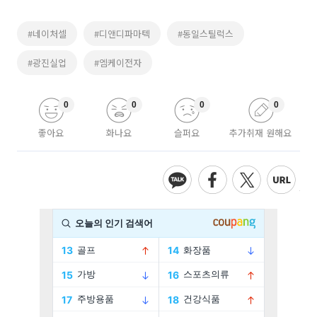
#네이처셀
#디앤디파마텍
#동일스틸럭스
#광진실업
#엠케이전자
0
0
0
0
좋아요
화나요
슬퍼요
추가취재 원해요