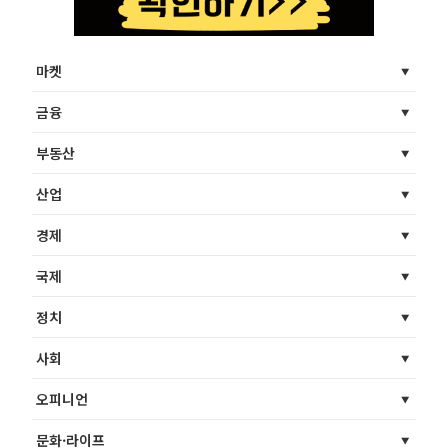
마켓
금융
부동산
산업
경제
국제
정치
사회
오피니언
문화·라이프