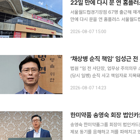
22일 만에 다시 문 연 홈플
서울월드컵경기장점 67명 출근해 재개점 
만에 다시 문을 연 홈플러스 서울월드
느라 바쁘게 움직였다. 계란과 우유, 
2026-08-07 15:00
곳곳엔 여전히 텅 빈 매대가 먼저 눈에
‘채상병 순직 책임’ 임성근 전
법원 “임 전 사단장, 업무상 주의의무 소홀
(당시 일병) 순직 사고 책임자로 지목
역 3년을 선고받았다. 서울고법 형사합의4-3부(전지원·김인겸·성지용 부장판사)는 7일 업무상과실
2026-08-07 14:23
치사 혐의 등을 받는 임 전 사단장의 
한미약품 송영숙 회장 법인카드
송영숙 한미약품그룹 회장이 법인카드를
제보 동기를 음해하고 저를 파헤치고 
스템 재건을 촉구했다. 김 씨는 7일 서울 중구 코리아나호텔에서 기자회견을 열고 송 회장 일가에