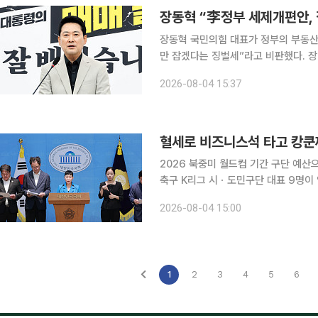
장동혁 “李정부 세제개편안, 
장동혁 국민의힘 대표가 정부의 부동산
만 잡겠다는 징벌세”라고 비판했다. 장 대표는 4일 국회에서 기자회견을 열고 “이재명 대통령은 장
기보유특별공제 등 세제 혜택을 받고 
2026-08-04 15:37
혈세로 비즈니스석 타고 캉쿤
2026 북중미 월드컵 기간 구단 예
축구 K리그 시ㆍ도민구단 대표 9명이 업무상 배임
를 검사하는 변호사 모임’은 4일 오
2026-08-04 15:00
1
2
3
4
5
6