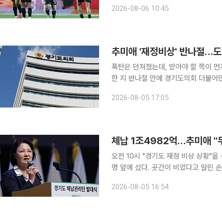
경험에 의미를 부여했다. 정 감독은 5일 서울월드컵경기장에서 열린 2026 쿠팡플레이 시리즈 1경
2026-08-06 10:45
기에서 맨시티에 1-3으로 패한 뒤 기
추미애 '재정비상' 반나절…도
폭탄은 던져졌는데, 받아야 할 쪽이 
한 지 반나절 만에 경기도의회 더불어
야가 고개를 끄덕였다. 다만 밀어붙이는 방식에는 둘 
2026-08-05 17:05
하면 도의회 양당은 이날 각각 입장문을
체납 1조4982억…추미애 "
오전 10시 "경기도 재정 비상 상황"을
명 앞에 섰다. 곳간이 비었다고 알린 
주문은 뜻밖이었다. "날카로운 공정이 아니라 포근한 공정." 
2026-08-05 16:54
는 이날 경기도청 다산홀에서 추 지사와