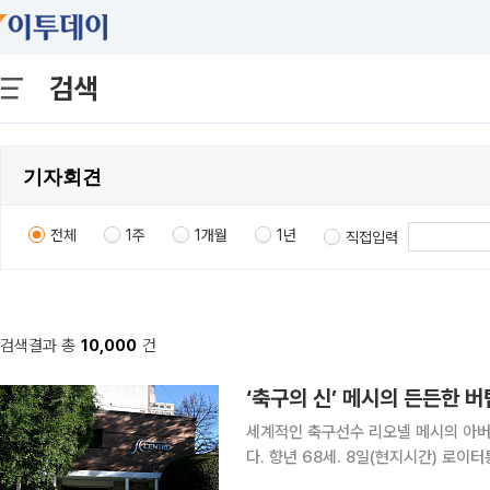
검색
전체
1주
1개월
1년
직접입력
검색결과 총
10,000
건
‘축구의 신’ 메시의 든든한 
세계적인 축구선수 리오넬 메시의 아버
다. 향년 68세. 8일(현지시간) 로이터통신에 따르면 메시 가족은 호르헤가 오랜 투병 끝에 전날 밤
아르헨티나 로사리오의 한 의료기관에서