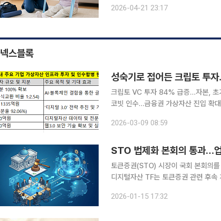
수 있어” 통합돌봄 서비스 중 ‘방문재활’을 둘러싸고 국회와 의료계간 입장차를 보이며 정면으로 맞
2026-04-21 23:17
서고 있다. 21일 국회 소통관에서 
넥스블록
성숙기로 접어든 크립토 투자
크립토 VC 투자 84% 급증…자본, 
코빗 인수…금융권 가상자산 진입 확대
화 가상자산 기업과 인프라에 주로 투자하는 글로벌 벤처캐피털(VC)들의 자본 흐름이 초기 스타트
2026-03-09 08:59
업 위주에서 검증된 비즈니스 모델을 
STO 법제화 본회의 통과…업
토큰증권(STO) 시장이 국회 본회의를
디지털자산 TF는 토큰증권 관련 후속 개정 법률안
STO 법제화와 관련해 자본시장과 금
2026-01-15 17:32
록에 관한 법률(전자증권법) 일부개정