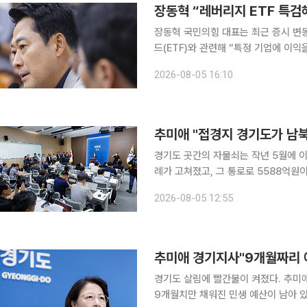
장동혁 “레버리지 ETF 특
장동혁 국민의힘 대표는 최근 증시 변
드(ETF)와 관련해 “특정 기업에 이
을 주장했다. 장 대표는 5일 국회에서 기자회견을 열고 “엄청난 대국민 피해극에 대해 반드시 특검
2026-08-05 16:10
을 통해서 실체를 밝혀야 한다”며 이같
추미애 "접경지 경기도가 남
경기도 곳간의 자물쇠는 작년 5월에 이
례가 고쳐졌고, 그 통로로 5588억
쌓아둔 남북협력기금도 있었다. 5일 이투데이 취재를 종합하면 추미애 경기도지사는 이날 광교 경
2026-08-05 12:55
기도청 브리핑룸 기자회견에서 "접경
경기도 살림에 빨간불이 켜졌다. 추미
9개월치만 채워진 민생 예산이 남아 있