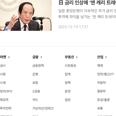
日 금리 인상에 ‘엔 캐리 트레
일본 중앙은행이 지속적인 추가 금리 
투자해 차익을 남기는 ‘엔 캐리 트레이드’가 위협받기 시작
리를 현재 0.5%에서 0.75% 정도로
2025-12-19 17:37
것”이라고 전했다. 우에다 가
마켓
금융
부동산
산업
공시
금융정책
시장동향
재계
시황
은행
업계
전자/통신/IT
시세
보험
정책
자동차
장외/IPO
2금융
분양
중화학
특징주
카드
일반
항공/물류
투자전략
가상자산/핀테크
유통