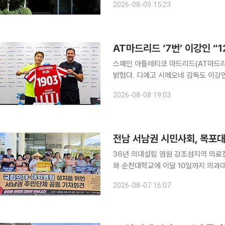
2026-08-09 15:23
자녀들인 로드리고, 마티아스, 마리아
AT마드리드 ‘7번’ 이강인 
스페인 아틀레티코 마드리드(AT마드리드
밝혔다. 디에고 시메오네 감독도 이강인
강인은 8일 서울 목동종합운동장에서 
2026-08-08 19:03
터 많이 봐온 구단이고 얼마나 좋은 팀
전남 서남권 시민사회, 목포대
36년 의대설립 염원 강조섬지역 의료접근성 개선 촉구 전남 서남
와 순천대학교에 이달 10일까지 의과대학과 
동문회와 목포시민주권행동 등 무안·
2026-08-07 16:07
사에서 공동 기자회견을 열고 "남은 기