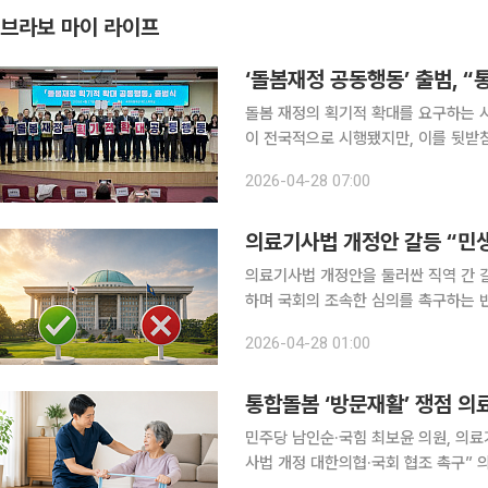
브라보 마이 라이프
‘돌봄재정 공동행동’ 출범, “
돌봄 재정의 획기적 확대를 요구하는 
이 전국적으로 시행됐지만, 이를 뒷받
‘돌봄재정 획기적 확대 공동행동’은 
2026-04-28 07:00
의료기사법 개정안 갈등 “민생 
의료기사법 개정안을 둘러싼 직역 간 
하며 국회의 조속한 심의를 촉구하는 반
타내고 있다. 전국보건의료산업노동조합은 27일 의료기사법 개정안의 국회 심의를 촉구하는 내용
2026-04-28 01:00
을 담은 성명을 발표
통합돌봄 ‘방문재활’ 쟁점 의료
민주당 남인순·국힘 최보윤 의원, 의료
사법 개정 대한의협·국회 협조 촉구” 