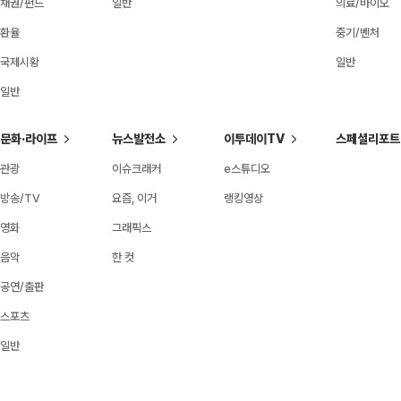
채권/펀드
일반
의료/바이오
환율
중기/벤처
국제시황
일반
일반
문화·라이프
뉴스발전소
이투데이TV
스페셜리포트
관광
이슈크래커
e스튜디오
방송/TV
요즘, 이거
랭킹영상
영화
그래픽스
음악
한 컷
공연/출판
스포츠
일반