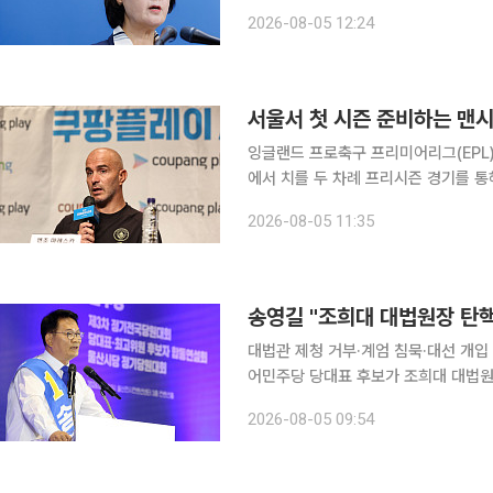
이면 돈줄이 끊긴다. 5일 이투데이 취재를 종합하면 추 지사는 이날 경기도청 브리핑룸 기자회견에
2026-08-05 12:24
서 "2026년 8월 5일 이 시간부로 '
서울서 첫 시즌 준비하는 맨시
잉글랜드 프로축구 프리미어리그(EPL)
에서 치를 두 차례 프리시즌 경기를 
뜻을 밝혔다. 마레스카 감독은 선수단과 함께 4일 저녁 서울에 도착한 뒤 서울 종로구 포시즌스호텔
2026-08-05 11:35
에서 열린 기
송영길 "조희대 대법원장 탄
대법관 제청 거부·계엄 침묵·대선 개입 지목
어민주당 당대표 후보가 조희대 대법원장에 대
오전 서울 여의도 국회 소통관에서 기
2026-08-05 09:54
탄핵을 추진하겠다”고 말했다. 그러면