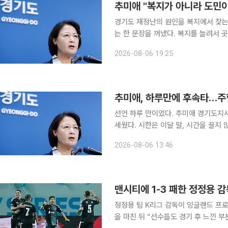
추미애 "복지가 아니라 도민
경기도 재정난의 원인을 복지에서 찾는
는 한 문장을 꺼냈다. 복지를 늘려서 
이다. 6일 이투데이 취재를 종합하면 추 지사는 자신의 페이스북에 "정치권에서는 경기도의 재정난
2026-08-06 19:25
이 과도한 복지정책 때문이라고 말한다"
추미애, 하루만에 후속타…주형
선언 하루 만이었다. 추미애 경기도지
세웠다. 시한은 이달 말, 시간을 끌지 않겠다는 신호다. 6일 이투데이
날 주형철 경기도 경제부지사를 중심으로
2026-08-06 13:46
체계를 구축하라고 지시했다. 취임한 
맨시티에 1-3 패한 정정용 감
정정용 팀 K리그 감독이 잉글랜드 프로
을 마친 뒤 “선수들도 경기 후 느낀 