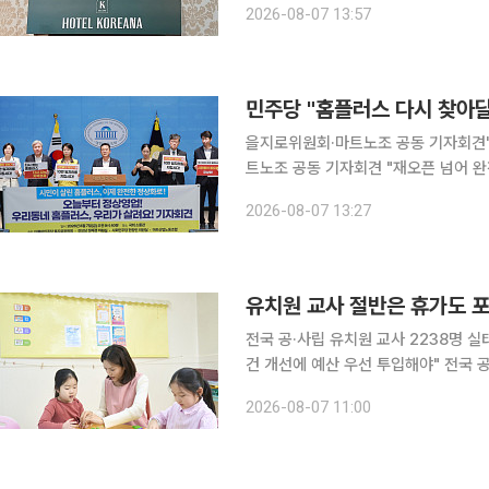
2026-08-07 13:57
대한 의혹을 제기한 경위에 대해 “한미
민주당 "홈플러스 다시 찾아
을지로위원회·마트노조 공동 기자회견"재오픈 
트노조 공동 기자회견 "재오픈 넘어 완전한 정상화까지
재개를 계기로 국민들에게 매장 이용을
2026-08-07 13:27
유치원 교사 절반은 휴가도 
전국 공·사립 유치원 교사 2238명 
건 개선에 예산 우선 투입해야" 전국 공·사립 유치원 교사 2명 중 1명은 최근 1년간 보건휴가나 가족
돌봄휴가를 단 한 번도 사용하지 못했고
2026-08-07 11:00
지 못한 것으로 나타났