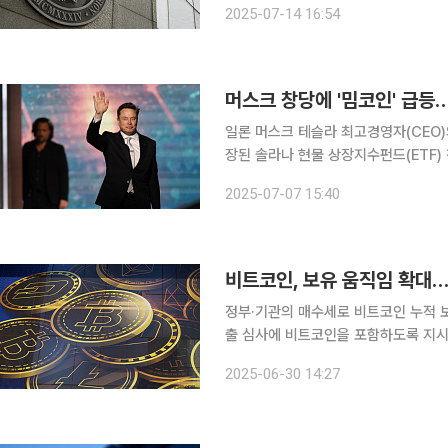
2025-07-14 16:54
케일이 포트폴리오 검토 목록에 신규 
일론 머스크 테슬라 최고경영자(CEO)
장된 솔라나 현물 상장지수펀드(ETF
술 위에서 토큰화된 주식과 ETF를 
2025-07-07 15:40
정부·기관의 매수세로 비트코인 누적 
출 심사에 비트코인을 포함하도록 지시
다는 제안을 내놨다는 소식과 인도 집
2025-06-30 14:27
로벌 코인마켓