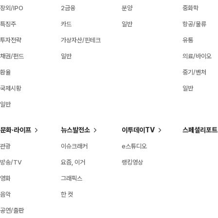
장외/IPO
2금융
분양
중화학
특징주
카드
일반
항공/물류
투자전략
가상자산/핀테크
유통
채권/펀드
일반
의료/바이오
환율
중기/벤처
국제시황
일반
일반
문화·라이프
뉴스발전소
이투데이TV
스페셜리포트
관광
이슈크래커
e스튜디오
방송/TV
요즘, 이거
랭킹영상
영화
그래픽스
음악
한 컷
공연/출판