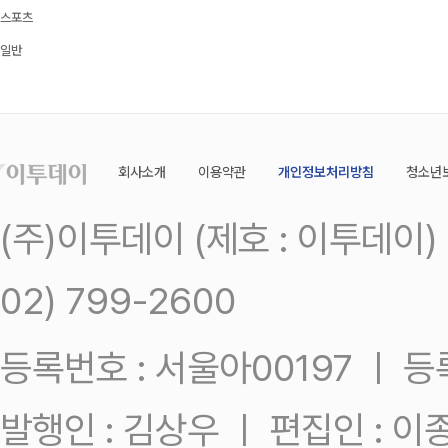
스포츠
일반
회사소개
이용약관
개인정보처리방침
청소년
(주)이투데이 (제호 : 이투데이
02) 799-2600
등록번호 : 서울아00197 ㅣ 등록일
발행인 : 김상우 ㅣ 편집인 : 