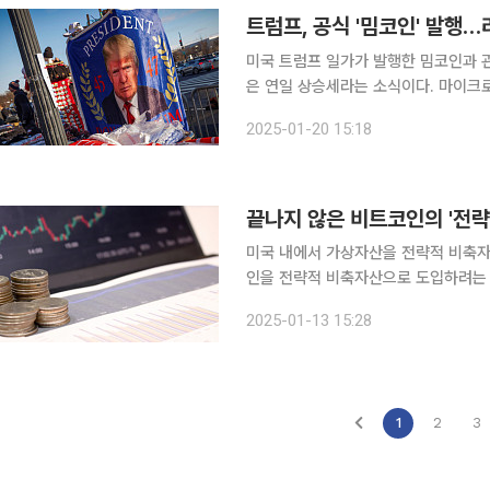
트럼프, 공식 '밈코인' 발행
미국 트럼프 일가가 발행한 밈코인과 
은 연일 상승세라는 소식이다. 마이크
세일러는 11주 연속으로 비트코인을 사
2025-01-20 15:18
미카(MiCA)법에 따라 다수의 가상자
끝나지 않은 비트코인의 '전략
미국 내에서 가상자산을 전략적 비축자
인을 전략적 비축자산으로 도입하려는
코인 보유와 관련해 관심이 있다는 소
2025-01-13 15:28
트코인 법정화폐 채택 후 엘살바도르의
1
2
3