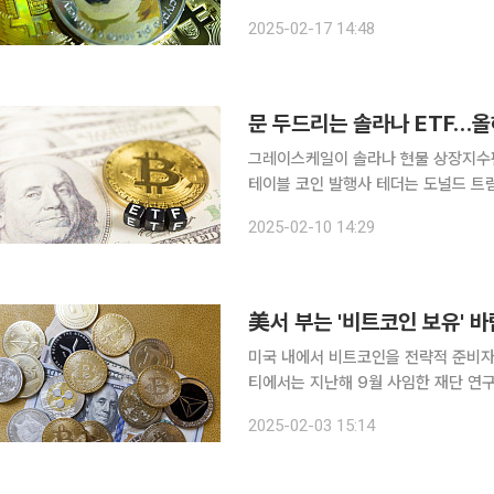
련 제정에 협의 중이며 바이낸스 설립
2025-02-17 14:48
코인마켓에서 전해졌다.
문 두드리는 솔라나 ETF…올
그레이스케일이 솔라나 현물 상장지수펀
테이블 코인 발행사 테더는 도널드 트
을 적극적으로 추진한다는 계획이다. 
2025-02-10 14:29
했으며 올해 1월 채굴업체 중 유일하
미국 내에서 비트코인을 전략적 준비자
티에서는 지난해 9월 사임한 재단 연구
머스크 테슬라 최고경영자(CEO)의 
2025-02-03 15:14
크립토닷컴이 유럽에서 제정된 미카(Mi