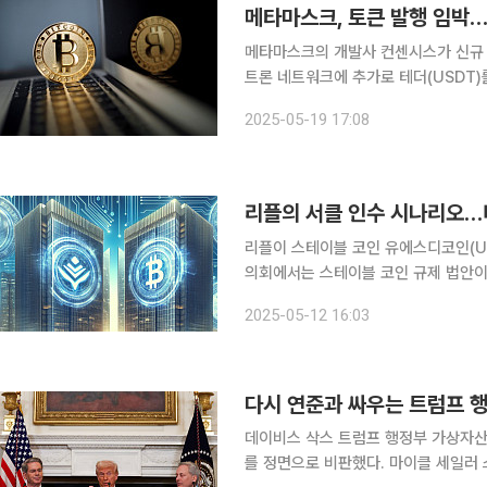
메타마스크의 개발사 컨센시스가 신규 
트론 네트워크에 추가로 테더(USDT
며 글로벌 자산운용사 반에크가 최초로
2025-05-19 17:08
에서 전해졌다. 메타마스크, 
리플이 스테이블 코인 유에스디코인(U
의회에서는 스테이블 코인 규제 법안이
비트코인 비축 법안이 통과됐다. 이더
2025-05-12 16:03
세일러 스트래티지 설립자가 비트코인
데이비스 삭스 트럼프 행정부 가상자산 
를 정면으로 비판했다. 마이클 세일러