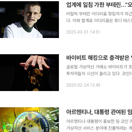
비탈릭 부테린 이더리움 창립자가 최근
다. 이와 별개로 이더리움은 후디 테스
이다. 미국 증권거래위원회(SEC)와 
2025-03-31 14:51
가 운영하는 월드 리버티 파이낸셜이 
바이비트 해킹으로 충격받은 
글로벌 가상자산 거래소 바이비트가 초
투자자들의 시선이 쏠리고 있다. 코인데스크는 23일(이하 현지시간) "전날 바이비트에서 해킹 공격
이 발생해 15억 달러(약 2조1577억 원)
2025-02-24 13:49
해킹 그룹 라자루스로 추정되는 해커
아르헨티나, 대통령 관여된 밈
아르헨티나 대통령이 홍보한 밈 코인 
가상자산 서비스 분야에 진출하려는 계