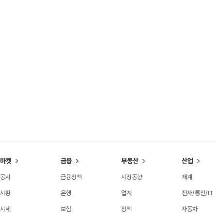
마켓
금융
부동산
산업
공시
금융정책
시장동향
재계
시황
은행
업계
전자/통신/IT
시세
보험
정책
자동차