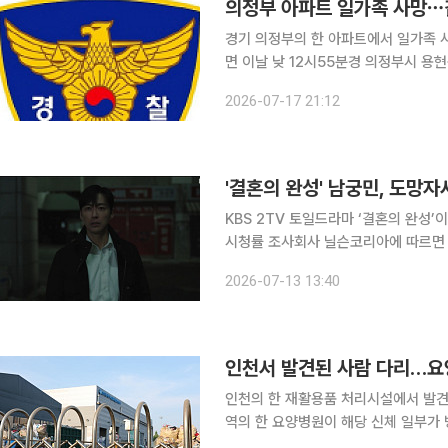
의정부 아파트 일가족 사망⋯같
경기 의정부의 한 아파트에서 일가족 사망 사건이 발생했다. 
면 이날 낮 12시55분경 의정부시 용
됐다. 신고를 받고 출동한 119구급대가 부부를 인근 병원으로 이송했으나 모두 사망 판정을 받았다.
2026-07-17 21:12
이후 경찰은 숨진 부부의 신원을 파악
'결혼의 완성' 남궁민, 도망
KBS 2TV 토일드라마 ‘결혼의 완성’이
시청률 조사회사 닐슨코리아에 따르면 전
최고 시청률 8.5%를 기록했다. 3회보
2026-07-13 13:40
에 올랐다. 이날 방송에서는 강태주
인천서 발견된 사람 다리…요양
인천의 한 재활용품 처리시설에서 발견
역의 한 요양병원이 해당 신체 일부가
것으로 확인됐다. 18일 연합뉴스에 따르면 인천의 한 요양병원 관계자는 이날 경찰 조사에서 "10일