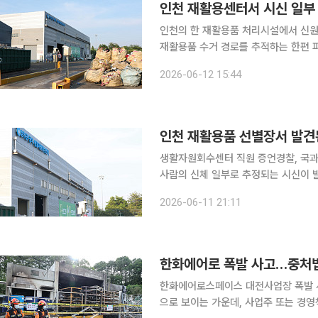
인천 재활용센터서 시신 일부
인천의 한 재활용품 처리시설에서 신원
재활용품 수거 경로를 추적하는 한편 
작업을 벌이고 있다. 12일 경찰과 교육계 등에 따르면 인천경찰청은 10일 오후 2시 28분께 인천 연
2026-06-12 15:44
수구 송도동 남부권광역생활자원회수센
인천 재활용품 선별장서 발견
생활자원회수센터 직원 증언경찰, 국과수 부검·유전자 감
사람의 신체 일부로 추정되는 시신이 
였다고 증언했다. 11일 경찰 등에 따르면 전날 오후 1시 50분께 인천 연수구 송도동 생활자원회수센
2026-06-11 21:11
터에서 재활용품 선별 작업 중 사람의
한화에어로 폭발 사고…중처법
한화에어로스페이스 대전사업장 폭발 
으로 보이는 가운데, 사업주 또는 경