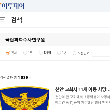
검색
전체
1주
1개월
1년
직접입력
검색결과 총
1,639
건
천안 교회서 11세 아동 사망
천안의 한 교회에서 초등학생이 사망하는 사건이
따르면 A(11)군이 거주했던 충남 천
두고 조사를 진행 중이다. 앞서 지난 5일 오후 8시 49분경 해당 교회에서는 고열과 의식 저하 증세