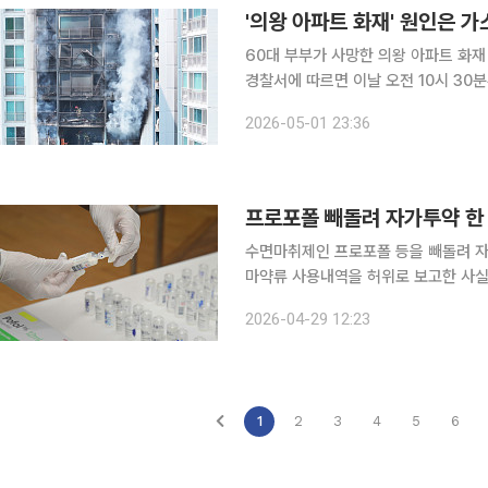
'의왕 아파트 화재' 원인은 가
60대 부부가 사망한 의왕 아파트 화재 사건의
경찰서에 따르면 이날 오전 10시 30
다. 이날 감식에는 의왕경찰서를 비롯해 경기남부경찰청 과학수사대, 국립과학수사연구원, 경기도
2026-05-01 23:36
소방재난본부 등
프로포폴 빼돌려 자가투약 한
수면마취제인 프로포폴 등을 빼돌려 
마약류 사용내역을 허위로 보고한 사실이 적발됐다. 식품의약품안전처는 
품의약품안전청에서 브리핑을 열고 서울
2026-04-29 12:23
투약한 간호조무사 A씨와 마약류통합관
1
2
3
4
5
6