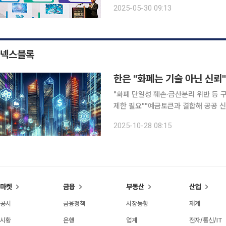
성전략’을 발표한 데 이어, 5월에는 
2025-05-30 09:13
했다. 지난 29일 서울 코엑스에서 열린 
넥스블록
한은 "화폐는 기술 아닌 신뢰"
"화폐 단일성 훼손·금산분리 위반 등 
제한 필요""예금토큰과 결합해 공공 신
도 설계 강조" 한국은행이 원화 스테이블코인의 도입 방향으로 ‘은행 중심 발행’과 ‘예금토큰 병
2025-10-28 08:15
행’을 제시했다. 블록체인 기
마켓
금융
부동산
산업
공시
금융정책
시장동향
재계
시황
은행
업계
전자/통신/IT