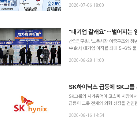
르면 이날 증시에서 SK하이닉스는 전 
2026-07-06 18:00
다. 직전 거래일 -6%대에서 10% 넘
"대기업 갈래요"⋯벌어지는 
산업연구원, '노동시장 이중구조와 청년
中企서 대기업 이직률 최대 5~6% 불
직접 지원 늘려야" 국내 대기업과 중소기업 간의 임금 격차가 크게 벌어지면서 청년들이 양질의 첫
2026-06-28 11:00
일자리를 구하기 위해 노동시장 진입을
SK하이닉스 급등에 SK그룹 
SK그룹의 시가총액이 코스피 시장에서
급등이 그룹 전체의 외형 성장을 견인한 결과다. 16일 한국거래소에 따르면 이날
재 SK그룹 상장사 19곳의 시가총액 
2026-06-16 14:54
가와 