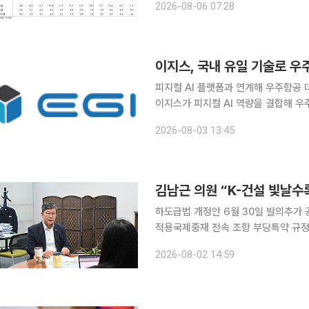
2026-08-06 07:28
기 대비 각각 2%, 10% 증가한 수준
피지컬 AI 플랫폼과 연계해 우주항공 데이터 생태계 구축 글로벌 
이지스가 피지컬 AI 역량을 결합해 우
트윈 데이터로 신속하게 전환·가공하는
2026-08-03 13:45
항공 
김남근 의원 “K-건설 빛날수
하도급법 개정안 6월 30일 발의추가 
적용국제중재 전속 조항 부당특약 규정 “국내 건설사들의 해외 진출이 확대되는 과정에서 중소 
급업체들이 추가 공사비를 받지 못하거
2026-08-02 14:59
에서도 공정한 거래 질서가 작동할 수