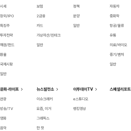
시세
보험
정책
자동차
장외/IPO
2금융
분양
중화학
특징주
카드
일반
항공/물류
투자전략
가상자산/핀테크
유통
채권/펀드
일반
의료/바이오
환율
중기/벤처
국제시황
일반
일반
문화·라이프
뉴스발전소
이투데이TV
스페셜리포트
관광
이슈크래커
e스튜디오
방송/TV
요즘, 이거
랭킹영상
영화
그래픽스
음악
한 컷