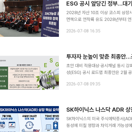
2028년 자산 10조 이상 코스피 상
면책으로 연착륙 유도 2028년부터 연결자산총액 10조원 이상 코스피 상장사를 시작으로 지속가능
성(ESG) 공시가 의무화된다. 당초 
2026-07-08 16:35
초안보다 대상과 속도가 모두 확대됐다
초안 대비 적용대상·공시채널 동시 강화국
성(ESG) 공시 로드맵 최종안은 2월
것이 특징이다. 공시 대상을 넓히고 공
2026-07-08 09:35
SK하이닉스 나스닥 ADR 상
SK하이닉스의 미국 주식예탁증서(AD
동성에 미칠 영향과 차익거래 가능성에 금융투자업