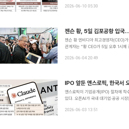
서 존재감을 키우고 있다. 기존 패션 
2026-06-10 05:30
킨케어 뿐만 아니라 색조·향수까지 뷰
젠슨 황, 5일 김포공항 입국
젠슨 황 엔비디아 최고경영자(CEO)가 5일 오후 한국을
관계자는 “황 CEO가 5일 오후 1시께
직후 공항 터미널 밖에서 간단한 소감도 전할 것으로 알려졌다.
2026-06-04 20:49
말 이후 약 7개월 만이다. 입국
IPO 앞둔 앤스로픽, 한국서 
앤스로픽이 기업공개(IPO) 절차에 
있다. 오픈AI가 국내 대기업·공공 시
선임하고 한국 사무소를 조만간 연다.
2026-06-03 13:51
린다. 3일 정보통신기술(ICT) 업