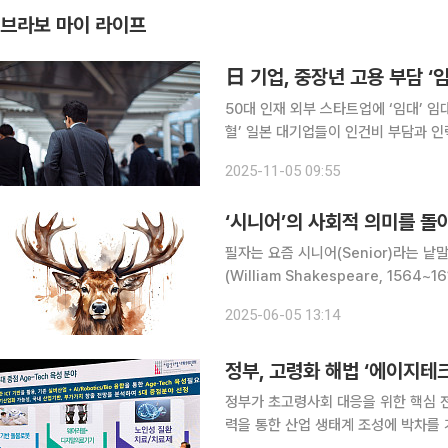
브라보 마이 라이프
日 기업, 중장년 고용 부담 ‘
50대 인재 외부 스타트업에 ‘임대’ 임대
혈’ 일본 대기업들이 인건비 부담과 인력 적체라는 두 가지 숙제를 풀기 위해 ‘임대 제도’라는 새로운
해법을 찾고 있다. 사실 임대라는 제
2025-11-05 09:55
기대되는 선수를 다른 팀에 잠시 맡겼다
‘시니어’의 사회적 의미를 돌
필자는 요즘 시니어(Senior)라는 낱말의 무게감을
(William Shakespeare, 156
of Julius Caesar)’에 카이사르
2025-06-05 13:14
로마의 정치가 카
정부, 고령화 해법 ‘에이지테크
정부가 초고령사회 대응을 위한 핵심 전
력을 통한 산업 생태계 조성에 박차를 가