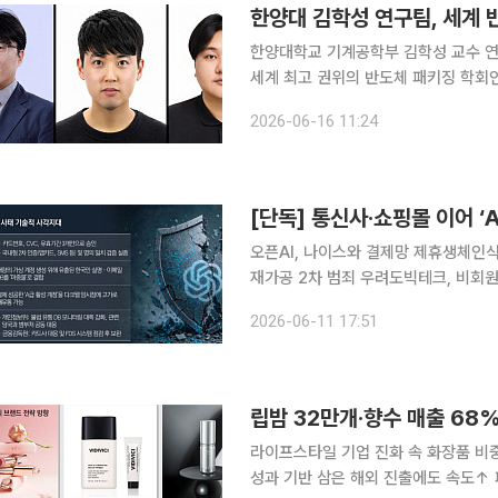
한양대 김학성 연구팀, 세계 반
한양대학교 기계공학부 김학성 교수 
세계 최고 권위의 반도체 패키징 학회인 ECTC
연구팀이 지난달 26일부터 30일까지
2026-06-16 11:24
(ECTC) 2026’에서 우수 학생상 2
오픈AI, 나이스와 결제망 제휴생체인
재가공 2차 범죄 우려도빅테크, 비회원 즉각 구제 필요 그동안 국내
출 및 명의 도용 피해는 주로 대형 통
2026-06-11 17:51
식으로 이뤄졌다. 그러나 기술의 급격한
립밤 32만개·향수 매출 68%
라이프스타일 기업 진화 속 화장품 비
성과 기반 삼은 해외 진출에도 속도↑ 패션업계가 품고 있는 화장품 자체 브랜드(PB)가 뷰티 시장에