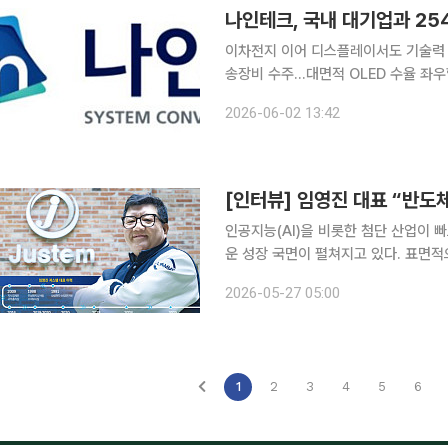
이차전지 이어 디스플레이서도 기술력
송장비 수주…대면적 OLED 수율 좌우할 핵심 기술 토탈 에너지 솔루션 
업의 8.6세대 잉크젯 OLED 라인용 
2026-06-02 13:42
선정되며 약 254억원 규모의 디스플
인공지능(AI)을 비롯한 첨단 산업이
운 성장 국면이 펼쳐지고 있다. 표면적
부품·장비(소부장) 기업들의 기술력이 
2026-05-27 05:00
에서 소부장은 기술 한계를 돌파하는 
1
2
3
4
5
6