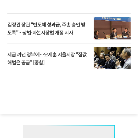
김정관 장관 “반도체 성과급, 주총 승인 받
도록”…상법·자본시장법 개정 시사
세금 꺼낸 정부에…오세훈 서울시장 “집값
해법은 공급” [종합]