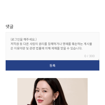
댓글
0 / 300