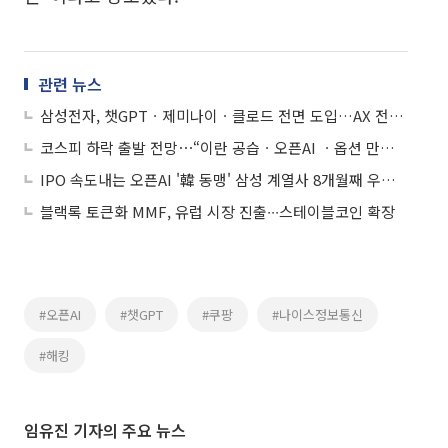
관련 뉴스
삼성전자, 챗GPTㆍ제미나이ㆍ클로드 전면 도입…AX 전환 본격화
코스피 하락 출발 전망⋯“이란 공습ㆍ오픈AI ㆍ옵션 만기일 불확실성↑”
IPO 속도내는 오픈AI '韓 동맹' 삼성 계열사 8개월째 우상향
블랙록 토큰화 MMF, 유럽 시장 진출∙∙∙스테이블코인 확장
#오픈AI
#챗GPT
#쿠팡
#나이스정보통신
#해킹
임유진 기자의 주요 뉴스