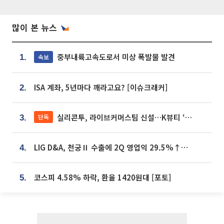
많이 본 뉴스
중부내륙고속도로서 미상 폭발물 발견
속보
1.
ISA 계좌, 5년마다 깨라고요? [이슈크래커]
2.
실리콘투, 라이브커머스팀 신설…K뷰티 ‘글로벌 판매망’ 확대[K뷰티 라방戰]
단독
3.
LIG D&A, 천궁Ⅱ 수출에 2Q 영업익 29.5%↑…수주잔고 24.6조 [종합]
4.
코스피 4.58% 하락, 환율 1420원대 [포토]
5.