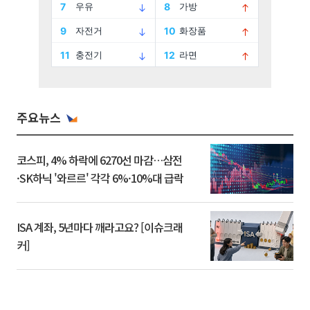
주요뉴스
코스피, 4% 하락에 6270선 마감…삼전
·SK하닉 '와르르' 각각 6%·10%대 급락
ISA 계좌, 5년마다 깨라고요? [이슈크래
커]