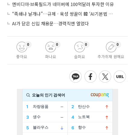
엔비디아·브룩필드가 네이버에 100억달러 투자한 이유
“족쇄냐 날개냐”…규제ㆍ육성 쌍끌이 韓 ‘AI기본법 개정안’ 오늘 시행
AI가 닫은 신입 채용문…경력직엔 열었다
0
0
0
0
좋아요
화나요
슬퍼요
추가취재 원해요