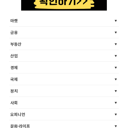
마켓
금융
부동산
산업
경제
국제
정치
사회
오피니언
문화·라이프