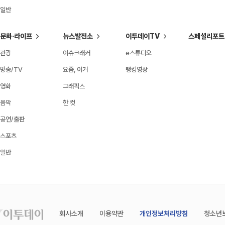
일반
문화·라이프
뉴스발전소
이투데이TV
스페셜리포트
관광
이슈크래커
e스튜디오
방송/TV
요즘, 이거
랭킹영상
영화
그래픽스
음악
한 컷
공연/출판
스포츠
일반
회사소개
이용약관
개인정보처리방침
청소년