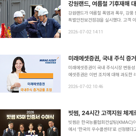
강원랜드가 여름철 폭염과 폭우, 강풍
특별안전보건점검을 실시했다. 고객 이
고 선제적인 예방 활동을 강화한다는 방침이다. 강원랜드는 기후재해로 인한 안
2026-07-02 14:11
보호를 위해 리조트 내 중대위험 발생
미래에셋증권, 국내 주식 증
미래에셋증권이 국내 주식시장 변동성 확대
에셋증권은 이번 조치에 대해 과도한 
경을 조성하기 위한 것이라고 설명했다. 최근 국내 증시가 높은 변동성을 보이면서 위탁매매 
2026-07-02 10:46
이 급증했다. 지난해 1월부터 올해 3
빗썸, 24시간 고객지원 체계
빗썸은 한국능률협회컨설팅(KMAC)이 
에서 ‘한국의 우수콜센터’로 선정됐다고 