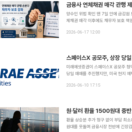
금융사 연체채권 매각 관행 
양수인 위법 확인 땐 7일 안에 금감원 보고
체채권 매각 이후에도 채무자 보호 책
인의 불법 추심 여부를 점검하고 문제가 확인되
2026-06-17 12:00
내용을 담은 '채권추심 및 대출채권 매
스페이스X 공모주, 상장 당일
미래에셋증권이 스페이스X 공모주 청약
당일 매매를 추진했지만, 미국 현지 
방침이 정해지면서 실제 매매 시점이 상장 이후 
2026-06-10 17:15
에 따르면 미래에셋증권은 이날 스페이
원·달러 환율 1500원대 중
환율 상승분 추가 청구 없이 부담 최소화소비자 관
원대를 웃돌며 금융시장 전반에 긴장감