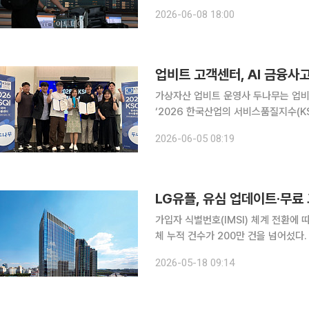
을 최소화하는 데 주력하고 있다. 8일 금융시장에서는 원·달러 환율이 장중 1550원선을 넘나드는
2026-06-08 18:00
등 높은 변동성을 보였다. 환율 급등에
업비트 고객센터, AI 금융사
가상자산 업비트 운영사 두나무는 업
‘2026 한국산업의 서비스품질지수(KS
일 밝혔다. 인증서 수여식은 2일 서울
2026-06-05 08:19
관
가입자 식별번호(IMSI) 체계 전환에 
체 누적 건수가 200만 건을 넘어섰다
이트·무료 교체가 가능하도록 채널을 확대했다. 18일 LG유플러스에 따르면 4월 
2026-05-18 09:14
일까지 유심 업데이트는 75만461건, 