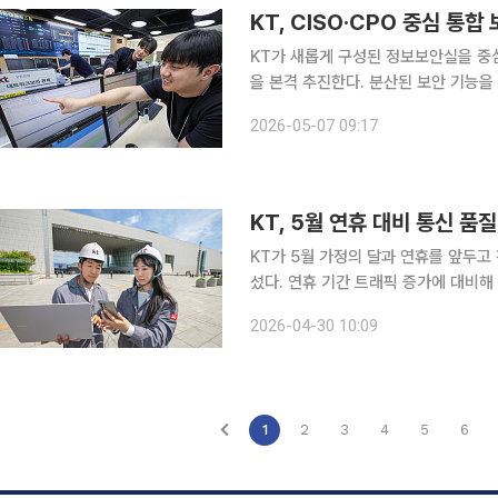
KT가 새롭게 구성된 정보보안실을 중
을 본격 추진한다. 분산된 보안 기능을
시 예방 및 선제 대응이 가능한 실행형 보안 체계를 
2026-05-07 09:17
안 기능을 ‘정보보안실’로 통합하고, 
KT, 5월 연휴 대비 통신 품
KT가 5월 가정의 달과 연휴를 앞두고
섰다. 연휴 기간 트래픽 증가에 대비해
태도 살핀다. 30일 KT는 국립중앙박물관을 비롯해 유원지, 공원, 휴양림 등 연휴 중 방문객 증가가
2026-04-30 10:09
예상되는 약 500여 곳을 대상으로 통
1
2
3
4
5
6