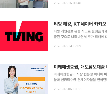
2026-07-16 09:40
밝혔다. 백서에는 AI 보안관제, 개인정
티빙 해킹, KT·네이버·카카
티빙 개인정보 유출 사고로 플랫폼과 
출된 것으로 나타나면서 추가 피해에 대한 경고등이 켜졌다. 
회 소속 더불어민주당 이정헌 의원실
2026-07-14 17:09
자료에 따르면 티빙과 제휴한 플랫폼과
미래에셋증권, 매도담보대출·
미래에셋증권이 시장 변동성 확대에 따
율과 현금미수금 연체이자율을 인하한다. 미래에셋증권은 매도담보대출 이자율을 기존 연 9
서 연 7.95%로 1.05%포인트 낮춘
2026-07-06 10:55
7.9