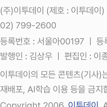
(주)이투데이 (제호 : 이투데이
02) 799-2600
등록번호 : 서울아00197 ㅣ 등록일
발행인 : 김상우 ㅣ 편집인 : 
이투데이의 모든 콘텐츠(기사)는
재배포, AI학습 이용 등을 금지
Copyright 2006.
이투데이
.