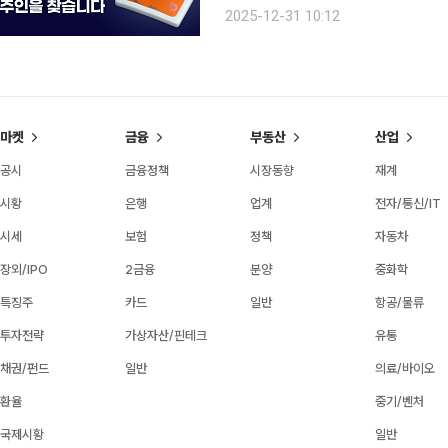
가상자산을 말한다. 빗썸은 3년 연속 휴면 자산 찾
2025-12-31 10:12
선으로 실현하며 고객이 보유 자산의 
마켓
금융
부동산
산업
공시
금융정책
시장동향
재계
시황
은행
업계
전자/통신/IT
시세
보험
정책
자동차
장외/IPO
2금융
분양
중화학
특징주
카드
일반
항공/물류
투자전략
가상자산/핀테크
유통
채권/펀드
일반
의료/바이오
환율
중기/벤처
국제시황
일반