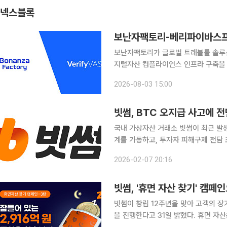
넥스블록
보난자팩토리-베리파이바스프,
보난자팩토리가 글로벌 트래블룰 솔루션 
지털자산 컴플라이언스 인프라 구축을 위한 파
스테이블코인과 토큰증권 등 디지털자
2026-08-03 15:00
금세탁방지(AML), 고객확인 및 트래
빗썸, BTC 오지급 사고에 
국내 가상자산 거래소 빗썸이 최근 발생
계를 가동하고, 투자자 피해구제 전담 
했다. 빗썸은 경영진 주도로 전 사업부문이 참여하는 위기관리 체계를 즉시 가동하고, 사고 수습과
2026-02-07 20:16
함께 고객 자산 보호 및 거래 안정성 
빗썸, '휴면 자산 찾기' 캠페
빗썸이 창립 12주년을 맞아 고객의 장
을 진행한다고 31일 밝혔다. 휴면 자산은 최근 1년 이상 접속 및 거래 이력이 없는 계정에 남아 있는