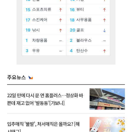
주요뉴스
22일 만에 다시 문 연 홈플러스…정상화 바
쁜데 재고 없어 ‘발동동’[가보니]
입추매직 '불발', 처서매직은 올까요? [해
시태그]