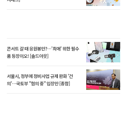
콘서트 갈 때 응원봉만?⋯'최애' 위한 필수
품 등장이오! [솔드아웃]
서울시, 정부에 정비사업 규제 완화 '건
의'⋯국토부 "협의 중" 입장만 [종합]