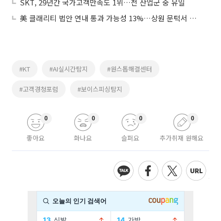
SKT, 29년간 국가고객만족도 1위…전 산업군 중 유일
美 클래리티 법안 연내 통과 가능성 13%…상원 문턱서 제동
#KT
#AI실시간탐지
#원스톱해결센터
#고객경청포럼
#보이스피싱탐지
0
0
0
0
좋아요
화나요
슬퍼요
추가취재 원해요