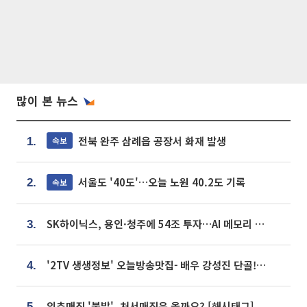
많이 본 뉴스
전북 완주 삼례읍 공장서 화재 발생
속보
1.
서울도 '40도'…오늘 노원 40.2도 기록
속보
2.
SK하이닉스, 용인·청주에 54조 투자…AI 메모리 생산기지 키운다
3.
'2TV 생생정보' 오늘방송맛집- 배우 강성진 단골! 쌀국수ㆍ푸팟퐁 커리 맛집 '블○○○'
4.
입추매직 '불발', 처서매직은 올까요? [해시태그]
5.