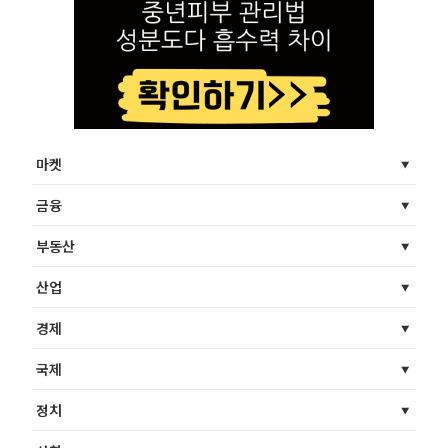
마켓
금융
부동산
산업
경제
국제
정치