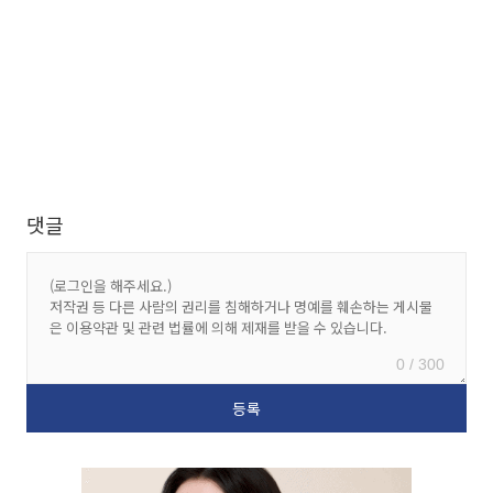
댓글
0 / 300