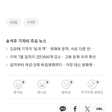
#환율
#여행
송석주 기자의 주요 뉴스
김유태 기자의 '밤과 책'…영화와 문학, 서로 다른 언어를 읽다
미국 7월 일자리 2만3000개 감소…고용 둔화 우려 확산
음악부터 여성·건축·독립영화까지…극장 대신 영화제로 즐기는 스크린 여행
0
0
0
0
좋아요
화나요
슬퍼요
추가취재 원해요