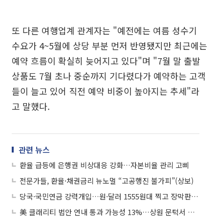
또 다른 여행업계 관계자는 "예전에는 여름 성수기
수요가 4~5월에 상당 부분 먼저 반영됐지만 최근에는
예약 흐름이 확실히 늦어지고 있다"며 "7월 말 출발
상품도 7월 초나 중순까지 기다렸다가 예약하는 고객
들이 늘고 있어 직전 예약 비중이 높아지는 추세"라
고 말했다.
관련 뉴스
환율 급등에 은행권 비상대응 강화…자본비율 관리 고삐
전문가들, 환율·채권금리 뉴노멀 “고공행진 불가피”(상보)
당국·국민연금 강력개입…원·달러 1555원대 찍고 장막판 하락
美 클래리티 법안 연내 통과 가능성 13%…상원 문턱서 제동