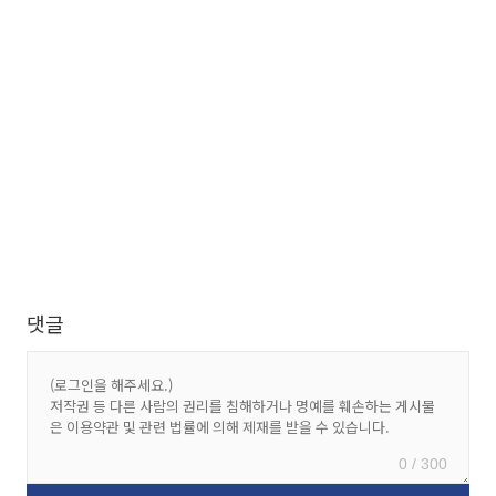
댓글
0 / 300