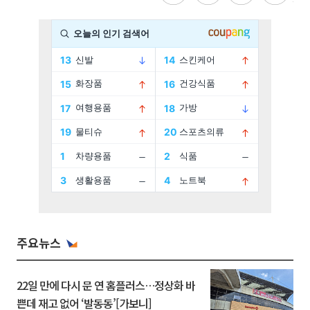
주요뉴스
22일 만에 다시 문 연 홈플러스…정상화 바
쁜데 재고 없어 ‘발동동’[가보니]