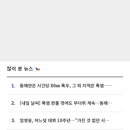
많이 본 뉴스
동해안은 시간당 80㎜ 폭우, 그 외 지역은 폭염…‘극과 극 날씨’
1.
[내일 날씨] 폭염 한풀 꺾여도 무더위 계속⋯동해안 이틀 연속 비
2.
임영웅, 어느덧 데뷔 10주년⋯"가진 것 없던 시절, 내 앞엔 20명의 팬뿐"
3.