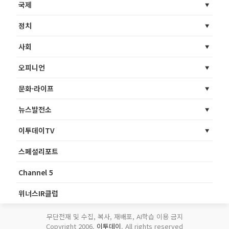
국제
정치
사회
오피니언
문화·라이프
뉴스발전소
이투데이TV
스페셜리포트
Channel 5
위너스IR클럽
무단전재 및 수집, 복사, 재배포, AI학습 이용 금지
Copyright 2006.
이투데이
. All rights reserved