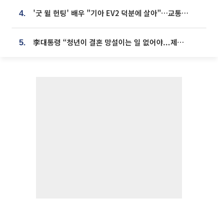
'굿 윌 헌팅' 배우 "기아 EV2 덕분에 살아"…교통사고 후 안전성 극찬
4.
李대통령 “청년이 결혼 망설이는 일 없어야...제도상 불이익 조사”
5.