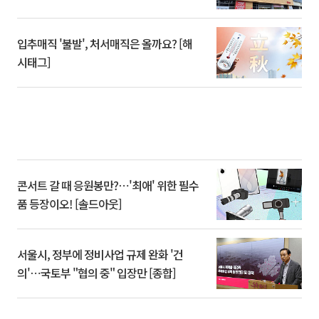
입추매직 '불발', 처서매직은 올까요? [해
시태그]
콘서트 갈 때 응원봉만?⋯'최애' 위한 필수
품 등장이오! [솔드아웃]
서울시, 정부에 정비사업 규제 완화 '건
의'⋯국토부 "협의 중" 입장만 [종합]