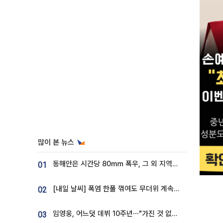
많이 본 뉴스
동해안은 시간당 80㎜ 폭우, 그 외 지역은 폭염…‘극과 극 날씨’
01
[내일 날씨] 폭염 한풀 꺾여도 무더위 계속⋯동해안 이틀 연속 비
02
임영웅, 어느덧 데뷔 10주년⋯"가진 것 없던 시절, 내 앞엔 20명의 팬뿐"
03