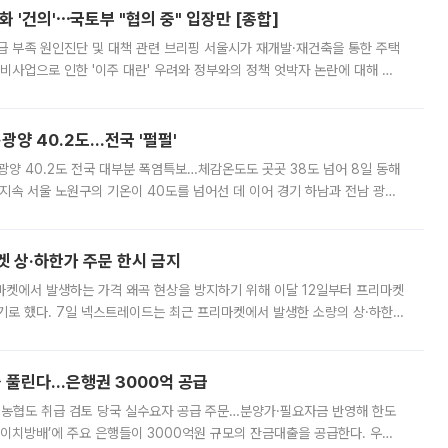
 '건의'⋯국토부 "협의 중" 입장만 [종합]
급 부족 원인진단 및 대책 관련 브리핑 서울시가 재개발·재건축을 통한 주택
비사업으로 인한 '이주 대란' 우려와 정부와의 정책 엇박자 논란에 대해 정
실장은 2031년까지 31만 가구 착공 목표에 차질이 없다는 입장이나,
·광양 40.2도…전국 '펄펄'
·광양 40.2도 전국 대부분 폭염특보…체감온도도 곳곳 38도 넘어 8일 동해
지속 서울 노원구의 기온이 40도를 넘어선 데 이어 경기 하남과 전남 광양
. 전국 대부분 지역에 폭염특보가 내려진 가운데 곳곳에서 39~40도 안팎
켓 상·하한가 주문 한시 금지
마켓에서 발생하는 가격 왜곡 현상을 방지하기 위해 이달 12일부터 프리마켓
기로 했다. 7일 넥스트레이드는 최근 프리마켓에서 발생한 소량의 상·하한
, 주문 오류로 인한 가격 급등락을 최소화하기 위한 비상 대응방안을 발표
 풀린다…은행권 3000억 공급
리·농협도 취급 검토 당국 실수요자 공급 주문…분양가·필요자금 반영해 한도
에이치방배’에 주요 은행들이 3000억원 규모의 잔금대출을 공급한다. 우리