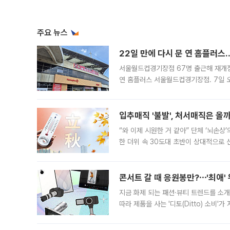
주요 뉴스
22일 만에 다시 문 연 홈플러스
서울월드컵경기장점 67명 출근해 재개점 
연 홈플러스 서울월드컵경기장점. 7일 
우유, 과일 같은 신선식품이 차근차근 자
입추매직 '불발', 처서매직은 올
“와 이제 시원한 거 같아” 단체 ‘뇌손상
한 더위 속 30도대 초반이 상대적으로
지역에 있었습니다. 7월 말에는 서풍과
콘서트 갈 때 응원봉만?⋯'최애'
지금 화제 되는 패션·뷰티 트렌드를 소개
따라 제품을 사는 '디토(Ditto) 소비
어디일까요? 아이돌 콘서트 시작을 기다