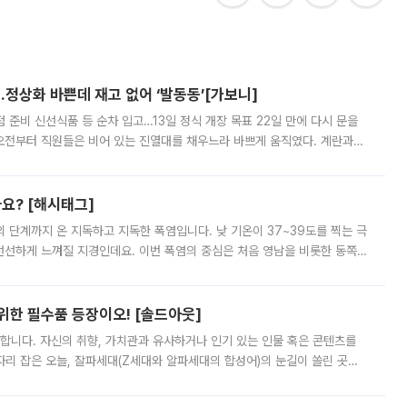
…정상화 바쁜데 재고 없어 ‘발동동’[가보니]
준비 신선식품 등 순차 입고…13일 정식 개장 목표 22일 만에 다시 문을
오전부터 직원들은 비어 있는 진열대를 채우느라 바쁘게 움직였다. 계란과
리를 잡기 시작했지만, 매장 곳곳엔 여전히 텅 빈 매대가 먼저 눈에 들어왔
까요? [해시태그]
’의 단계까지 온 지독하고 지독한 폭염입니다. 낮 기온이 37~39도를 찍는 극
 선선하게 느껴질 지경인데요. 이번 폭염의 중심은 처음 영남을 비롯한 동쪽
 북서풍이 산맥을 넘어 영남 쪽으로 내려오면서 뜨겁고 건조해졌는데요.
 위한 필수품 등장이오! [솔드아웃]
합니다. 자신의 취향, 가치관과 유사하거나 인기 있는 인물 혹은 콘텐츠를
'가 자리 잡은 오늘, 잘파세대(Z세대와 알파세대의 합성어)의 눈길이 쏠린 곳은
리는 공연장. 응원봉만큼이나 눈에 띄는 게 있습니다. 공연이 시작되기