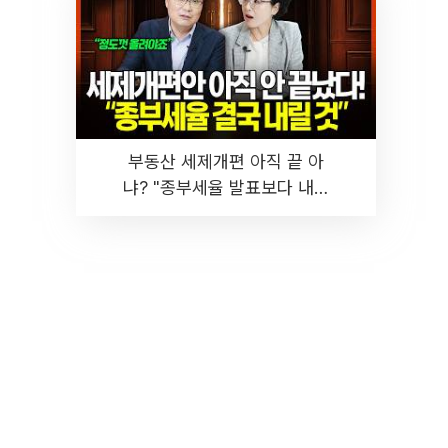
부동산 세제개편 아직 끝 아
냐? "종부세율 발표보다 내릴
것" 장기거주·양도세 전망 I 집
땅지성 I 김인만, 진미윤