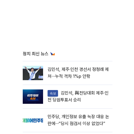
정치 최신 뉴스
김민석, 제주·인천 경선서 정청래 제
쳐⋯누적 격차 1%p 안팎
김민석, 與전당대회 제주·인
속보
천 당원투표서 승리
민주당, 개인정보 유출 늑장 대응 논
란에⋯“당시 점검서 이상 없었다”