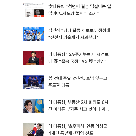
李대통령 “청년이 결혼 망설이는 일
없어야...제도상 불이익 조사”
김민석 “당내 갈등 제로로”…정청래
“신천지 의혹제기 사과부터”
이 대통령 ‘ISA·주가누르기’ 재검토
에 野 “졸속 국정” VS 與 “환영”
與 전대 주말 2연전…호남 앞두고
주도권 다툼
이 대통령, 부동산 2차 회의도 6시
간 마라톤…"기존 사고 벗어나 과감
히 실천"
이 대통령, '호우피해' 안동·의성군
4개면 특별재난지역 선포