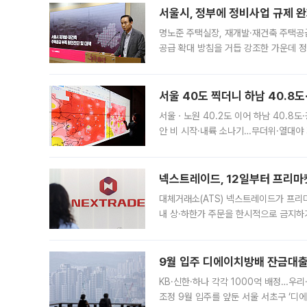
서울시, 정부에 정비사업 규제 완화
명노준 주택실장, 재개발·재건축 주택공
공급 확대 방침을 거듭 강조한 가운데 정
면 반박하고 나섰다. 명노준 서울시 주택
서울 40도 찍더니 하남 40.8도
서울ㆍ노원 40.2도 이어 하남 40.8도
안 비 시작·내륙 소나기…무더위·열대야 
에서도 40도를 웃도는 기온이 관측됐다
의 극심한
넥스트레이드, 12일부터 프리마
대체거래소(ATS) 넥스트레이드가 프리
내 상·하한가 주문을 한시적으로 금지하
가 체결 사례와 관련해 설명자료를 내고
9월 입주 디에이치방배 잔금대출
KB·신한·하나 각각 1000억 배정…우
조정 9월 입주를 앞둔 서울 서초구 ‘디