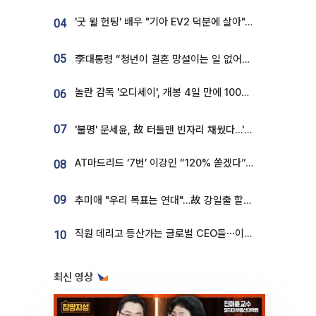
'굿 윌 헌팅' 배우 "기아 EV2 덕분에 살아"…교통사고 후 안전성 극찬
04
05
李대통령 “청년이 결혼 망설이는 일 없어야...제도상 불이익 조사”
놀란 감독 '오디세이', 개봉 4일 만에 100만 돌파⋯'왕사남' 보다 빠르다
06
07
'불명' 문세윤, 故 터틀맨 빈자리 채웠다…'거북이' 눈물의 최종 우승
AT마드리드 ‘7번’ 이강인 “120% 쏟겠다”⋯시메오네 감독 “필요한 선수”
08
09
추미애 "우리 목표는 연대"…故 강일출 할머니 흉상 제막
직원 데리고 등산가는 글로벌 CEO들⋯이유 있었네
10
최신 영상