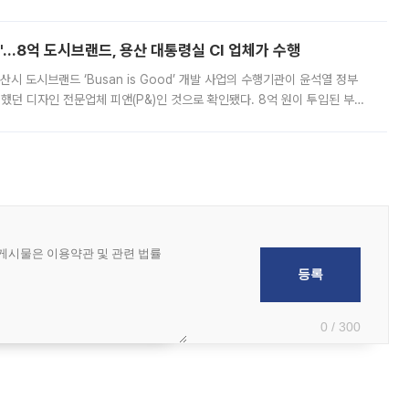
하고 있어 향후 공급 규모가 늘어날 전망이다. 7일 금융권에 따르면 KB국
od'…8억 도시브랜드, 용산 대통령실 CI 업체가 수행
시 도시브랜드 ‘Busan is Good’ 개발 사업의 수행기관이 윤석열 정부
여했던 디자인 전문업체 피앤(P&)인 것으로 확인됐다. 8억 원이 투입된 부산
 부족과 디자인 정체성 논란에 휩싸였던 만큼, 사업 선정 과정과 결과물에
0 / 300