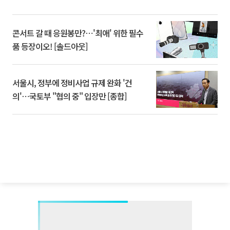
콘서트 갈 때 응원봉만?⋯'최애' 위한 필수
품 등장이오! [솔드아웃]
서울시, 정부에 정비사업 규제 완화 '건
의'⋯국토부 "협의 중" 입장만 [종합]