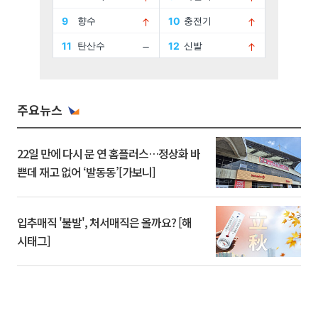
주요뉴스
22일 만에 다시 문 연 홈플러스…정상화 바
쁜데 재고 없어 ‘발동동’[가보니]
입추매직 '불발', 처서매직은 올까요? [해
시태그]