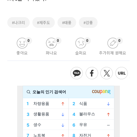
#나크리
#제주도
#태풍
#강풍
0
0
0
0
좋아요
화나요
슬퍼요
추가취재 원해요