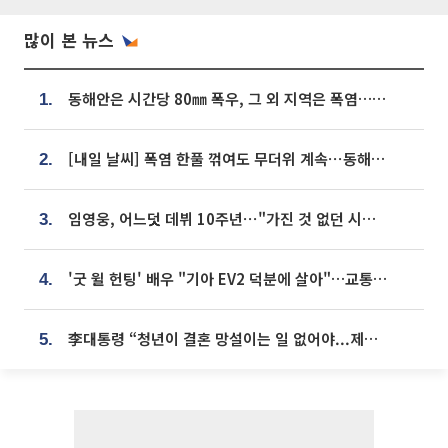
많이 본 뉴스
동해안은 시간당 80㎜ 폭우, 그 외 지역은 폭염…‘극과 극 날씨’
1.
[내일 날씨] 폭염 한풀 꺾여도 무더위 계속⋯동해안 이틀 연속 비
2.
임영웅, 어느덧 데뷔 10주년⋯"가진 것 없던 시절, 내 앞엔 20명의 팬뿐"
3.
'굿 윌 헌팅' 배우 "기아 EV2 덕분에 살아"…교통사고 후 안전성 극찬
4.
李대통령 “청년이 결혼 망설이는 일 없어야...제도상 불이익 조사”
5.