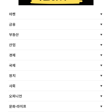
마켓
금융
부동산
산업
경제
국제
정치
사회
오피니언
문화·라이프