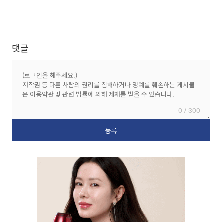
댓글
0 / 300