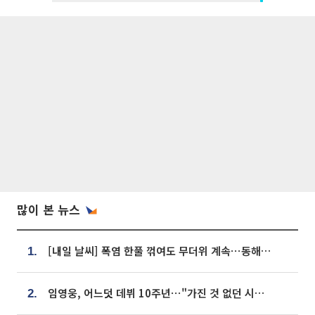
많이 본 뉴스
[내일 날씨] 폭염 한풀 꺾여도 무더위 계속⋯동해안 이틀 연속 비
1.
임영웅, 어느덧 데뷔 10주년⋯"가진 것 없던 시절, 내 앞엔 20명의 팬뿐"
2.