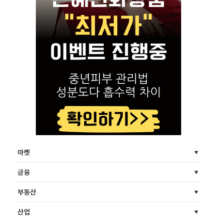
마켓
금융
부동산
산업