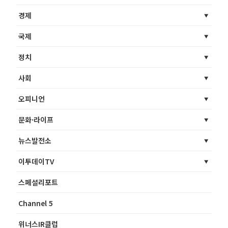
경제
국제
정치
사회
오피니언
문화·라이프
뉴스발전소
이투데이TV
스페셜리포트
Channel 5
위너스IR클럽