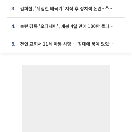
김희철, '뒤집힌 태극기' 지적 후 정치색 논란…"좌우 떠나 우리나라 국기"
3.
놀란 감독 '오디세이', 개봉 4일 만에 100만 돌파⋯'왕사남' 보다 빠르다
4.
천안 교회서 11세 아동 사망…“침대에 묶여 있었다” 진술 확보
5.