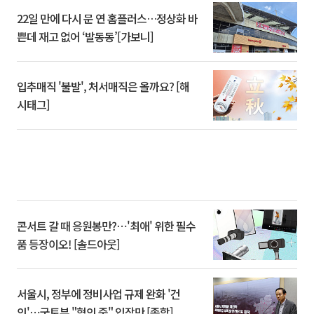
22일 만에 다시 문 연 홈플러스…정상화 바
쁜데 재고 없어 ‘발동동’[가보니]
입추매직 '불발', 처서매직은 올까요? [해
시태그]
콘서트 갈 때 응원봉만?⋯'최애' 위한 필수
품 등장이오! [솔드아웃]
서울시, 정부에 정비사업 규제 완화 '건
의'⋯국토부 "협의 중" 입장만 [종합]