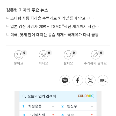
김준형 기자의 주요 뉴스
초대형 자동 파라솔 수백개로 뙤약볕 틀어 막고⋯나라별 폭염 생존법
일본 강진 사망자 28명⋯TSMC "생산 재개까지 시간 필요해"
미국, 엿새 만에 대이란 공습 재개⋯국제유가 다시 급등
0
0
0
0
좋아요
화나요
슬퍼요
추가취재 원해요