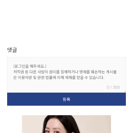
댓글
0 / 300