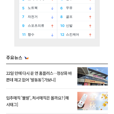
주요뉴스
22일 만에 다시 문 연 홈플러스…정상화 바
쁜데 재고 없어 ‘발동동’[가보니]
입추매직 '불발', 처서매직은 올까요? [해
시태그]