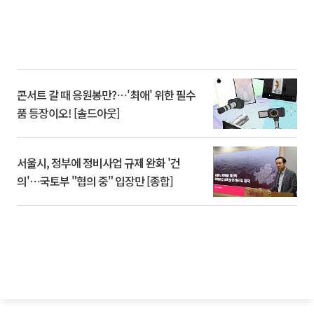
콘서트 갈 때 응원봉만?⋯'최애' 위한 필수
품 등장이오! [솔드아웃]
서울시, 정부에 정비사업 규제 완화 '건
의'⋯국토부 "협의 중" 입장만 [종합]