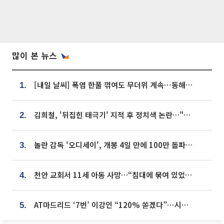
많이 본 뉴스
[내일 날씨] 폭염 한풀 꺾여도 무더위 계속⋯동해안 이틀 연속 비
1.
김희철, '뒤집힌 태극기' 지적 후 정치색 논란…"좌우 떠나 우리나라 국기"
2.
놀란 감독 '오디세이', 개봉 4일 만에 100만 돌파⋯'왕사남' 보다 빠르다
3.
천안 교회서 11세 아동 사망…“침대에 묶여 있었다” 진술 확보
4.
AT마드리드 ‘7번’ 이강인 “120% 쏟겠다”⋯시메오네 감독 “필요한 선수”
5.