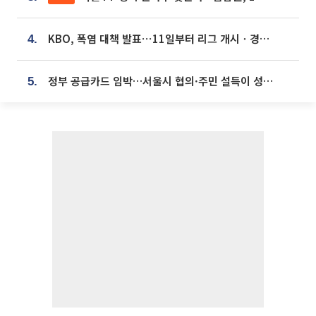
KBO, 폭염 대책 발표⋯11일부터 리그 개시ㆍ경기 오후 7시 시작
4.
정부 공급카드 임박…서울시 협의·주민 설득이 성패 가른다 [부동산 해법 전쟁]
5.