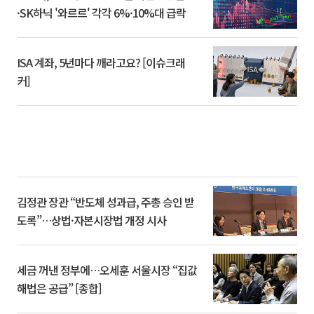
·SK하닉 '와르르' 각각 6%·10%대 급락
ISA 계좌, 5년마다 깨라고요? [이슈크래
커]
김정관 장관 “반도체 성과급, 주총 승인 받
도록”…상법·자본시장법 개정 시사
세금 꺼낸 정부에…오세훈 서울시장 “집값
해법은 공급” [종합]