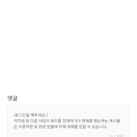
댓글
0 / 300