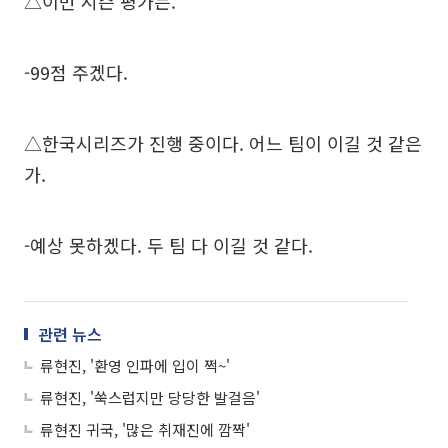
△이번 시즌 평가는.
-99점 주겠다.
△한국시리즈가 진행 중이다. 어느 팀이 이길 것 같은
가.
-예상 못하겠다. 두 팀 다 이길 것 같다.
관련 뉴스
류현진, '환영 인파에 입이 쩍~'
류현진, '쑥스럽지만 당당한 발걸음'
류현진 귀국, '많은 취재진에 깜짝'