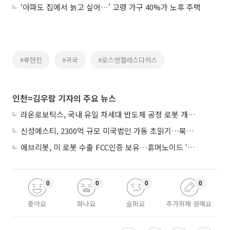
‘아파도 집에서 늙고 싶어…’ 고령 가구 40%가 노후 주택
#류현진
#귀국
#로스엔젤레스다저스
인천=김우람 기자의 주요 뉴스
라온로보틱스, 국내 유일 차세대 반도체 공정 로봇 개발 ‘고객사 테스트 진행’
신성에스티, 2300억 규모 미국법인 가동 초읽기…북미 ESS 공략 본격화
에브리봇, 미 로봇 수출 FCC인증 보유…휴머노이드 ‘AI 두뇌’ 탑재 속도
0
0
0
0
좋아요
화나요
슬퍼요
추가취재 원해요