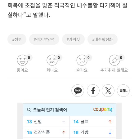
회복에 초점을 맞춘 적극적인 내수불황 타개책이 절
실하다”고 말했다.
#정부
#경기부양책
#가계빚
#내수활성화
0
0
0
0
좋아요
화나요
슬퍼요
추가취재 원해요