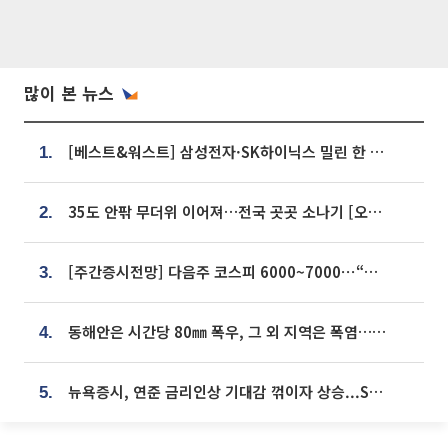
많이 본 뉴스
[베스트&워스트] 삼성전자·SK하이닉스 밀린 한 주…상상인증권은 85% 급등
1.
35도 안팎 무더위 이어져…전국 곳곳 소나기 [오늘 날씨]
2.
[주간증시전망] 다음주 코스피 6000~7000⋯“外人 수급은 정책이 변수”
3.
동해안은 시간당 80㎜ 폭우, 그 외 지역은 폭염…‘극과 극 날씨’
4.
뉴욕증시, 연준 금리인상 기대감 꺾이자 상승...S&P500 사상 최고치 [종합]
5.