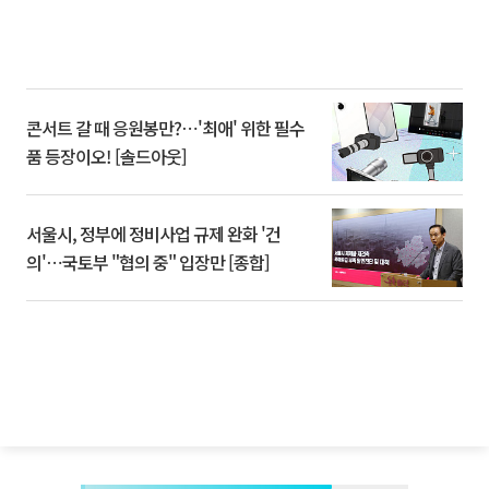
콘서트 갈 때 응원봉만?⋯'최애' 위한 필수
품 등장이오! [솔드아웃]
서울시, 정부에 정비사업 규제 완화 '건
의'⋯국토부 "협의 중" 입장만 [종합]