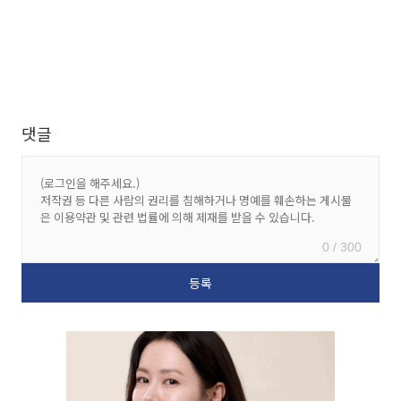
댓글
0 / 300