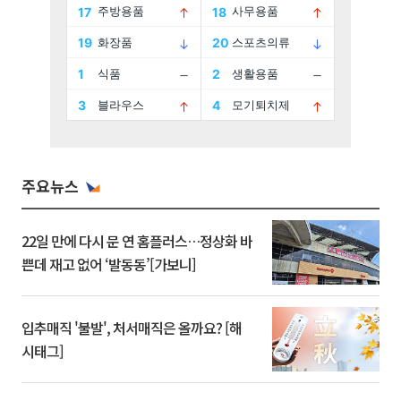
주요뉴스
22일 만에 다시 문 연 홈플러스…정상화 바
쁜데 재고 없어 ‘발동동’[가보니]
입추매직 '불발', 처서매직은 올까요? [해
시태그]