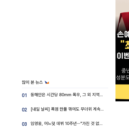
많이 본 뉴스
동해안은 시간당 80㎜ 폭우, 그 외 지역은 폭염…‘극과 극 날씨’
01
[내일 날씨] 폭염 한풀 꺾여도 무더위 계속⋯동해안 이틀 연속 비
02
임영웅, 어느덧 데뷔 10주년⋯"가진 것 없던 시절, 내 앞엔 20명의 팬뿐"
03