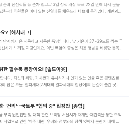
준비 신선식품 등 순차 입고…13일 정식 개장 목표 22일 만에 다시 문을
오전부터 직원들은 비어 있는 진열대를 채우느라 바쁘게 움직였다. 계란과
리를 잡기 시작했지만, 매장 곳곳엔 여전히 텅 빈 매대가 먼저 눈에 들어왔
까요? [해시태그]
’의 단계까지 온 지독하고 지독한 폭염입니다. 낮 기온이 37~39도를 찍는 극
 선선하게 느껴질 지경인데요. 이번 폭염의 중심은 처음 영남을 비롯한 동쪽
 북서풍이 산맥을 넘어 영남 쪽으로 내려오면서 뜨겁고 건조해졌는데요.
 위한 필수품 등장이오! [솔드아웃]
합니다. 자신의 취향, 가치관과 유사하거나 인기 있는 인물 혹은 콘텐츠를
'가 자리 잡은 오늘, 잘파세대(Z세대와 알파세대의 합성어)의 눈길이 쏠린 곳은
리는 공연장. 응원봉만큼이나 눈에 띄는 게 있습니다. 공연이 시작되기
 '건의'⋯국토부 "협의 중" 입장만 [종합]
급 부족 원인진단 및 대책 관련 브리핑 서울시가 재개발·재건축을 통한 주택
비사업으로 인한 '이주 대란' 우려와 정부와의 정책 엇박자 논란에 대해 정
실장은 2031년까지 31만 가구 착공 목표에 차질이 없다는 입장이나,