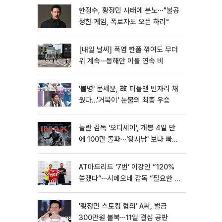
한정수, 황정민 사태에 분노⋯"불공
정한 게임, 폭로자도 오픈 하라"
[내일 날씨] 폭염 한풀 꺾여도 무더
위 계속⋯동해안 이틀 연속 비
'불명' 문세윤, 故 터틀맨 빈자리 채
웠다…'거북이' 눈물의 최종 우승
놀란 감독 '오디세이', 개봉 4일 만
에 100만 돌파⋯'왕사남' 보다 빠르
다
AT마드리드 ‘7번’ 이강인 “120%
쏟겠다”⋯시메오네 감독 “필요한 선
수”
'황정민 스토킹 혐의' A씨, 벌금
300만원 불복⋯11일 결심 공판