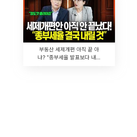
부동산 세제개편 아직 끝 아
냐? "종부세율 발표보다 내릴
것" 장기거주·양도세 전망 I 집
땅지성 I 김인만, 진미윤