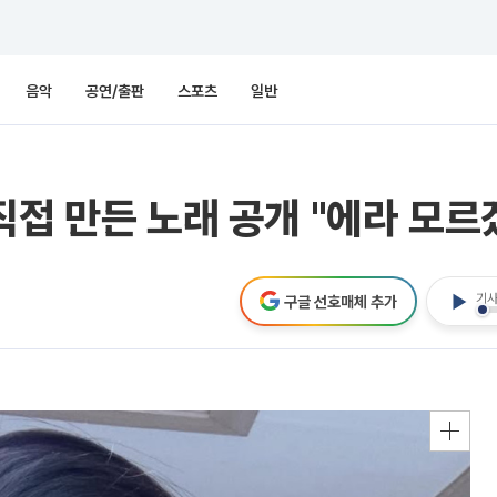
음악
공연/출판
스포츠
일반
직접 만든 노래 공개 "에라 모르
기사
구글 선호매체 추가