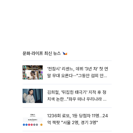
문화·라이프 최신 뉴스
'전참시' 리센느, 데뷔 '3년 차' 첫 연
말 무대 오른다⋯"그동안 섭외 안
와"
김희철, '뒤집힌 태극기' 지적 후 정
치색 논란…"좌우 떠나 우리나라 국
기"
1236회 로또, 1등 당첨자 11명…24
억 잭팟 "서울 2명, 경기 3명"