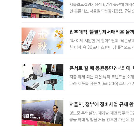
서울월드컵경기장점 67명 출근해 재개점 
연 홈플러스 서울월드컵경기장점. 7일 
우유, 과일 같은 신선식품이 차근차근 자
입추매직 '불발', 처서매직은 올
“와 이제 시원한 거 같아” 단체 ‘뇌손상
한 더위 속 30도대 초반이 상대적으로
지역에 있었습니다. 7월 말에는 서풍과
콘서트 갈 때 응원봉만?⋯'최애'
지금 화제 되는 패션·뷰티 트렌드를 소개
따라 제품을 사는 '디토(Ditto) 소비
어디일까요? 아이돌 콘서트 시작을 기다
서울시, 정부에 정비사업 규제 완화
명노준 주택실장, 재개발·재건축 주택공
공급 확대 방침을 거듭 강조한 가운데 정
면 반박하고 나섰다. 명노준 서울시 주택