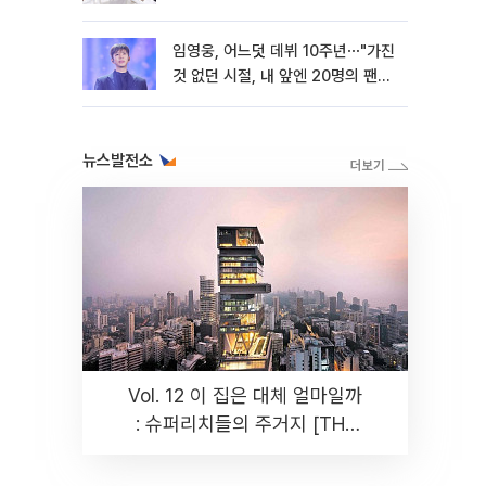
임영웅, 어느덧 데뷔 10주년⋯"가진
것 없던 시절, 내 앞엔 20명의 팬
뿐"
뉴스발전소
Vol. 12 이 집은 대체 얼마일까
: 슈퍼리치들의 주거지 [THE
RARE]