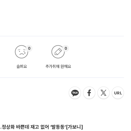
0
0
슬퍼요
추가취재 원해요
…정상화 바쁜데 재고 없어 ‘발동동’[가보니]