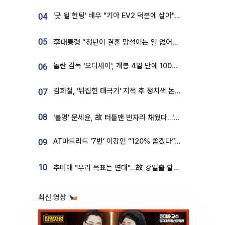
'굿 윌 헌팅' 배우 "기아 EV2 덕분에 살아"…교통사고 후 안전성 극찬
04
05
李대통령 “청년이 결혼 망설이는 일 없어야...제도상 불이익 조사”
놀란 감독 '오디세이', 개봉 4일 만에 100만 돌파⋯'왕사남' 보다 빠르다
06
김희철, '뒤집힌 태극기' 지적 후 정치색 논란…"좌우 떠나 우리나라 국기"
07
08
'불명' 문세윤, 故 터틀맨 빈자리 채웠다…'거북이' 눈물의 최종 우승
AT마드리드 ‘7번’ 이강인 “120% 쏟겠다”⋯시메오네 감독 “필요한 선수”
09
10
추미애 "우리 목표는 연대"…故 강일출 할머니 흉상 제막
최신 영상