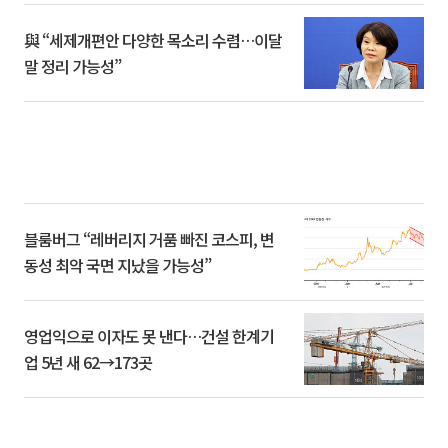
與 “세제개편안 다양한 목소리 수렴…이달
말 정리 가능성”
블룸버그 “레버리지 거품 빠진 코스피, 변
동성 최악 국면 지났을 가능성”
영업익으로 이자도 못 낸다…건설 한계기
업 5년 새 62→173곳