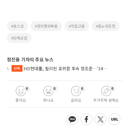
#포스코
#쟁의행위투표
#직접고용
#중노위조정
#단체교섭
정진용 기자의 주요 뉴스
HD현대重, 필리핀 호위함 후속 정조준…‘14척+α’ 싹쓸이 노린다
단독
0
0
0
0
좋아요
화나요
슬퍼요
추가취재 원해요