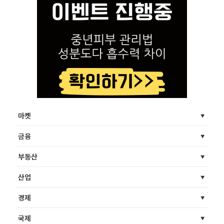
마켓
금융
부동산
산업
경제
국제