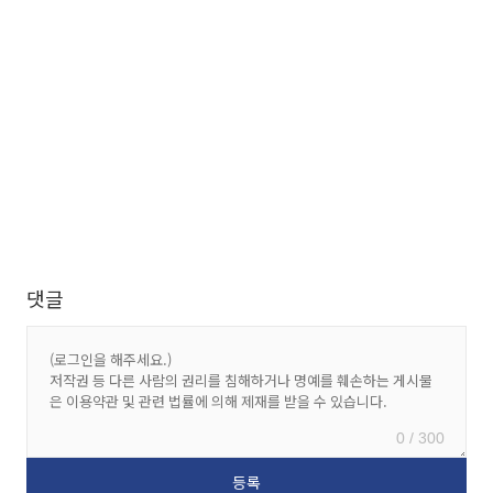
댓글
0 / 300