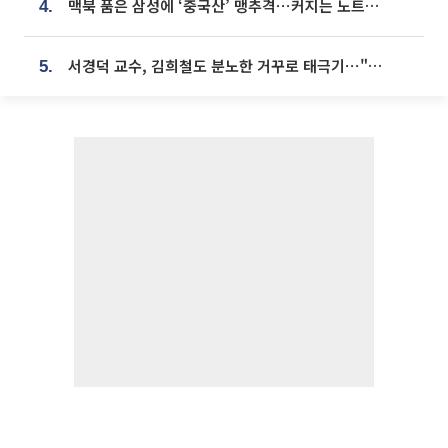
맥북 품은 삼성에 ‘중국산’ 맹추격⋯커지는 노트북 OLED 시장
4.
서경덕 교수, 김희철도 분노한 거꾸로 태극기⋯"엉터리는 아냐, 아쉬울 뿐"
5.