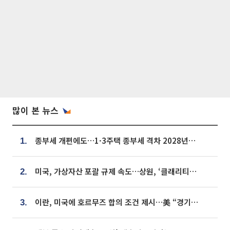
많이 본 뉴스
종부세 개편에도…1·3주택 종부세 격차 2028년부터 확대
1.
미국, 가상자산 포괄 규제 속도…상원, ‘클래리티법’ 9월 절차투표 추진
2.
이란, 미국에 호르무즈 합의 조건 제시…美 “경기 아직 안 끝나” [종합]
3.