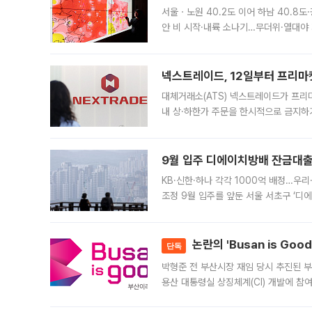
서울ㆍ노원 40.2도 이어 하남 40.8도
안 비 시작·내륙 소나기…무더위·열대야 
에서도 40도를 웃도는 기온이 관측됐다
의 극심한
넥스트레이드, 12일부터 프리마
대체거래소(ATS) 넥스트레이드가 프리
내 상·하한가 주문을 한시적으로 금지하
가 체결 사례와 관련해 설명자료를 내고
9월 입주 디에이치방배 잔금대출
KB·신한·하나 각각 1000억 배정…우
조정 9월 입주를 앞둔 서울 서초구 ‘디
은행과 NH농협은행도 대출 취급을 검토
민은행
논란의 'Busan is Go
단독
박형준 전 부산시장 재임 당시 추진된 부산
용산 대통령실 상징체계(CI) 개발에 참
도시브랜드 사업이 공개 이후 시민 공감