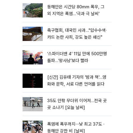
동해안은 시간당 80㎜ 폭우, 그
외 지역은 폭염…‘극과 극 날씨’
축구협회, 대국민 사과…"압수수색·
카드 논란 사죄, 강도 높은 쇄신"
‘스파이더맨 4’ 11일 만에 500만명
돌파…‘왕사남’보다 빨라
[신간] 김유태 기자의 '밤과 책'…영
화와 문학, 서로 다른 언어를 읽다
35도 안팎 무더위 이어져…전국 곳
곳 소나기 [오늘 날씨]
폭염에 폭우까지⋯낮 최고 37도ㆍ
동해안 강한 비 [날씨]