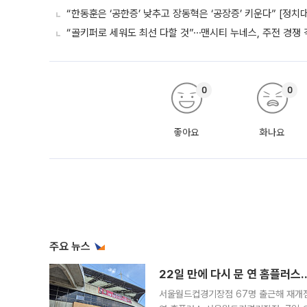
“한동훈은 ‘공한증’ 낮추고 장동혁은 ‘공장증’ 키운다” [정치
“골키퍼로 세워도 최선 다할 것”⋯맨시티 누네스, 주전 경쟁 
0
0
좋아요
화나요
주요 뉴스
22일 만에 다시 문 연 홈플러스
서울월드컵경기장점 67명 출근해 재개점 