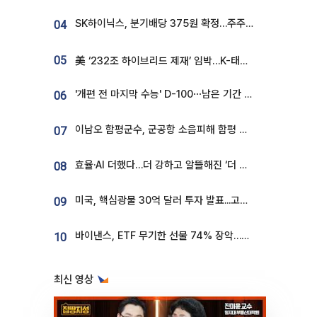
SK하이닉스, 분기배당 375원 확정…주주환원책 9월로 앞당겨 발표
04
05
美 ‘232조 하이브리드 제재’ 임박…K-태양광, 불확실성 털고 날개 다나
'개편 전 마지막 수능' D-100⋯남은 기간 성적 올릴 전략은
06
이남오 함평군수, 군공항 소음피해 함평 보상 요구
07
효율·AI 더했다…더 강하고 알뜰해진 ‘더 뉴 그랜저 하이브리드’ [ET의 모빌리티]
08
미국, 핵심광물 30억 달러 투자 발표...고려아연 대미투자 언급
09
바이낸스, ETF 무기한 선물 74% 장악…한국 레버리지 ETF 거래 급증 [e가상자산]
10
최신 영상