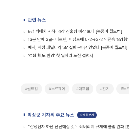
관련 뉴스
8강 빅매치 시작⋯4강 진출팀 예상 보니 [북중미 월드컵]
13분 만에 3골⋯아르헨, 이집트에 0-2→3-2 역전승 ‘8강행’
메시, 약점 패널티킥 '또' 실패⋯이유 있었다 [북중미 월드컵]
‘경험 無도 환영’ 첫 일자리 도전 설명서
#월드컵
#노르웨이
#대표팀
#감기
#노
박상군 기자의 주요 뉴스
자세히보기
“삼성전자 하단 단단해질 것”⋯레버리지 규제에 쏠림 완화 [