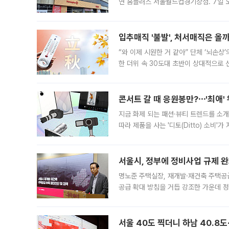
연 홈플러스 서울월드컵경기장점. 7일 
우유, 과일 같은 신선식품이 차근차근 자
입추매직 '불발', 처서매직은 올
“와 이제 시원한 거 같아” 단체 ‘뇌손상
한 더위 속 30도대 초반이 상대적으로
지역에 있었습니다. 7월 말에는 서풍과
콘서트 갈 때 응원봉만?⋯'최애'
지금 화제 되는 패션·뷰티 트렌드를 소개
따라 제품을 사는 '디토(Ditto) 소비
어디일까요? 아이돌 콘서트 시작을 기다
서울시, 정부에 정비사업 규제 완화
명노준 주택실장, 재개발·재건축 주택공
공급 확대 방침을 거듭 강조한 가운데 정
면 반박하고 나섰다. 명노준 서울시 주택
서울 40도 찍더니 하남 40.8도