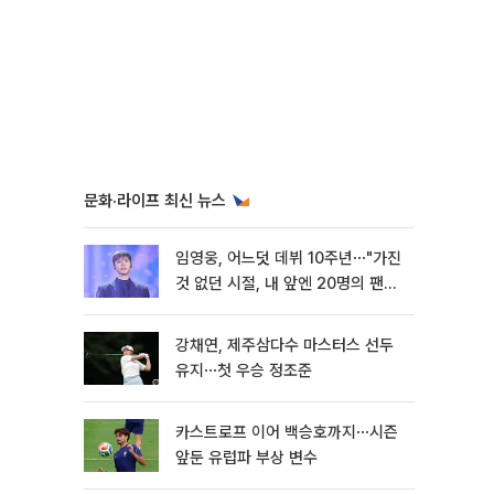
문화·라이프 최신 뉴스
임영웅, 어느덧 데뷔 10주년⋯"가진
것 없던 시절, 내 앞엔 20명의 팬
뿐"
강채연, 제주삼다수 마스터스 선두
유지⋯첫 우승 정조준
카스트로프 이어 백승호까지⋯시즌
앞둔 유럽파 부상 변수