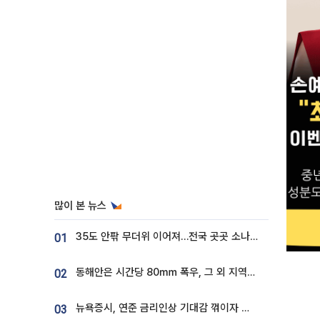
많이 본 뉴스
35도 안팎 무더위 이어져…전국 곳곳 소나기 [오늘 날씨]
01
동해안은 시간당 80㎜ 폭우, 그 외 지역은 폭염…‘극과 극 날씨’
02
뉴욕증시, 연준 금리인상 기대감 꺾이자 상승...S&P500 사상 최고치 [종합]
03