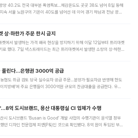
·광양 40.2도 전국 대부분 폭염특보…체감온도도 곳곳 38도 넘어 8일 동해
지속 서울 노원구의 기온이 40도를 넘어선 데 이어 경기 하남과 전남 광양
. 전국 대부분 지역에 폭염특보가 내려진 가운데 곳곳에서 39~40도 안팎
켓 상·하한가 주문 한시 금지
마켓에서 발생하는 가격 왜곡 현상을 방지하기 위해 이달 12일부터 프리마켓
기로 했다. 7일 넥스트레이드는 최근 프리마켓에서 발생한 소량의 상·하한
, 주문 오류로 인한 가격 급등락을 최소화하기 위한 비상 대응방안을 발표
 풀린다…은행권 3000억 공급
리·농협도 취급 검토 당국 실수요자 공급 주문…분양가·필요자금 반영해 한도
에이치방배’에 주요 은행들이 3000억원 규모의 잔금대출을 공급한다. 우리
하고 있어 향후 공급 규모가 늘어날 전망이다. 7일 금융권에 따르면 KB국
od'…8억 도시브랜드, 용산 대통령실 CI 업체가 수행
시 도시브랜드 ‘Busan is Good’ 개발 사업의 수행기관이 윤석열 정부
여했던 디자인 전문업체 피앤(P&)인 것으로 확인됐다. 8억 원이 투입된 부산
 부족과 디자인 정체성 논란에 휩싸였던 만큼, 사업 선정 과정과 결과물에