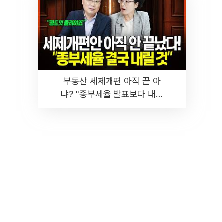
부동산 세제개편 아직 끝 아
냐? "종부세율 발표보다 내릴
것" 장기거주·양도세 전망 I 집
땅지성 I 김인만, 진미윤