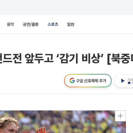
음악
공연/출판
스포츠
일반
드전 앞두고 ‘감기 비상’ [북중
기사
구글 선호매체 추가