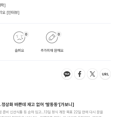
대학]
각오 [인터뷰]
0
0
슬퍼요
추가취재 원해요
…정상화 바쁜데 재고 없어 ‘발동동’[가보니]
준비 신선식품 등 순차 입고…13일 정식 개장 목표 22일 만에 다시 문을