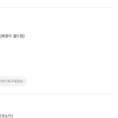
 [북중미 월드컵]
르웨이축구대표팀
찐코노미]