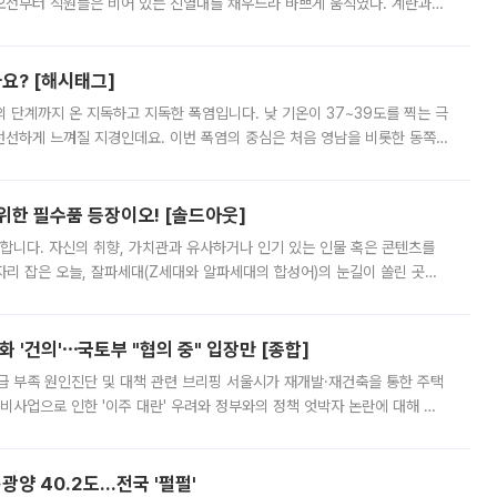
오전부터 직원들은 비어 있는 진열대를 채우느라 바쁘게 움직였다. 계란과
리를 잡기 시작했지만, 매장 곳곳엔 여전히 텅 빈 매대가 먼저 눈에 들어왔
까요? [해시태그]
’의 단계까지 온 지독하고 지독한 폭염입니다. 낮 기온이 37~39도를 찍는 극
 선선하게 느껴질 지경인데요. 이번 폭염의 중심은 처음 영남을 비롯한 동쪽
 북서풍이 산맥을 넘어 영남 쪽으로 내려오면서 뜨겁고 건조해졌는데요.
 위한 필수품 등장이오! [솔드아웃]
합니다. 자신의 취향, 가치관과 유사하거나 인기 있는 인물 혹은 콘텐츠를
'가 자리 잡은 오늘, 잘파세대(Z세대와 알파세대의 합성어)의 눈길이 쏠린 곳은
리는 공연장. 응원봉만큼이나 눈에 띄는 게 있습니다. 공연이 시작되기
 '건의'⋯국토부 "협의 중" 입장만 [종합]
급 부족 원인진단 및 대책 관련 브리핑 서울시가 재개발·재건축을 통한 주택
비사업으로 인한 '이주 대란' 우려와 정부와의 정책 엇박자 논란에 대해 정
실장은 2031년까지 31만 가구 착공 목표에 차질이 없다는 입장이나,
·광양 40.2도…전국 '펄펄'