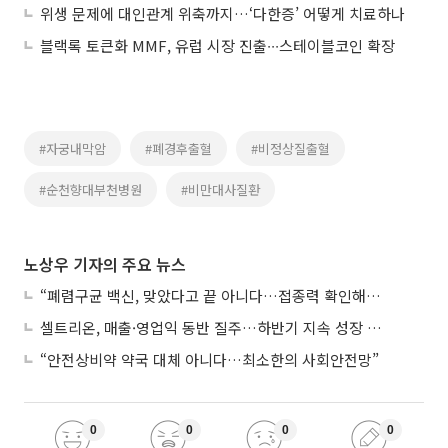
위생 문제에 대인관계 위축까지…‘다한증’ 어떻게 치료하나
블랙록 토큰화 MMF, 유럽 시장 진출∙∙∙스테이블코인 확장
#자궁내막암
#폐경후출혈
#비정상질출혈
#순천향대부천병원
#비만대사질환
노상우 기자의 주요 뉴스
“폐렴구균 백신, 맞았다고 끝 아니다…접종력 확인해야”
셀트리온, 매출·영업익 동반 질주…하반기 지속 성장 전망에 주목
“안전상비약 약국 대체 아니다…최소한의 사회안전망”
0
0
0
0