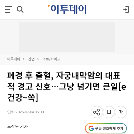
이투데이
산업
의료/바이오
폐경 후 출혈, 자궁내막암의 대표
적 경고 신호…그냥 넘기면 큰일[e
건강~쏙]
입력 2026-07-04 06:00
노상우 기자
구글 선호매체 추가