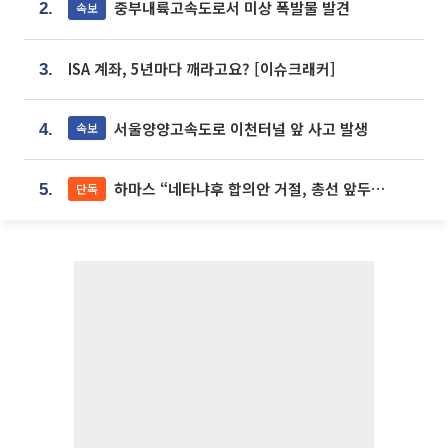
중부내륙고속도로서 미상 폭발물 발견
속보
2.
ISA 계좌, 5년마다 깨라고요? [이슈크래커]
3.
서울양양고속도로 이천터널 앞 사고 발생
속보
4.
하마스 “네타냐후 합의안 거절, 총선 앞두고 시간 끌기”
단독
5.