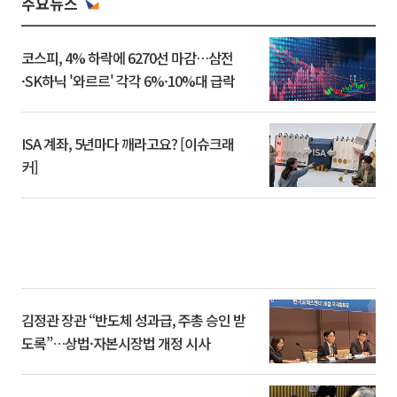
주요뉴스
코스피, 4% 하락에 6270선 마감…삼전
·SK하닉 '와르르' 각각 6%·10%대 급락
ISA 계좌, 5년마다 깨라고요? [이슈크래
커]
김정관 장관 “반도체 성과급, 주총 승인 받
도록”…상법·자본시장법 개정 시사