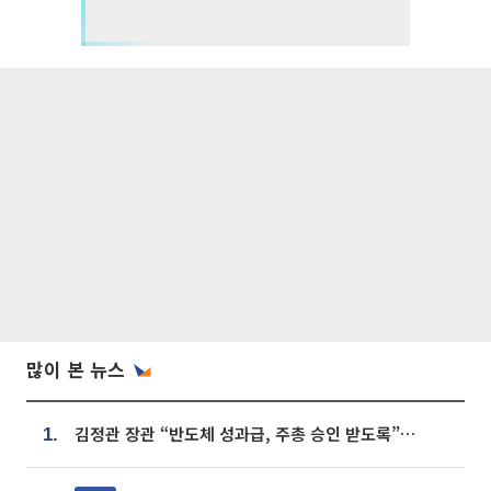
많이 본 뉴스
김정관 장관 “반도체 성과급, 주총 승인 받도록”…상법·자본시장법 개정 시사
1.