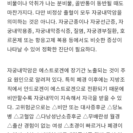
비물이나 악취가 나는 분비물, 골반통이 동반될 때도
마찬가지다. 다만 비정상 출혈이 모두 자궁내막암을
의미하는 것은 아니다. 자궁근종이나 자궁선근증, 자
궁내막용종, 자궁내막증식증, 질염, 자궁경부질환, 호
르몬제 또는 항응고제 복용 등에서도 비슷한 증상이
나타날 수 있어 정확한 진단이 필요하다.
자궁내막암은 에스트로겐에 장기간 노출되는 것이 주
요 원인으로 알려져 있다. 특히 폐경 이후에는 지방조
직에서 안드로겐이 에스트로겐으로 전환되기 때문에
비만할수록 자궁내막이 지속해서 자극을 받을 수 있
다. 고위험군으로는 △비만 또는 대사증후군 △당뇨
병 △고혈압 △다낭성난소증후군 △무배란성 월경
△출산 경험이 없는 여성 △초경이 빠르거나 폐경이