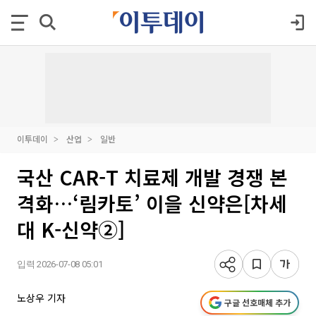
이투데이
산업
일반
국산 CAR-T 치료제 개발 경쟁 본
격화…‘림카토’ 이을 신약은[차세
대 K-신약②]
입력 2026-07-08 05:01
노상우 기자
구글 선호매체 추가