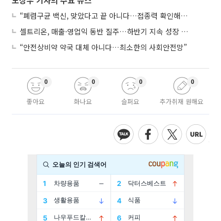
“폐렴구균 백신, 맞았다고 끝 아니다…접종력 확인해야”
셀트리온, 매출·영업익 동반 질주…하반기 지속 성장 전망에 주목
“안전상비약 약국 대체 아니다…최소한의 사회안전망”
0
0
0
0
좋아요
화나요
슬퍼요
추가취재 원해요