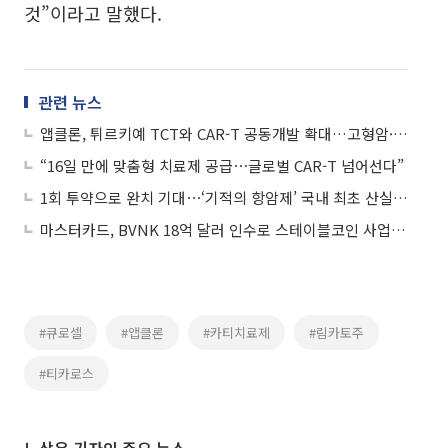
것”이라고 말했다.
관련 뉴스
앱클론, 튀르키예 TCT와 CAR-T 공동개발 확대…고형암·인비보 치료제 공략
“16일 만에 맞춤형 치료제 공급⋯글로벌 CAR-T 넘어선다”
1회 투약으로 완치 기대⋯‘기적의 항암제’ 국내 최초 산실을 가다
마스터카드, BVNK 18억 달러 인수로 스테이블코인 사업 본격 확장
#큐로셀
#앱클론
#카티치료제
#림카토주
#티카로스
노상우 기자의 주요 뉴스