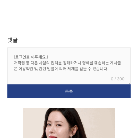
댓글
0 / 300