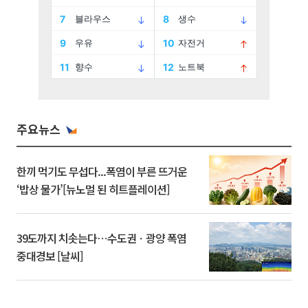
주요뉴스
한끼 먹기도 무섭다...폭염이 부른 뜨거운
‘밥상 물가’[뉴노멀 된 히트플레이션]
39도까지 치솟는다⋯수도권ㆍ광양 폭염
중대경보 [날씨]