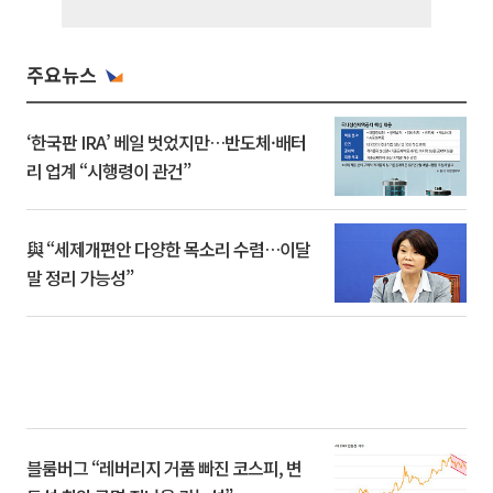
주요뉴스
‘한국판 IRA’ 베일 벗었지만…반도체·배터
리 업계 “시행령이 관건”
與 “세제개편안 다양한 목소리 수렴…이달
말 정리 가능성”
블룸버그 “레버리지 거품 빠진 코스피, 변