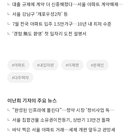
대출 규제에 계약 더 신중해졌다⋯서울 아파트 계약해제율 '뚝'
서울 강남구 ‘개포우성2차’ 등
7월 전국 아파트 입주 1.5만가구…10년 내 최저 수준
‘경험 無도 환영’ 첫 일자리 도전 설명서
#아파트
#내집마련
#이재명
#문재인
#다주택자
이난희 기자의 주요 뉴스
"완성된 인프라에 몰린다"⋯청약 시장 '정비사업 독주' 42배 격차
서울 집합건물 소유권이전등기, 상반기 13만건 돌파
바닥 찍은 서울 아파트 거래⋯세제 개편 앞두고 관망세