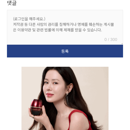
댓글
0 / 300