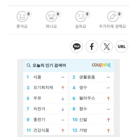
0
0
0
0
좋아요
화나요
슬퍼요
추가취재 원해요