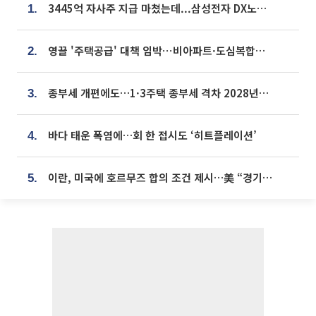
3445억 자사주 지급 마쳤는데...삼성전자 DX노조, 뒤늦은 '떼쓰기 집회'
1.
영끌 '주택공급' 대책 임박⋯비아파트·도심복합까지 총동원
2.
종부세 개편에도…1·3주택 종부세 격차 2028년부터 확대
3.
바다 태운 폭염에…회 한 접시도 ‘히트플레이션’
4.
이란, 미국에 호르무즈 합의 조건 제시…美 “경기 아직 안 끝나” [종합]
5.