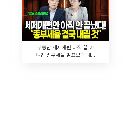
부동산 세제개편 아직 끝 아
냐? "종부세율 발표보다 내릴
것" 장기거주·양도세 전망 I 집
땅지성 I 김인만, 진미윤