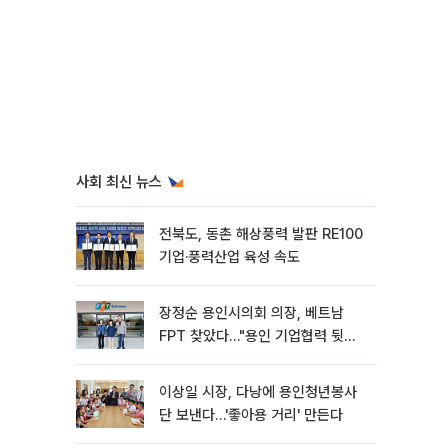
사회 최신 뉴스
전북도, 동촌 해상풍력 발판 RE100
기업·풍력산업 육성 속도
장정순 용인시의회 의장, 베트남
FPT 찾았다…"용인 기업협력 뒷받
침"
이상일 시장, 다낭에 용인청년봉사
단 보낸다…'좋아용 거리' 만든다