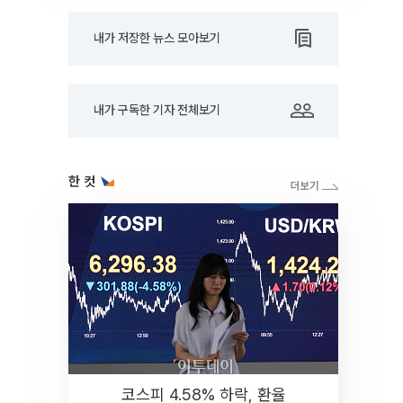
내가 저장한 뉴스 모아보기
내가 구독한 기자 전체보기
한 컷
코스피 4.58% 하락, 환율