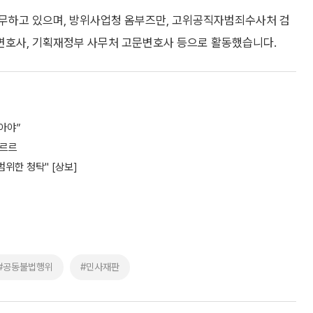
근무하고 있으며, 방위사업청 옴부즈만, 고위공직자범죄수사처 검
변호사, 기획재정부 사무처 고문변호사 등으로 활동했습니다.
아야”
와르르
범위한 청탁" [상보]
#공동불법행위
#민사재판