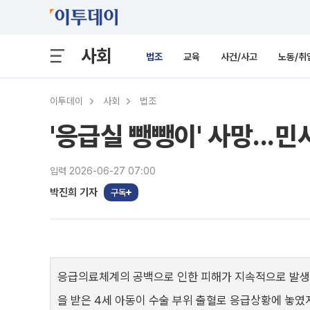
사회
법조
교육
사건/사고
노동/취
이투데이
사회
법조
'응급실 뺑뺑이' 사망...
입력 2026-06-27 07:00
박진희 기자
구독
응급의료체계의 공백으로 인한 피해가 지속적으로 발생하
을 받은 4세 아동이 수술 부위 출혈로 응급상황에 놓였지