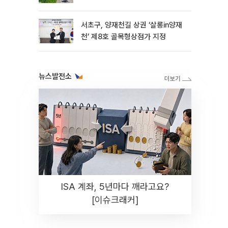
서초구, 양재천길 상권 ‘살롱in양재
천’ 제8호 골목형상점가 지정
뉴스발전소
ISA 계좌, 5년마다 깨라고요?
[이슈크래커]