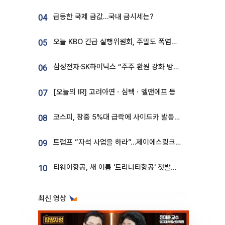
급등한 국제 금값…국내 금시세는?
04
오늘 KBO 긴급 실행위원회, 주말도 폭염취소 될까
05
삼성전자·SK하이닉스 “주주 환원 강화 방안 마련”
06
[오늘의 IR] 고려아연ㆍ심텍ㆍ엘앤에프 등
07
코스피, 장중 5%대 급락에 사이드카 발동…삼성·SK 동반 폭락
08
트럼프 “자석 사업을 하라”…제이에스링크, 비중국 영구자석 공급망 구축 속도
09
티웨이항공, 새 이름 '트리니티항공' 첫발…SSC 전략 본격화
10
최신 영상