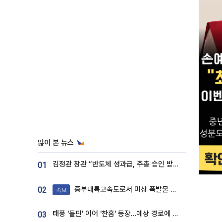
많이 본 뉴스
김정관 장관 “반도체 성과급, 주총 승인 받도록”…상법·자본시장법 개정 시사
01
중부내륙고속도로서 미상 폭발물 발견
02
속보
태풍 '돌핀' 이어 '찬홈' 등장…예상 경로에 한국 '한숨'
03