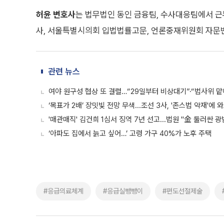
허윤 변호사
는 법무법인 동인 금융팀, 수사대응팀에서 
사, 서울특별시의회 입법법률고문, 언론중재위원회 자문
관련 뉴스
여야 원구성 협상 또 결렬…“29일부터 비상대기”·“법사위 맡
‘목표가 2배’ 장밋빛 전망 무색...조선 3사, '존스법 악재'에 
'매관매직' 김건희 1심서 징역 7년 선고...법원 "金 둘러싼 광
‘아파도 집에서 늙고 싶어…’ 고령 가구 40%가 노후 주택
#응급의료체계
#응급실뺑뺑이
#편도선절제술