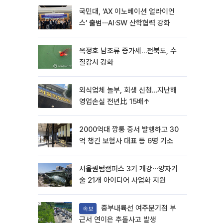
국민대, ‘AX 이노베이션 얼라이언
스’ 출범⋯AI·SW 산학협력 강화
옥정호 남조류 증가세…전북도, 수
질감시 강화
외식업체 놀부, 회생 신청…지난해
영업손실 전년比 15배↑
2000억대 깡통 증서 발행하고 30
억 챙긴 보험사 대표 등 6명 기소
서울퀀텀캠퍼스 3기 개강⋯양자기
술 21개 아이디어 사업화 지원
중부내륙선 여주분기점 부
속보
근서 연이은 추돌사고 발생