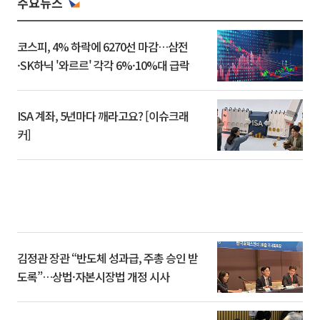
주요뉴스
코스피, 4% 하락에 6270선 마감…삼전
·SK하닉 '와르르' 각각 6%·10%대 급락
ISA 계좌, 5년마다 깨라고요? [이슈크래
커]
김정관 장관 “반도체 성과급, 주총 승인 받
도록”…상법·자본시장법 개정 시사