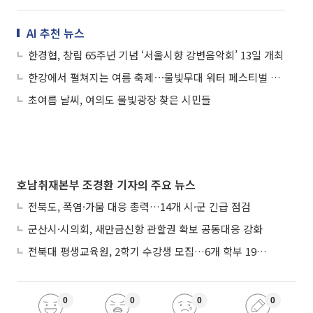
AI 추천 뉴스
한경협, 창립 65주년 기념 ‘서울시향 강변음악회’ 13일 개최
한강에서 펼쳐지는 여름 축제⋯물빛무대 워터 페스티벌 20일 개최
초여름 날씨, 여의도 물빛광장 찾은 시민들
호남취재본부 조경환 기자의 주요 뉴스
전북도, 폭염·가뭄 대응 총력…14개 시·군 긴급 점검
군산시·시의회, 새만금신항 관할권 확보 공동대응 강화
전북대 평생교육원, 2학기 수강생 모집…6개 학부 193개 강좌
0
0
0
0