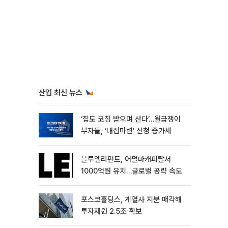
산업 최신 뉴스
‘집도 코칭 받으며 산다’…월급쟁이
부자들, ‘내집마련’ 신청 증가세
블루엘리펀트, 어펄마캐피탈서
1000억원 유치…글로벌 공략 속도
포스코홀딩스, 계열사 지분 매각해
투자재원 2.5조 확보