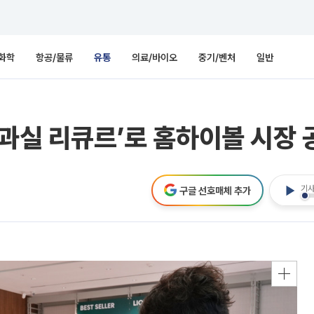
화학
항공/물류
유통
의료/바이오
중기/벤처
일반
‘과실 리큐르’로 홈하이볼 시장 
기사
구글 선호매체 추가