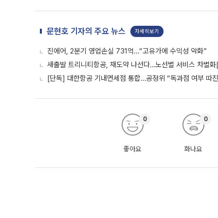
문현호 기자의 주요 뉴스
자세히보기
진에어, 2분기 영업손실 731억…“고유가에 수익성 악화”
새출발 트리니티항공, 재도약 나선다…노선별 서비스 차별화
[단독] 대한항공 기내면세점 통합…공정위 “독과점 여부 따진다
0
0
좋아요
화나요