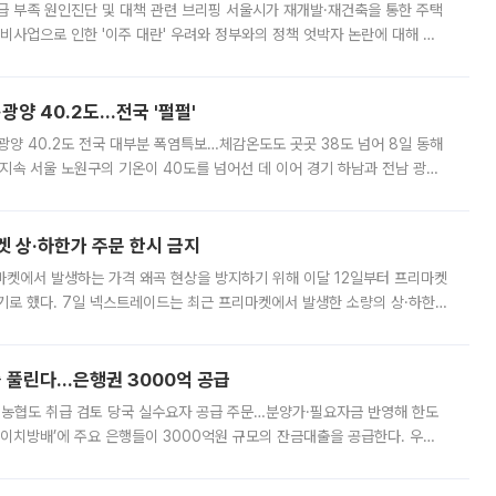
급 부족 원인진단 및 대책 관련 브리핑 서울시가 재개발·재건축을 통한 주택
비사업으로 인한 '이주 대란' 우려와 정부와의 정책 엇박자 논란에 대해 정
실장은 2031년까지 31만 가구 착공 목표에 차질이 없다는 입장이나,
·광양 40.2도…전국 '펄펄'
·광양 40.2도 전국 대부분 폭염특보…체감온도도 곳곳 38도 넘어 8일 동해
지속 서울 노원구의 기온이 40도를 넘어선 데 이어 경기 하남과 전남 광양
. 전국 대부분 지역에 폭염특보가 내려진 가운데 곳곳에서 39~40도 안팎
켓 상·하한가 주문 한시 금지
마켓에서 발생하는 가격 왜곡 현상을 방지하기 위해 이달 12일부터 프리마켓
기로 했다. 7일 넥스트레이드는 최근 프리마켓에서 발생한 소량의 상·하한
, 주문 오류로 인한 가격 급등락을 최소화하기 위한 비상 대응방안을 발표
 풀린다…은행권 3000억 공급
리·농협도 취급 검토 당국 실수요자 공급 주문…분양가·필요자금 반영해 한도
에이치방배’에 주요 은행들이 3000억원 규모의 잔금대출을 공급한다. 우리
하고 있어 향후 공급 규모가 늘어날 전망이다. 7일 금융권에 따르면 KB국