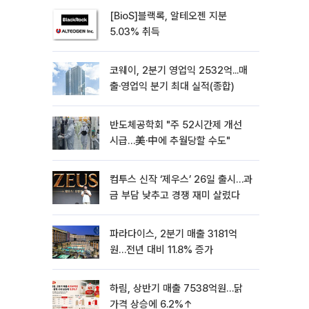
[BioS]블랙록, 알테오젠 지분
5.03% 취득
코웨이, 2분기 영업익 2532억...매
출·영업익 분기 최대 실적(종합)
반도체공학회 "주 52시간제 개선
시급…美·中에 추월당할 수도"
컴투스 신작 ‘제우스’ 26일 출시…과
금 부담 낮추고 경쟁 재미 살렸다
파라다이스, 2분기 매출 3181억
원…전년 대비 11.8% 증가
하림, 상반기 매출 7538억원…닭
가격 상승에 6.2%↑