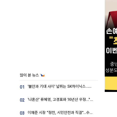
많이 본 뉴스
'불안과 기대 사이' 널뛰는 SK하이닉스…증권가 "HBM4·LTA 기반 펀터멘털 견고"
01
'나혼산' 류혜영, 고경표와 16년산 우정…"자취방서 부모님과 마주쳐"
02
이재준 시장 "정전, 시민안전과 직결"…수원시 비상대응체계 가동
03