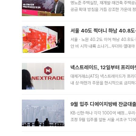
명노준 주택실장, 재개발·재건축 주택공
공급 확대 방침을 거듭 강조한 가운데 정
면 반박하고 나섰다. 명노준 서울시 주택
서울 40도 찍더니 하남 40.8도
서울ㆍ노원 40.2도 이어 하남 40.8도
안 비 시작·내륙 소나기…무더위·열대야 
에서도 40도를 웃도는 기온이 관측됐다
의 극심한
넥스트레이드, 12일부터 프리마
대체거래소(ATS) 넥스트레이드가 프리
내 상·하한가 주문을 한시적으로 금지하
가 체결 사례와 관련해 설명자료를 내고
9월 입주 디에이치방배 잔금대출
KB·신한·하나 각각 1000억 배정…우
조정 9월 입주를 앞둔 서울 서초구 ‘디
은행과 NH농협은행도 대출 취급을 검토
민은행