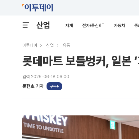
산업
재계
전자/통신/IT
자동차
중
이투데이
산업
유통
롯데마트 보틀벙커, 일본 
입력 2026-06-18 06:00
문현호 기자
구독