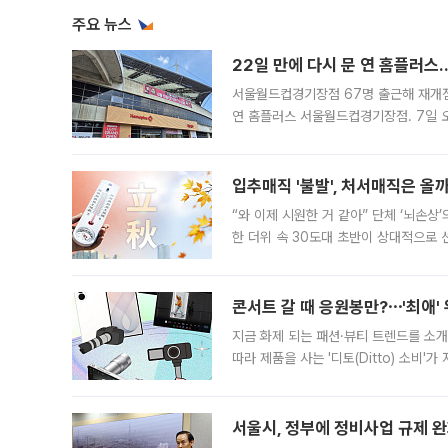
주요 뉴스
22일 만에 다시 문 연 홈플러스
서울월드컵경기장점 67명 출근해 재개점 
연 홈플러스 서울월드컵경기장점. 7일 
우유, 과일 같은 신선식품이 차근차근 자
입추매직 '불발', 처서매직은 올
“와 이제 시원한 거 같아” 단체 ‘뇌손상
한 더위 속 30도대 초반이 상대적으로
지역에 있었습니다. 7월 말에는 서풍과
콘서트 갈 때 응원봉만?⋯'최애'
지금 화제 되는 패션·뷰티 트렌드를 소개
따라 제품을 사는 '디토(Ditto) 소비
어디일까요? 아이돌 콘서트 시작을 기다
서울시, 정부에 정비사업 규제 완화