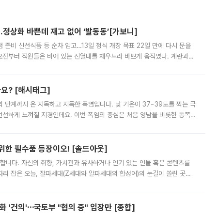
…정상화 바쁜데 재고 없어 ‘발동동’[가보니]
준비 신선식품 등 순차 입고…13일 정식 개장 목표 22일 만에 다시 문을
오전부터 직원들은 비어 있는 진열대를 채우느라 바쁘게 움직였다. 계란과
리를 잡기 시작했지만, 매장 곳곳엔 여전히 텅 빈 매대가 먼저 눈에 들어왔
까요? [해시태그]
’의 단계까지 온 지독하고 지독한 폭염입니다. 낮 기온이 37~39도를 찍는 극
 선선하게 느껴질 지경인데요. 이번 폭염의 중심은 처음 영남을 비롯한 동쪽
 북서풍이 산맥을 넘어 영남 쪽으로 내려오면서 뜨겁고 건조해졌는데요.
 위한 필수품 등장이오! [솔드아웃]
합니다. 자신의 취향, 가치관과 유사하거나 인기 있는 인물 혹은 콘텐츠를
'가 자리 잡은 오늘, 잘파세대(Z세대와 알파세대의 합성어)의 눈길이 쏠린 곳은
리는 공연장. 응원봉만큼이나 눈에 띄는 게 있습니다. 공연이 시작되기
 '건의'⋯국토부 "협의 중" 입장만 [종합]