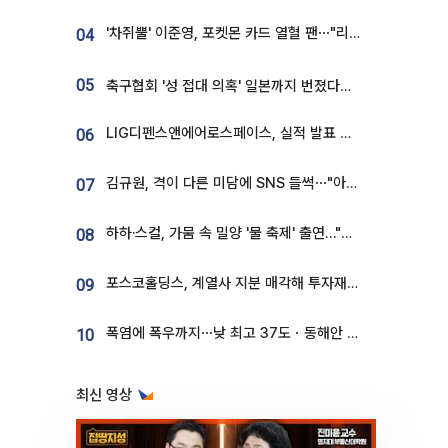
'차쥐뿔' 이준영, 포켓몬 카드 열혈 팬⋯"리셀러 처단할 것"
04
05
축구협회 '성 접대 의혹' 일본까지 번졌다…日 심판 실명 공개
LIG디펜스앤에어로스페이스, 실적 발표 후 급락→반등⋯증권가 “28년까지 튼튼”
06
김규원, 격이 다른 미담에 SNS 들썩⋯"아이 속옷 빨고 졸업식도 참석"
07
하하·스컬, 가뭄 속 밀양 '물 축제' 출연…"출연료 전액 기부"
08
포스코홀딩스, 계열사 지분 매각해 투자재원 2.5조 확보
09
폭염에 폭우까지⋯낮 최고 37도ㆍ동해안 강한 비 [날씨]
10
최신 영상