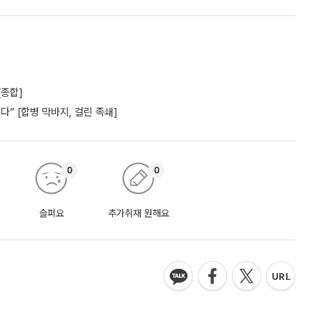
[종합]
” [합병 막바지, 걸린 족쇄]
0
0
슬퍼요
추가취재 원해요