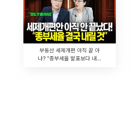
부동산 세제개편 아직 끝 아
냐? "종부세율 발표보다 내릴
것" 장기거주·양도세 전망 I 집
땅지성 I 김인만, 진미윤