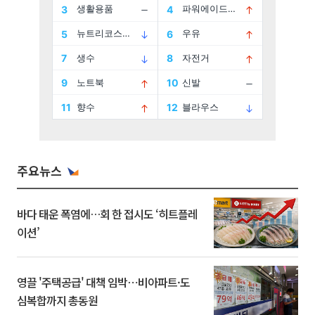
주요뉴스
바다 태운 폭염에…회 한 접시도 ‘히트플레
이션’
영끌 '주택공급' 대책 임박⋯비아파트·도
심복합까지 총동원