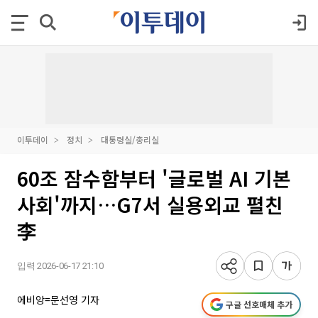
이투데이
정치
대통령실/총리실
60조 잠수함부터 '글로벌 AI 기본
사회'까지…G7서 실용외교 펼친
李
입력 2026-06-17 21:10
에비앙=문선영 기자
구글 선호매체 추가