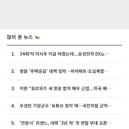
많이 본 뉴스
3445억 자사주 지급 마쳤는데...삼성전자 DX노조, 뒤늦은 '떼쓰기 집회'
1.
영끌 '주택공급' 대책 임박⋯비아파트·도심복합까지 총동원
2.
이란 “호르무즈 새 항로 합의 매우 근접...미국 배상 먼저”
3.
우성빈 기장군수 ‘유튜브 정치’에…국민의힘 군의원들 집단 반발
4.
'전참시' 리센느, 데뷔 '3년 차' 첫 연말 무대 오른다⋯"그동안 섭외 안 와"
5.