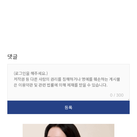
댓글
0 / 300