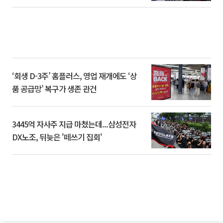
‘회생 D-3주’ 홈플러스, 영업 재개에도 ‘상
품 공급망’ 복구가 생존 관건
3445억 자사주 지급 마쳤는데...삼성전자
DX노조, 뒤늦은 '떼쓰기 집회'