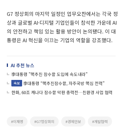
G7 정상회의 마지막 일정인 업무오찬에서는 각국 정
상과 글로벌 AI·디지털 기업인들이 참석한 가운데 AI
의 안전하고 책임 있는 활용 방안이 논의됐다. 이 대
통령은 AI 혁신을 이끄는 기업의 역할을 강조했다.
AI 추천 뉴스
李대통령 "핵추진 잠수함 도입에 속도내라"
李대통령 “핵추진잠수함, 자주국방 핵심 전력"
속보
한화, 60조 캐나다 잠수함 막판 총력전…친환경 사업 협력
#이재명
#G7정상회의
#경제안보
#개발협력