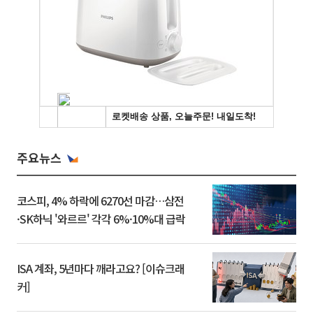
주요뉴스
코스피, 4% 하락에 6270선 마감…삼전
·SK하닉 '와르르' 각각 6%·10%대 급락
ISA 계좌, 5년마다 깨라고요? [이슈크래
커]