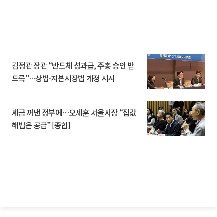
김정관 장관 “반도체 성과급, 주총 승인 받
도록”…상법·자본시장법 개정 시사
세금 꺼낸 정부에…오세훈 서울시장 “집값
해법은 공급” [종합]