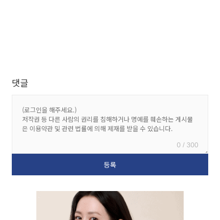
댓글
0 / 300