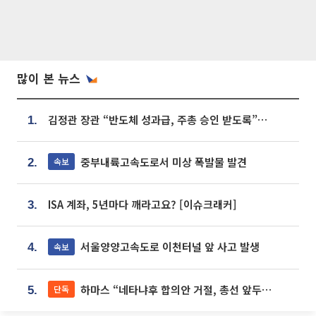
많이 본 뉴스
김정관 장관 “반도체 성과급, 주총 승인 받도록”…상법·자본시장법 개정 시사
1.
중부내륙고속도로서 미상 폭발물 발견
속보
2.
ISA 계좌, 5년마다 깨라고요? [이슈크래커]
3.
서울양양고속도로 이천터널 앞 사고 발생
속보
4.
하마스 “네타냐후 합의안 거절, 총선 앞두고 시간 끌기”
단독
5.