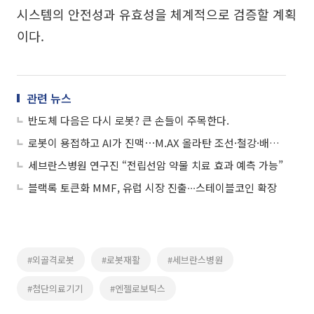
시스템의 안전성과 유효성을 체계적으로 검증할 계획
이다.
관련 뉴스
반도체 다음은 다시 로봇? 큰 손들이 주목한다.
로봇이 용접하고 AI가 진맥⋯M.AX 올라탄 조선·철강·배터리
세브란스병원 연구진 “전립선암 약물 치료 효과 예측 가능”
블랙록 토큰화 MMF, 유럽 시장 진출∙∙∙스테이블코인 확장
#외골격로봇
#로봇재활
#세브란스병원
#첨단의료기기
#엔젤로보틱스