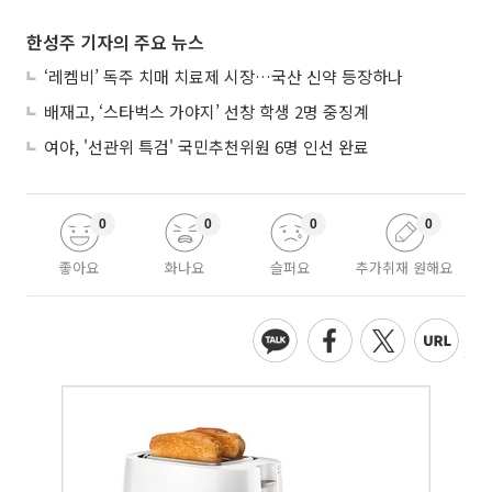
한성주 기자의 주요 뉴스
‘레켐비’ 독주 치매 치료제 시장…국산 신약 등장하나
배재고, ‘스타벅스 가야지’ 선창 학생 2명 중징계
여야, '선관위 특검' 국민추천위원 6명 인선 완료
0
0
0
0
좋아요
화나요
슬퍼요
추가취재 원해요