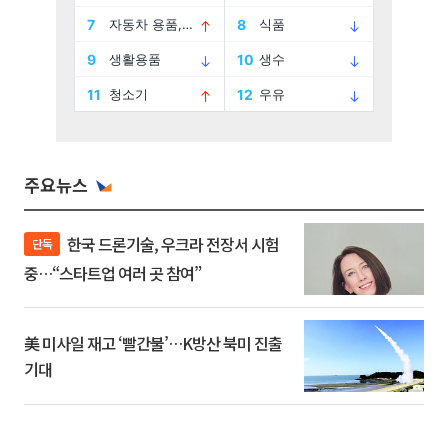
주요뉴스
한국 드론기술, 우크라 전장서 시험
단독
중…“스타트업 여러 곳 참여”
美 미사일 재고 ‘빨간불’…K방산 북미 진출
기대