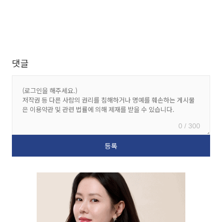
댓글
0 / 300