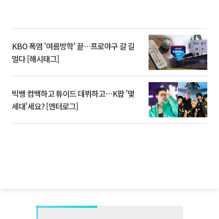
KBO 폭염 '여름방학' 끝…프로야구 갈 길
멀다 [해시태그]
빅뱅 컴백하고 튜이드 데뷔하고⋯K팝 '몇
세대'세요? [엔터로그]