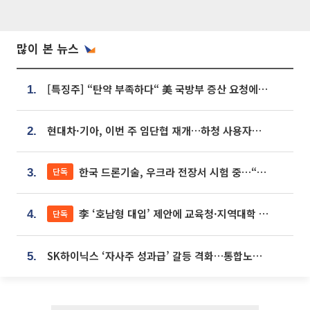
많이 본 뉴스
[특징주] “탄약 부족하다“ 美 국방부 증산 요청에⋯국내 방산주 급등세
1.
현대차·기아, 이번 주 임단협 재개…하청 사용자성 재심도 ‘변수’
2.
한국 드론기술, 우크라 전장서 시험 중…“스타트업 여러 곳 참여”
단독
3.
李 ‘호남형 대입’ 제안에 교육청·지역대학 서·논술형 입시 연계 '착수'
단독
4.
SK하이닉스 ‘자사주 성과급’ 갈등 격화…통합노조 출범 움직임
5.