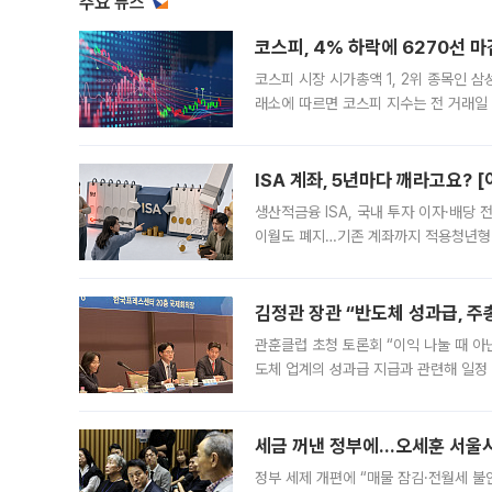
주요 뉴스
코스피, 4% 하락에 6270선 마
코스피 시장 시가총액 1, 2위 종목인 
래소에 따르면 코스피 지수는 전 거래일 대
1.81% 내린 6478.75에 출발한 코
다. 이날 오전
ISA 계좌, 5년마다 깨라고요? 
생산적금융 ISA, 국내 투자 이자·배당
이월도 폐지…기존 계좌까지 적용청년형 
는 5년마다 계좌를 해지하라는 건가요?”
편을
김정관 장관 “반도체 성과급, 
관훈클럽 초청 토론회 “이익 나눌 때 아
도체 업계의 성과급 지급과 관련해 일정
최근 상법·자본시장법 개정으로 기업 지
세금 꺼낸 정부에…오세훈 서울시장
정부 세제 개편에 “매물 잠김·전월세 불