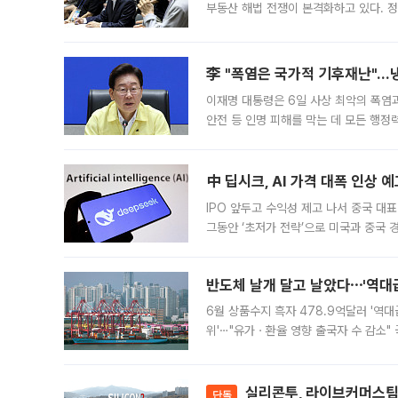
부동산 해법 전쟁이 본격화하고 있다. 
드를 꺼내자 서울시는 전·월세 부담만 
李 "폭염은 국가적 기후재난"…냉
이재명 대통령은 6일 사상 최악의 폭염
안전 등 인명 피해를 막는 데 모든 행
인프라 확충 계획을 내년도 예산안에 반
中 딥시크, AI 가격 대폭 인상 
IPO 앞두고 수익성 제고 나서 중국 대표
그동안 ‘초저가 전략’으로 미국과 중국
가된다. 블룸버그통신에 따르면 딥시크는
반도체 날개 달고 날았다⋯'역대급
6월 상품수지 흑자 478.9억달러 '역대
위'⋯"유가ㆍ환율 영향 출국자 수 감소" 
급 수출 호조가 매달 이어지면서 6월 
대 기
실리콘투, 라이브커머스팀 
단독