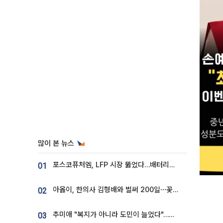
많이 본 뉴스
포스코퓨처엠, LFP 시장 뚫었다…배터리사와 대규모 장기 공급 합의
01
아옳이, 한의사 김형배와 벌써 200일⋯꽃다발 들고 "프러포즈 아냐"
02
추미애 "복지가 아니라 도민이 늘었다"…재정난 책임론 정면돌파
03