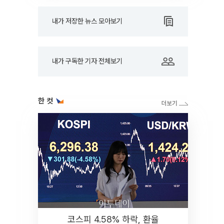
내가 저장한 뉴스 모아보기
내가 구독한 기자 전체보기
한 컷
코스피 4.58% 하락, 환율