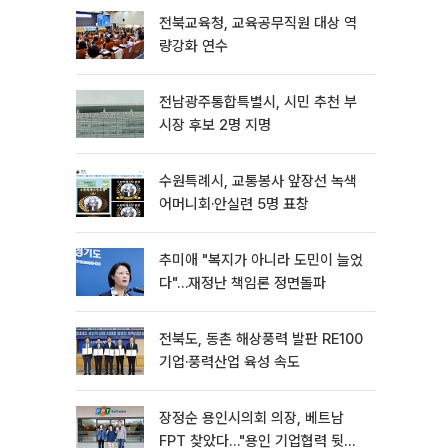
전북교육청, 교육공무직원 대상 역
량강화 연수
전남광주통합특별시, 시민 추천 부
시장 후보 2명 지명
수원특례시, 교통봉사 앞장선 녹색
어머니회·안실련 5명 표창
추미애 "복지가 아니라 도민이 늘었
다"…재정난 책임론 정면돌파
전북도, 동촌 해상풍력 발판 RE100
기업·풍력산업 육성 속도
장정순 용인시의회 의장, 베트남
FPT 찾았다…"용인 기업협력 뒷받