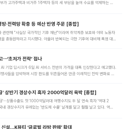
정부가 고가주택과 비거주 1주택자 등의 세 부담을 높여 수요를 억제하는 카
키울 것이라며 세금이 아닌 공급이 근본적인 처방이라고 전면 반박했다.
방·전력망 확충 등 예산 반영 주문 [종합]
과 관련해 "사실상 국가적인 기후 재난"이라며 취약계층 보호와 야외 노동자
정력을 총동원하라고 지시했다. 아울러 반복되는 극한 기후에 대비해 폭염 대응
영하는 방안도 검토하라고 주문했다. 이 대통령은 이날 폭염·가뭄 대
예고⋯‘초저가 전략’ 접나
 AI 기업 딥시크가 6일 AI 서비스 전반의 가격을 대폭 인상한다고 예고했다.
 경쟁사들을 압박하며 시장 판도를 뒤흔들어온 만큼 이례적인 전략 변화로 평
 이날 공지를 통해 구체적인 인상 폭은 공개하지 않았지만 상당한 수
' 상반기 경상수지 흑자 2000억달러 육박 [종합]
급'⋯상품수출도 첫 1000억달러대 여행수지도 두 달 연속 흑자 '역대 2
국내 경상수지가 유례없는 '반도체 수출' 날개를 달고 훨훨 날고 있다. 역대
경상수지 뿐 아니라 상반기 경상수지 흑자도 2000억달러에 근접하며 사상 최
신설…K뷰티 ‘글로벌 라방 판매’ 확대