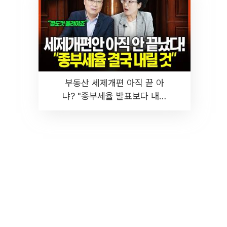
부동산 세제개편 아직 끝 아
냐? "종부세율 발표보다 내릴
것" 장기거주·양도세 전망 I 집
땅지성 I 김인만, 진미윤