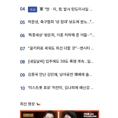
04
軍 "한ㆍ미, 北 발사 탄도미사일 제원 정밀분석 중"
속보
박문성, 축구협회 '성 접대' 보도에 분노…"다 말아먹으려고 작정했나"
05
'특종세상' 방은희, 이혼 허락해 준 아들⋯"너무 잘 커줬다" 오열
06
“골키퍼로 세워도 최선 다할 것”⋯맨시티 누네스, 주전 경쟁 각오 [인터뷰]
07
[내일날씨] 입추에도 39도 폭염 계속…일부 지역 소나기
08
김종국 만난 김민재, 남아공전 패배에 솔직한 속내⋯"선수들도 못하긴 했다"
09
'미스트롯 포유' 허찬미, 김나희에 배신감 든 사연⋯"이상준 추천해주더라"
10
최신 영상