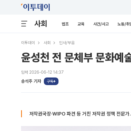
사회
법조
교육
사건/사고
노동/취
이투데이
사회
인사/부음
윤성천 전 문체부 문화예
입력 2026-06-12 14:37
송석주 기자
구독
저작권국장·WIPO 파견 등 거친 저작권 정책 전문가