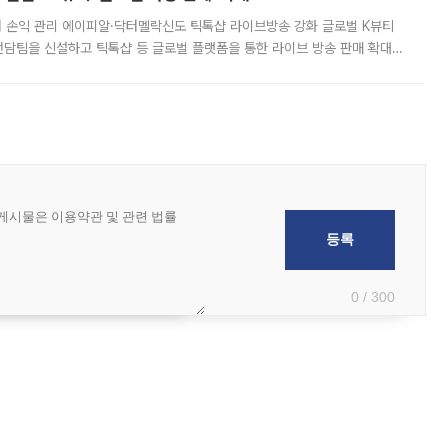
터 손익 관리 에이피알·닥터멜락신도 틱톡샵 라이브방송 강화 글로벌 K뷰티
담팀을 신설하고 틱톡샵 등 글로벌 플랫폼을 통한 라이브 방송 판매 확대에
급하는 데서 한발 더 나아가 방송 기획과 상품 구성, 출연자 섭외, 손익
0 / 300