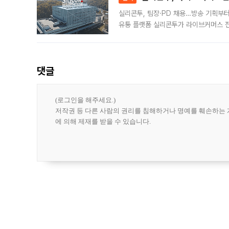
실리콘투, 팀장·PD 채용…방송 기획부
유통 플랫폼 실리콘투가 라이브커머스 전
나섰다. 국내 화장품을 해외 유통망에 공
댓글