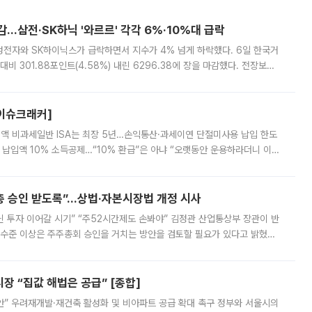
감…삼전·SK하닉 '와르르' 각각 6%·10%대 급락
삼성전자와 SK하이닉스가 급락하면서 지수가 4% 넘게 하락했다. 6일 한국거
비 301.88포인트(4.58%) 내린 6296.38에 장을 마감했다. 전장보다
스피는 장중 한때 6550.94까지 오르기도 했으나 6238.32까지 밀리기도 했
[이슈크래커]
 전액 비과세일반 ISA는 최장 5년…손익통산·과세이연 단절미사용 납입 한도
납입액 10% 소득공제…“10% 환급”은 아냐 “오랫동안 운용하라더니 이제
 ‘만능 절세 통장’으로 불리는 개인종합자산관리계좌(ISA)가 두 갈래로 개
주총 승인 받도록”…상법·자본시장법 개정 시사
닌 투자 이어갈 시기” “주52시간제도 손봐야” 김정관 산업통상부 장관이 반
 수준 이상은 주주총회 승인을 거치는 방안을 검토할 필요가 있다고 밝혔다.
배구조와 주주권 강화 논의가 이어지는 가운데, 핵심 연구인력에 대한
 “집값 해법은 공급” [종합]
안” 우려재개발·재건축 활성화 및 비아파트 공급 확대 촉구 정부와 서울시의