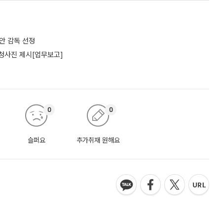
리안 감독 선정
 청사진 제시[업무보고]
0
0
슬퍼요
추가취재 원해요