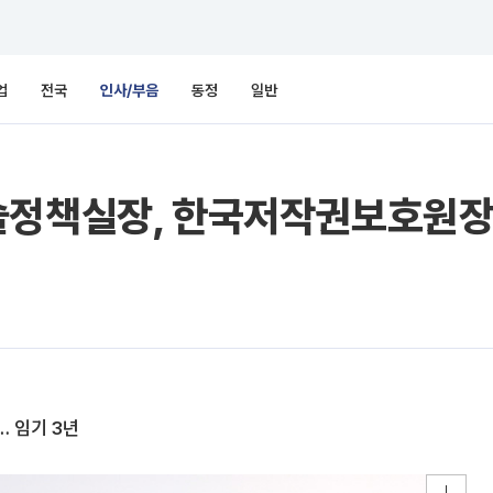
업
전국
인사/부음
동정
일반
술정책실장, 한국저작권보호원장
… 임기 3년