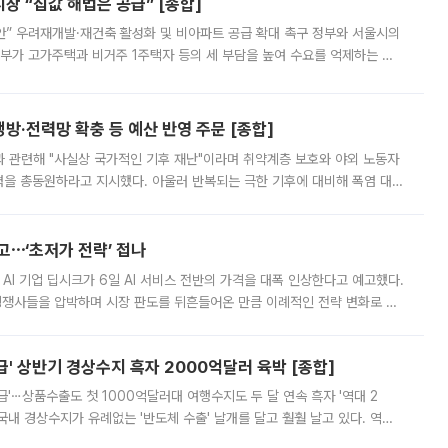
 “집값 해법은 공급” [종합]
안” 우려재개발·재건축 활성화 및 비아파트 공급 확대 촉구 정부와 서울시의
정부가 고가주택과 비거주 1주택자 등의 세 부담을 높여 수요를 억제하는 카
키울 것이라며 세금이 아닌 공급이 근본적인 처방이라고 전면 반박했다.
방·전력망 확충 등 예산 반영 주문 [종합]
과 관련해 "사실상 국가적인 기후 재난"이라며 취약계층 보호와 야외 노동자
정력을 총동원하라고 지시했다. 아울러 반복되는 극한 기후에 대비해 폭염 대응
영하는 방안도 검토하라고 주문했다. 이 대통령은 이날 폭염·가뭄 대
예고⋯‘초저가 전략’ 접나
 AI 기업 딥시크가 6일 AI 서비스 전반의 가격을 대폭 인상한다고 예고했다.
 경쟁사들을 압박하며 시장 판도를 뒤흔들어온 만큼 이례적인 전략 변화로 평
 이날 공지를 통해 구체적인 인상 폭은 공개하지 않았지만 상당한 수
' 상반기 경상수지 흑자 2000억달러 육박 [종합]
급'⋯상품수출도 첫 1000억달러대 여행수지도 두 달 연속 흑자 '역대 2
국내 경상수지가 유례없는 '반도체 수출' 날개를 달고 훨훨 날고 있다. 역대
경상수지 뿐 아니라 상반기 경상수지 흑자도 2000억달러에 근접하며 사상 최