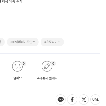
 이용 의혹 수사
권
#네이버페이포인트
#쇼핑라이브
0
0
슬퍼요
추가취재 원해요