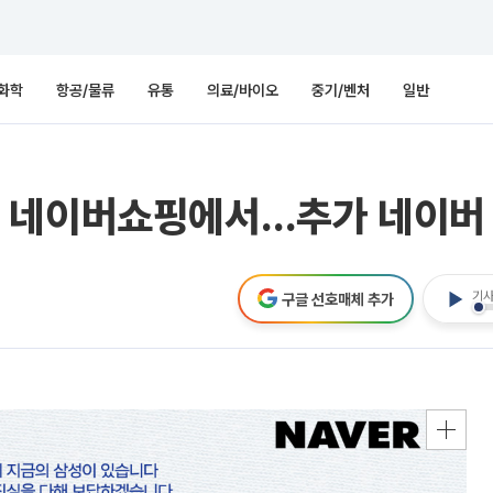
화학
항공/물류
유통
의료/바이오
중기/벤처
일반
 네이버쇼핑에서…추가 네이버
기사
구글 선호매체 추가