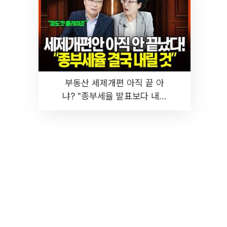
부동산 세제개편 아직 끝 아
냐? "종부세율 발표보다 내릴
것" 장기거주·양도세 전망 I 집
땅지성 I 김인만, 진미윤