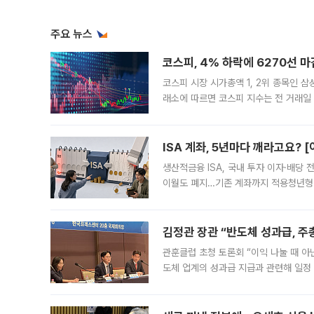
주요 뉴스
코스피, 4% 하락에 6270선 마
코스피 시장 시가총액 1, 2위 종목인 
래소에 따르면 코스피 지수는 전 거래일 대
1.81% 내린 6478.75에 출발한 코
다. 이날 오전
ISA 계좌, 5년마다 깨라고요? 
생산적금융 ISA, 국내 투자 이자·배당
이월도 폐지…기존 계좌까지 적용청년형 
는 5년마다 계좌를 해지하라는 건가요?”
편을
김정관 장관 “반도체 성과급, 
관훈클럽 초청 토론회 “이익 나눌 때 아
도체 업계의 성과급 지급과 관련해 일정
최근 상법·자본시장법 개정으로 기업 지