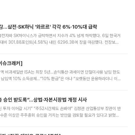
감…삼전·SK하닉 '와르르' 각각 6%·10%대 급락
삼성전자와 SK하이닉스가 급락하면서 지수가 4% 넘게 하락했다. 6일 한국거
비 301.88포인트(4.58%) 내린 6296.38에 장을 마감했다. 전장보다
스피는 장중 한때 6550.94까지 오르기도 했으나 6238.32까지 밀리기도 했
[이슈크래커]
 전액 비과세일반 ISA는 최장 5년…손익통산·과세이연 단절미사용 납입 한도
납입액 10% 소득공제…“10% 환급”은 아냐 “오랫동안 운용하라더니 이제
 ‘만능 절세 통장’으로 불리는 개인종합자산관리계좌(ISA)가 두 갈래로 개
주총 승인 받도록”…상법·자본시장법 개정 시사
닌 투자 이어갈 시기” “주52시간제도 손봐야” 김정관 산업통상부 장관이 반
 수준 이상은 주주총회 승인을 거치는 방안을 검토할 필요가 있다고 밝혔다.
배구조와 주주권 강화 논의가 이어지는 가운데, 핵심 연구인력에 대한