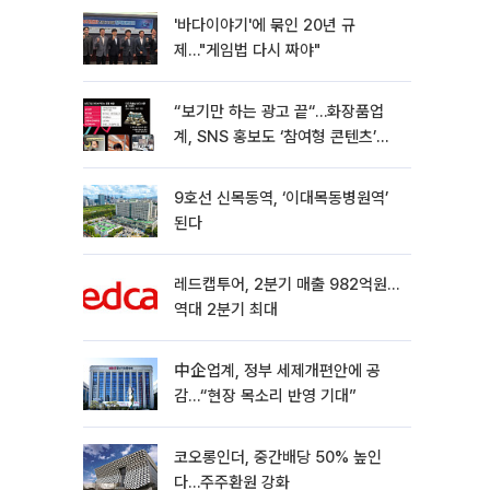
'바다이야기'에 묶인 20년 규
제…"게임법 다시 짜야"
“보기만 하는 광고 끝“…화장품업
계, SNS 홍보도 ‘참여형 콘텐츠’로
변모[K뷰티 라방戰]
9호선 신목동역, ‘이대목동병원역’
된다
레드캡투어, 2분기 매출 982억원…
역대 2분기 최대
中企업계, 정부 세제개편안에 공
감…“현장 목소리 반영 기대”
코오롱인더, 중간배당 50% 높인
다…주주환원 강화