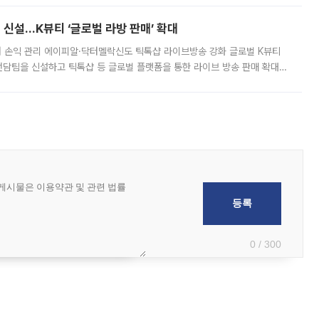
신설…K뷰티 ‘글로벌 라방 판매’ 확대
터 손익 관리 에이피알·닥터멜락신도 틱톡샵 라이브방송 강화 글로벌 K뷰티
담팀을 신설하고 틱톡샵 등 글로벌 플랫폼을 통한 라이브 방송 판매 확대에
급하는 데서 한발 더 나아가 방송 기획과 상품 구성, 출연자 섭외, 손익
0 / 300