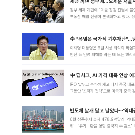
세금 꺼낸 정부에…오세훈 서울시장
정부 세제 개편에 “매물 잠김·전월세 불
부동산 해법 전쟁이 본격화하고 있다. 
드를 꺼내자 서울시는 전·월세 부담만 
李 "폭염은 국가적 기후재난"…냉
이재명 대통령은 6일 사상 최악의 폭염
안전 등 인명 피해를 막는 데 모든 행
인프라 확충 계획을 내년도 예산안에 반
中 딥시크, AI 가격 대폭 인상 
IPO 앞두고 수익성 제고 나서 중국 대표
그동안 ‘초저가 전략’으로 미국과 중국
가된다. 블룸버그통신에 따르면 딥시크는
반도체 날개 달고 날았다⋯'역대급
6월 상품수지 흑자 478.9억달러 '역대
위'⋯"유가ㆍ환율 영향 출국자 수 감소" 
급 수출 호조가 매달 이어지면서 6월 