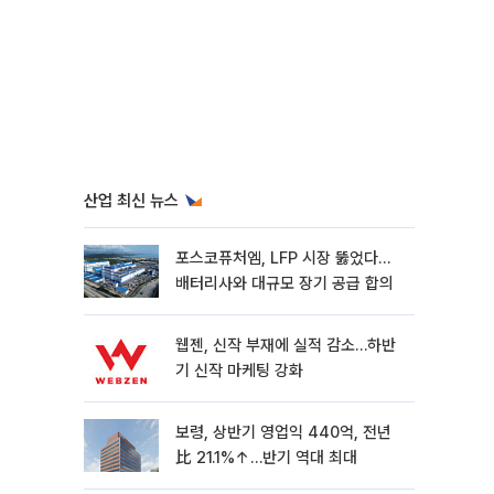
산업 최신 뉴스
포스코퓨처엠, LFP 시장 뚫었다…
배터리사와 대규모 장기 공급 합의
웹젠, 신작 부재에 실적 감소…하반
기 신작 마케팅 강화
보령, 상반기 영업익 440억, 전년
比 21.1%↑…반기 역대 최대