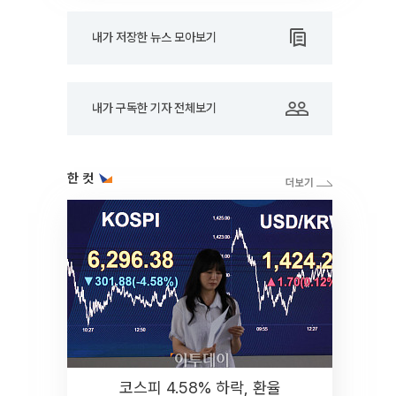
내가 저장한 뉴스 모아보기
내가 구독한 기자 전체보기
한 컷
코스피 4.58% 하락, 환율