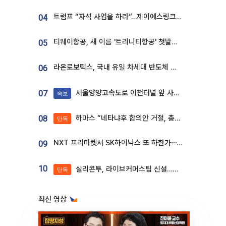
트럼프 “자석 사업을 하라”…제이에스링크, 비중국 영구자석 공급망 구축 속도
04
티웨이항공, 새 이름 '트리니티항공' 첫발…SSC 전략 본격화
05
라온로보틱스, 국내 유일 차세대 반도체 공정 로봇 개발 ‘고객사 테스트 진행’
06
서울양양고속도로 이천터널 앞 사고 발생
07
속보
하마스 “네타냐후 합의안 거절, 총선 앞두고 시간 끌기”
08
단독
NXT 프리마켓서 SK하이닉스 또 하한가⋯‘11주 거래’에 시초가 왜곡
09
10
실리콘투, 라이브커머스팀 신설…K뷰티 ‘글로벌 판매망’ 확대[K뷰티 라방戰]
단독
최신 영상