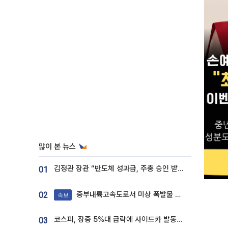
많이 본 뉴스
김정관 장관 “반도체 성과급, 주총 승인 받도록”…상법·자본시장법 개정 시사
01
중부내륙고속도로서 미상 폭발물 발견
02
속보
코스피, 장중 5%대 급락에 사이드카 발동…삼성·SK 동반 폭락
03