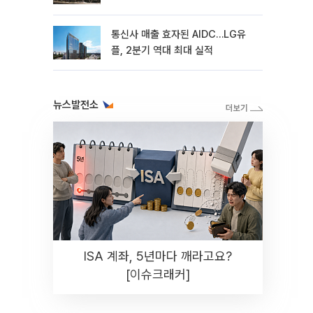
통신사 매출 효자된 AIDC…LG유
플, 2분기 역대 최대 실적
뉴스발전소
ISA 계좌, 5년마다 깨라고요?
[이슈크래커]