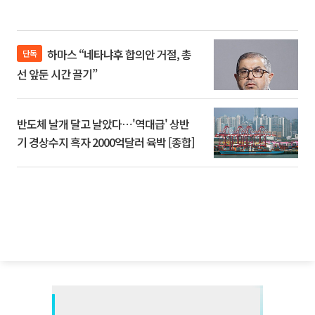
하마스 “네타냐후 합의안 거절, 총
단독
선 앞둔 시간 끌기”
반도체 날개 달고 날았다⋯'역대급' 상반
기 경상수지 흑자 2000억달러 육박 [종합]