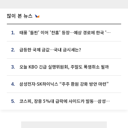
많이 본 뉴스
태풍 '돌핀' 이어 '찬홈' 등장…예상 경로에 한국 '한숨'
1.
급등한 국제 금값…국내 금시세는?
2.
오늘 KBO 긴급 실행위원회, 주말도 폭염취소 될까
3.
삼성전자·SK하이닉스 “주주 환원 강화 방안 마련”
4.
코스피, 장중 5%대 급락에 사이드카 발동…삼성·SK 동반 폭락
5.