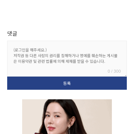
댓글
0 / 300