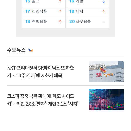
주요뉴스
NXT 프리마켓서 SK하이닉스 또 하한
가⋯‘11주 거래’에 시초가 왜곡
코스피 장중 낙폭 확대에 '매도 사이드
카'…외인 2.8조'팔자'· 개인 3.1조 '사자'