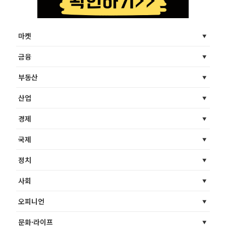
마켓
금융
부동산
산업
경제
국제
정치
사회
오피니언
문화·라이프