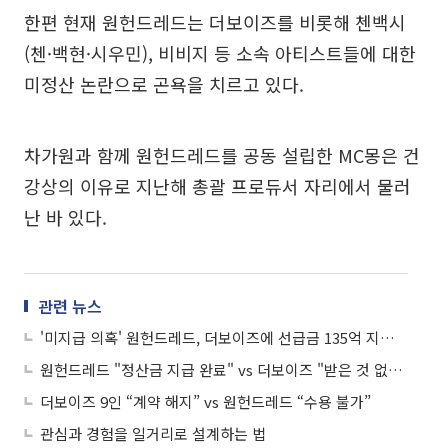
한편 현재 원헌드레드는 더보이즈를 비롯해 첸백시
(첸·백현·시우민), 비비지 등 소속 아티스트들에 대한
미정산 논란으로 곤욕을 치르고 있다.
차가원과 함께 원헌드레드를 공동 설립한 MC몽은 건
강상의 이유로 지난해 총괄 프로듀서 자리에서 물러
난 바 있다.
관련 뉴스
'미지급 의혹' 원헌드레드, 더보이즈에 선급금 135억 지급⋯"업계 최고 대우 해줬는데"
원헌드레드 "정산금 지급 완료" vs 더보이즈 "받은 것 없어"⋯갈등 격화
더보이즈 9인 “계약 해지” vs 원헌드레드 “수용 불가”
관심과 경험을 일거리로 설계하는 법