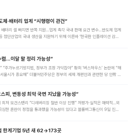
반도체·배터리 업계 “시행령이 관건”
 배터리 셀 빠지면 반쪽 지원…업계 촉각 국내 판매 요건 변수…반도체 업계
등 첨단산업의 국내 생산을 지원하기 위해 이른바 ‘한국판 인플레이션 감축
를 신설했지만, 업계에서는 세부 지원 대상에 따라 정책 효과가 크게 달라
수렴…이달 말 정리 가능성”
없어” “주가누르기방지법, 정부가 조정 가닥잡아” 황희 ‘버스하우스’ 논란에 “해
 서울시가 중요해” 더불어민주당은 정부의 세제 개편안과 관련한 당 안팎 의
에 나서겠다고 예고했다. 민주당은 8월 말 당정 조율을 거친 개편안이
스피, 변동성 최악 국면 지났을 가능성”
 만에 최저 모건스탠리 “디레버리징 절반 이상 진행” 저평가·실적은 매력적…외
든 극심한 혼란이 정점을 통과했을 가능성이 있다고 블룸버그통신이 9일 진단
가 상당 부분 정리된 데다 금융당국의 규제 강화로 고위험 상품 거래도 급감
한계기업 5년 새 62→173곳