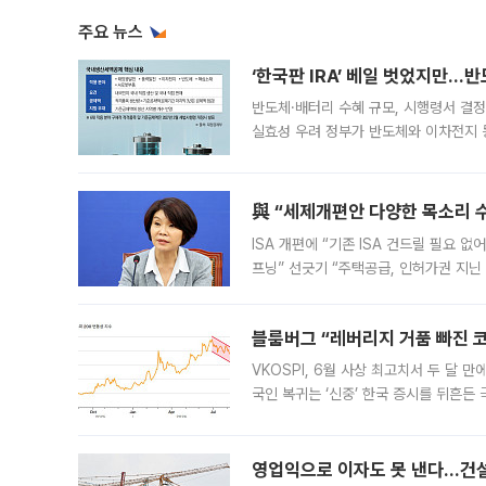
주요 뉴스
‘한국판 IRA’ 베일 벗었지만…
반도체·배터리 수혜 규모, 시행령서 결정
실효성 우려 정부가 반도체와 이차전지 
법(IRA)’으로 불리는 국내생산세액공제
與 “세제개편안 다양한 목소리 
ISA 개편에 “기존 ISA 건드릴 필요 
프닝” 선긋기 “주택공급, 인허가권 지닌
견을 수렴해 당정과 개편안에 대한 조율
블룸버그 “레버리지 거품 빠진 코
VKOSPI, 6월 사상 최고치서 두 달
국인 복귀는 ‘신중’ 한국 증시를 뒤흔
했다. 대규모 반대매매로 레버리지 투자
영업익으로 이자도 못 낸다…건설 