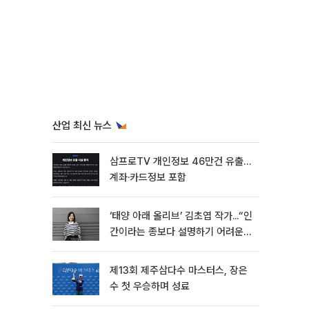
산업 최신 뉴스
삼프로TV 개인정보 46만건 유출…
계좌·카드정보 포함
‘태양 아래 올리브’ 김초엽 작가...“인
간이라는 종보다 설명하기 어려운
한 사람을 쓰고 싶었다”[문화人터
뷰]
제13회 제주삼다수 마스터스, 장은
수 첫 우승하며 성료