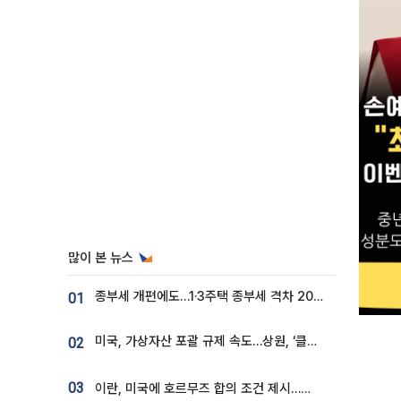
많이 본 뉴스
종부세 개편에도…1·3주택 종부세 격차 2028년부터 확대
01
미국, 가상자산 포괄 규제 속도…상원, ‘클래리티법’ 9월 절차투표 추진
02
03
이란, 미국에 호르무즈 합의 조건 제시…美 “경기 아직 안 끝나” [종합]