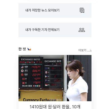
내가 저장한 뉴스 모아보기
내가 구독한 기자 전체보기
한 컷
1410원대 원·달러 환율, 10개