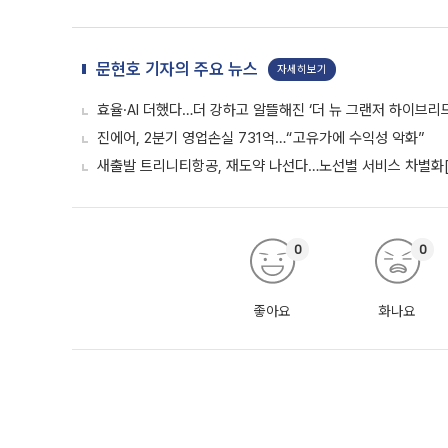
문현호 기자의 주요 뉴스
자세히보기
효율·AI 더했다…더 강하고 알뜰해진 ‘더 뉴 그랜저 하이브리드
진에어, 2분기 영업손실 731억…“고유가에 수익성 악화”
새출발 트리니티항공, 재도약 나선다…노선별 서비스 차별화
0
0
좋아요
화나요