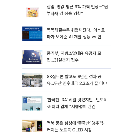
삼립, 빵값 평균 9% 가격 인상⋯“원
부자재 값 상승 영향”
똑똑해질수록 위험해진다…아스트
라가 보여준 'AI 개발 성능 vs 안전
딜레마'
중기부, 지방소멸대응 유공자 모
집…31일까지 접수
SK실트론 팔고도 8년간 성과 공
유…두산 인수대금 2.3조가 끝 아냐
‘한국판 IRA’ 베일 벗었지만…반도체
·배터리 업계 “시행령이 관건”
맥북 품은 삼성에 ‘중국산’ 맹추격⋯
커지는 노트북 OLED 시장