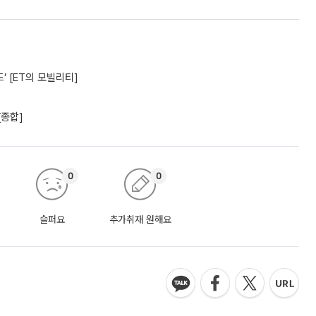
’ [ET의 모빌리티]
[종합]
0
0
슬퍼요
추가취재 원해요