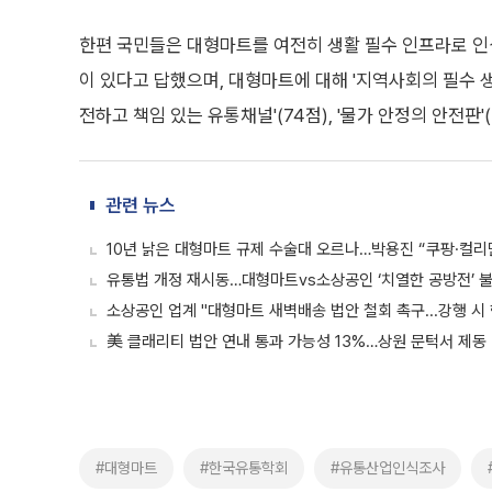
한편 국민들은 대형마트를 여전히 생활 필수 인프라로 인식
이 있다고 답했으며, 대형마트에 대해 '지역사회의 필수 생활 
전하고 책임 있는 유통채널'(74점), '물가 안정의 안전판'
관련 뉴스
10년 낡은 대형마트 규제 수술대 오르나…박용진 “쿠팡·컬리만
유통법 개정 재시동…대형마트vs소상공인 ‘치열한 공방전’ 불
소상공인 업계 "대형마트 새벽배송 법안 철회 촉구...강행 시
美 클래리티 법안 연내 통과 가능성 13%…상원 문턱서 제동
#대형마트
#한국유통학회
#유통산업인식조사