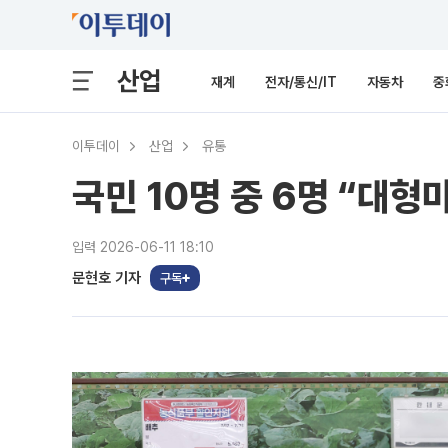
산업
재계
전자/통신/IT
자동차
중
이투데이
산업
유통
국민 10명 중 6명 “대
입력 2026-06-11 18:10
문현호 기자
구독