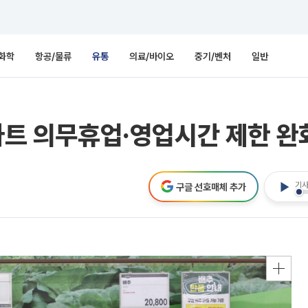
화학
항공/물류
유통
의료/바이오
중기/벤처
일반
형마트 의무휴업·영업시간 제한 완
기사
구글 선호매체 추가