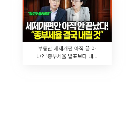
부동산 세제개편 아직 끝 아
냐? "종부세율 발표보다 내릴
것" 장기거주·양도세 전망 I 집
땅지성 I 김인만, 진미윤