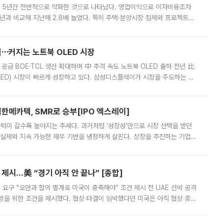
 5년간 전반적으로 악화한 것으로 나타났다. 영업이익으로 이자비용조차
년과 비교해 지난해 2.8배 늘었다. 특히 주택·분양시장 침체와 프로젝트파
 악화가 두드러졌다. 9일 한국건설산업연구원은 ‘2025년 건설업 외감기업
격⋯커지는 노트북 OLED 시장
 공급 BOE·TCL 생산 확대하며 中 추격 속도 노트북 OLED 출하 전년 比
ED) 시장이 빠르게 성장하고 있다. 삼성디스플레이가 시장을 주도하는 가
 확대에 나서면서 노트북 OLED 시장을 둘러싼 경쟁이 치열해지고 있다. 9
한메카텍, SMR로 승부[IPO 엑스레이]
 문턱이 갈수록 높아지는 추세다. 과거처럼 ‘성장성’만으로 시장 선택을 받던
 실체와 지속 가능한 재무 기반을 냉정하게 살핀다. 상장을 추진하는 기업들
를 입증해야 하는 시험대에 섰다. 본지는 상장을 앞둔 기업의 기술 경쟁
제시…美 “경기 아직 안 끝나” [종합]
 요구 “오만과 합의 별개로 미국이 충족해야” 조건 제시 전 UAE 선박 공격
방을 위한 조건을 제시했다. 협상 타결이 임박했다던 미국은 아직 협상 중이
현지시간) 모하마드 바게르 졸가드르 이란 최고국가안보회의 사무총장은 타