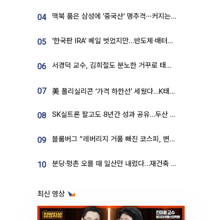
맥북 품은 삼성에 ‘중국산’ 맹추격⋯커지는 노트북 OLED 시장
04
‘한국판 IRA’ 베일 벗었지만…반도체·배터리 업계 “시행령이 관건”
05
서경덕 교수, 김희철도 분노한 거꾸로 태극기⋯"엉터리는 아냐, 아쉬울 뿐"
06
07
美 폴리실리콘 ‘가격 하한선’ 세웠다…K태양광 수혜 기대
SK실트론 팔고도 8년간 성과 공유…두산 인수대금 2.3조가 끝 아냐
08
블룸버그 “레버리지 거품 빠진 코스피, 변동성 최악 국면 지났을 가능성”
09
분당·평촌 오를 때 일산만 내렸다…재건축 기대감도 ‘무색’
10
최신 영상