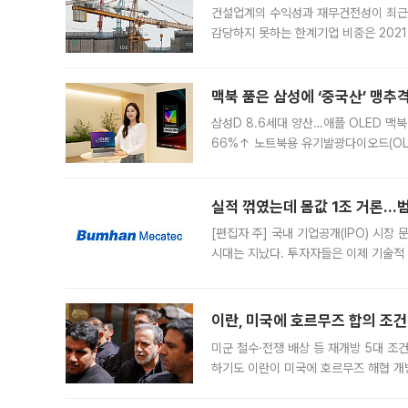
건설업계의 수익성과 재무건전성이 최근
감당하지 못하는 한계기업 비중은 2021
이낸싱(PF) 부담이 집중된 건축 부문의
경영
맥북 품은 삼성에 ‘중국산’ 맹추
삼성D 8.6세대 양산…애플 OLED 맥북
66%↑ 노트북용 유기발광다이오드(OL
운데 중국 BOE와 TCL CSOT도 생산
일 업계에 따르면 삼성
실적 꺾였는데 몸값 1조 거론…범
[편집자 주] 국내 기업공개(IPO) 시장
시대는 지났다. 투자자들은 이제 기술적
은 거시경제 불확실성 속에 실적과 성과
이란, 미국에 호르무즈 합의 조건 
미군 철수·전쟁 배상 등 재개방 5대 조건
하기도 이란이 미국에 호르무즈 해협 개
라며 조심스러운 반응을 보였다. 8일(