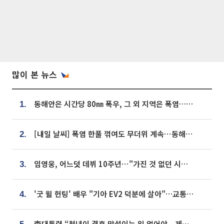
많이 본 뉴스
동해안은 시간당 80㎜ 폭우, 그 외 지역은 폭염…‘극과 극 날씨’
1.
[내일 날씨] 폭염 한풀 꺾여도 무더위 계속⋯동해안 이틀 연속 비
2.
임영웅, 어느덧 데뷔 10주년⋯"가진 것 없던 시절, 내 앞엔 20명의 팬뿐"
3.
'굿 윌 헌팅' 배우 "기아 EV2 덕분에 살아"…교통사고 후 안전성 극찬
4.
李대통령 “청년이 결혼 망설이는 일 없어야...제도상 불이익 조사”