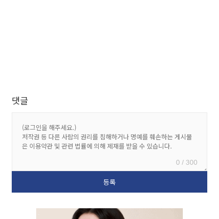
댓글
0 / 300