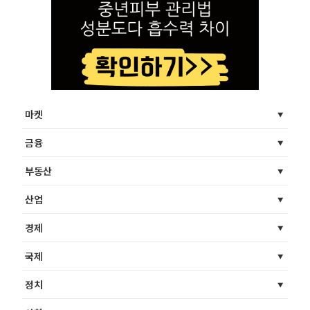
마켓
금융
부동산
산업
경제
국제
정치