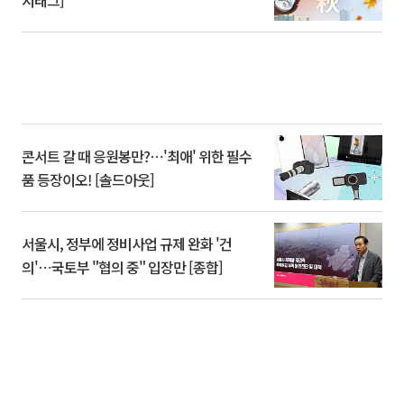
시태그]
콘서트 갈 때 응원봉만?⋯'최애' 위한 필수
품 등장이오! [솔드아웃]
서울시, 정부에 정비사업 규제 완화 '건
의'⋯국토부 "협의 중" 입장만 [종합]