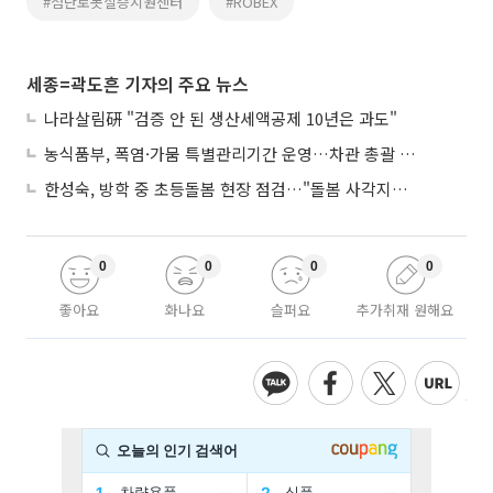
#첨단로봇실증지원센터
#ROBEX
세종=곽도흔 기자의 주요 뉴스
나라살림硏 "검증 안 된 생산세액공제 10년은 과도"
농식품부, 폭염·가뭄 특별관리기간 운영…차관 총괄 대응체계 격상
한성숙, 방학 중 초등돌봄 현장 점검…"돌봄 사각지대 없애야"
0
0
0
0
좋아요
화나요
슬퍼요
추가취재 원해요