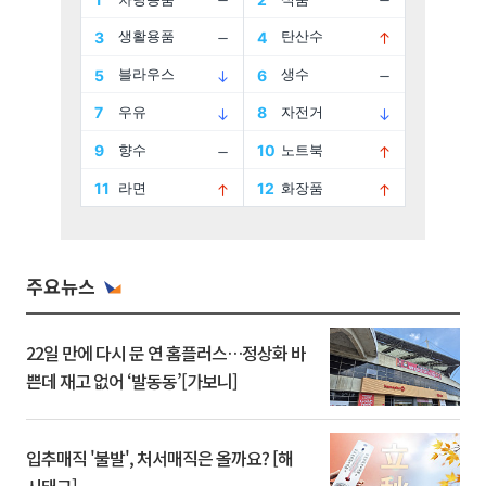
주요뉴스
22일 만에 다시 문 연 홈플러스…정상화 바
쁜데 재고 없어 ‘발동동’[가보니]
입추매직 '불발', 처서매직은 올까요? [해