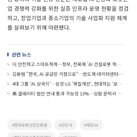
업 경쟁력 강화를 위한 실증 인프라 운영 현황을 점검
하고, 창업기업과 중소기업의 기술 사업화 지원 체계
를 살펴보기 위해 마련됐다.
관련 뉴스
더 안전하고 스마트하게⋯정부, 전북에 'AI 건설로봇 혁신센터' 설립
김용범 "한국, AI 공급망 거점으로"…반도체·데이터센터·로봇 묶는 '프로젝트 트리니티' 구상
4대 그룹 ‘AI 삼국지’…삼성·LG ‘체질개선’, 현대차는 ‘로봇’, SK는 ‘조직파괴’
美 클래리티 법안 연내 통과 가능성 13%…상원 문턱서 제동
#한국로봇산업진흥원
#김민석
#제조AX