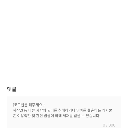
댓글
0 / 300