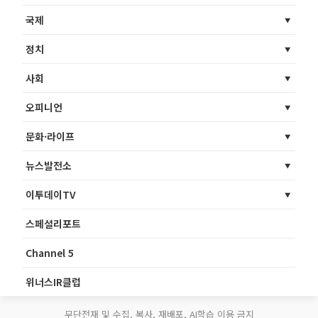
국제
정치
사회
오피니언
문화·라이프
뉴스발전소
이투데이TV
스페셜리포트
Channel 5
위너스IR클럽
무단전재 및 수집, 복사, 재배포, AI학습 이용 금지