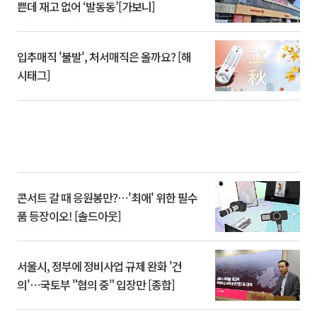
쁜데 재고 없어 ‘발동동’[가보니]
입추매직 '불발', 처서매직은 올까요? [해
시태그]
콘서트 갈 때 응원봉만?⋯'최애' 위한 필수
품 등장이오! [솔드아웃]
서울시, 정부에 정비사업 규제 완화 '건
의'⋯국토부 "협의 중" 입장만 [종합]