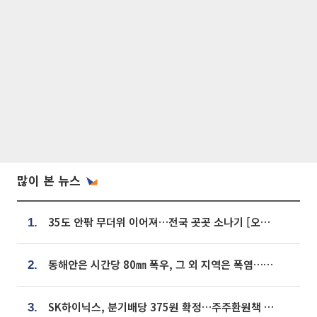
많이 본 뉴스
35도 안팎 무더위 이어져…전국 곳곳 소나기 [오늘 날씨]
1.
동해안은 시간당 80㎜ 폭우, 그 외 지역은 폭염…‘극과 극 날씨’
2.
SK하이닉스, 분기배당 375원 확정…주주환원책 9월로 앞당겨 발표
3.