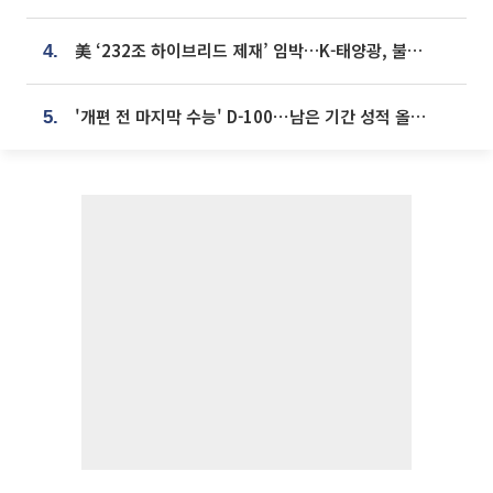
美 ‘232조 하이브리드 제재’ 임박…K-태양광, 불확실성 털고 날개 다나
4.
'개편 전 마지막 수능' D-100⋯남은 기간 성적 올릴 전략은
5.