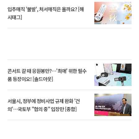
입추매직 '불발', 처서매직은 올까요? [해
시태그]
콘서트 갈 때 응원봉만?⋯'최애' 위한 필수
품 등장이오! [솔드아웃]
서울시, 정부에 정비사업 규제 완화 '건
의'⋯국토부 "협의 중" 입장만 [종합]