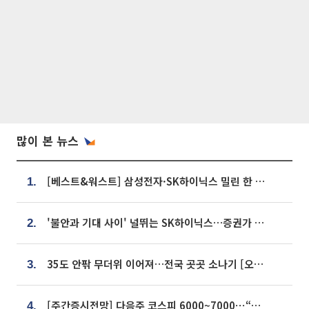
많이 본 뉴스
[베스트&워스트] 삼성전자·SK하이닉스 밀린 한 주…상상인증권은 85% 급등
1.
'불안과 기대 사이' 널뛰는 SK하이닉스…증권가 "HBM4·LTA 기반 펀터멘털 견고"
2.
35도 안팎 무더위 이어져…전국 곳곳 소나기 [오늘 날씨]
3.
[주간증시전망] 다음주 코스피 6000~7000⋯“外人 수급은 정책이 변수”
4.