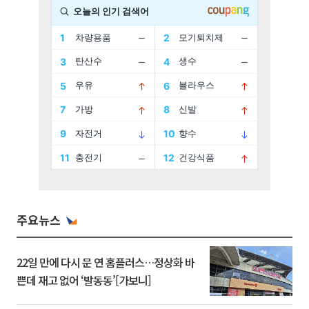
주요뉴스
22일 만에 다시 문 연 홈플러스…정상화 바
쁜데 재고 없어 ‘발동동’[가보니]