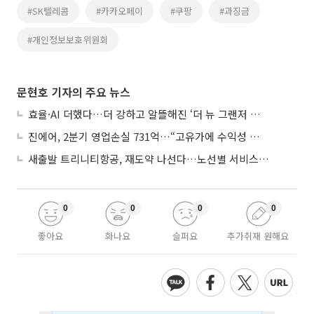
#SK텔레콤
#카카오페이
#쿠팡
#과징금
#개인정보보호위원회
문현호 기자의 주요 뉴스
효율·AI 더했다…더 강하고 알뜰해진 ‘더 뉴 그랜저 하이브리드’
진에어, 2분기 영업손실 731억…“고유가에 수익성 악화”
새출발 트리니티항공, 재도약 나선다…노선별 서비스 차별화
0
0
0
0
좋아요
화나요
슬퍼요
추가취재 원해요