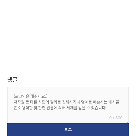
댓글
0 / 300