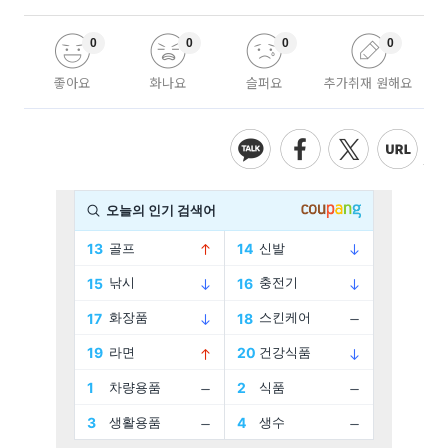
0
0
0
0
좋아요
화나요
슬퍼요
추가취재 원해요