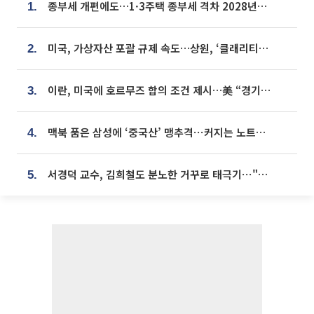
종부세 개편에도…1·3주택 종부세 격차 2028년부터 확대
1.
미국, 가상자산 포괄 규제 속도…상원, ‘클래리티법’ 9월 절차투표 추진
2.
이란, 미국에 호르무즈 합의 조건 제시…美 “경기 아직 안 끝나” [종합]
3.
맥북 품은 삼성에 ‘중국산’ 맹추격⋯커지는 노트북 OLED 시장
4.
서경덕 교수, 김희철도 분노한 거꾸로 태극기⋯"엉터리는 아냐, 아쉬울 뿐"
5.