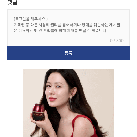
댓글
0 / 300