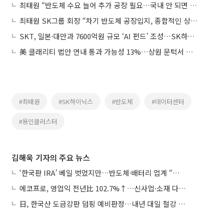
최태원 “반도체 수요 늘어 추가 공장 필요…국내 안 되면 해외도 검토”
최태원 SK그룹 회장 “차기 반도체 공장입지, 종합적인 상황 고려해 결정”
SKT, 일본·대만과 7600억원 규모 ‘AI 펀드’ 조성…SK하이닉스도 참여 추진
美 클래리티 법안 연내 통과 가능성 13%…상원 문턱서 제동
#최태원
#SK하이닉스
#반도체
#데이터센터
#용인클러스터
김해욱 기자의 주요 뉴스
‘한국판 IRA’ 베일 벗었지만…반도체·배터리 업계 “시행령이 관건”
에코프로, 영업익 전년比 102.7%↑…신사업·소재 다각화 박차
日, 한국산 도금강판 덤핑 예비판정…내년 대일 철강 수출 ‘빨간불’