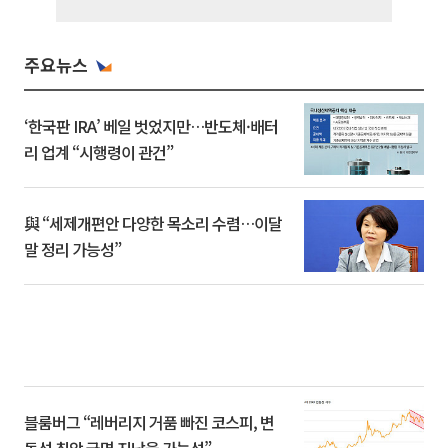
주요뉴스
‘한국판 IRA’ 베일 벗었지만…반도체·배터
리 업계 “시행령이 관건”
與 “세제개편안 다양한 목소리 수렴…이달
말 정리 가능성”
블룸버그 “레버리지 거품 빠진 코스피, 변
동성 최악 국면 지났을 가능성”