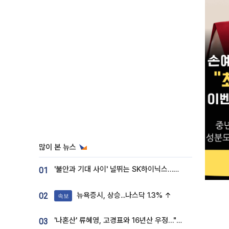
많이 본 뉴스
'불안과 기대 사이' 널뛰는 SK하이닉스…증권가 "HBM4·LTA 기반 펀터멘털 견고"
01
뉴욕증시, 상승...나스닥 1.3% ↑
02
속보
'나혼산' 류혜영, 고경표와 16년산 우정…"자취방서 부모님과 마주쳐"
03