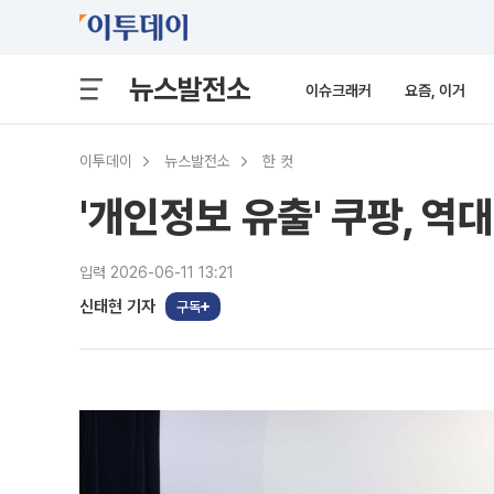
뉴스발전소
이슈크래커
요즘, 이거
이투데이
뉴스발전소
한 컷
'개인정보 유출' 쿠팡, 역대
입력 2026-06-11 13:21
신태현 기자
구독