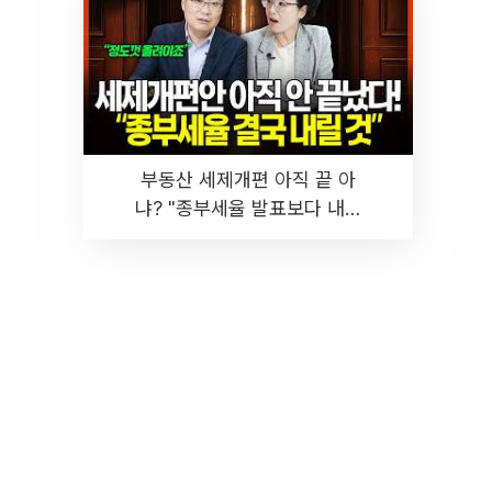
부동산 세제개편 아직 끝 아
냐? "종부세율 발표보다 내릴
것" 장기거주·양도세 전망 I 집
땅지성 I 김인만, 진미윤