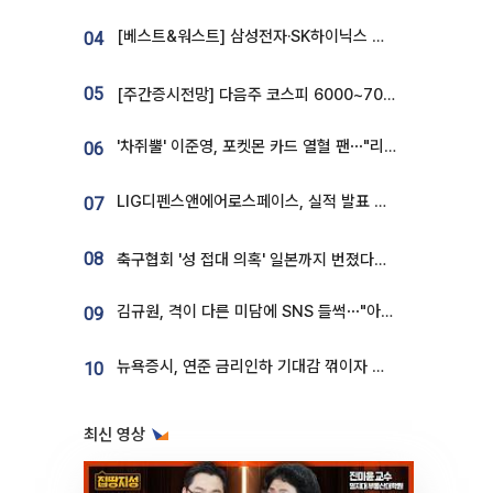
[베스트&워스트] 삼성전자·SK하이닉스 밀린 한 주…상상인증권은 85% 급등
04
05
[주간증시전망] 다음주 코스피 6000~7000⋯“外人 수급은 정책이 변수”
'차쥐뿔' 이준영, 포켓몬 카드 열혈 팬⋯"리셀러 처단할 것"
06
LIG디펜스앤에어로스페이스, 실적 발표 후 급락→반등⋯증권가 “28년까지 튼튼”
07
08
축구협회 '성 접대 의혹' 일본까지 번졌다…日 심판 실명 공개
김규원, 격이 다른 미담에 SNS 들썩⋯"아이 속옷 빨고 졸업식도 참석"
09
뉴욕증시, 연준 금리인하 기대감 꺾이자 상승...S&P500 사상 최고치 [종합]
10
최신 영상