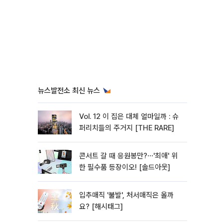
뉴스발전소 최신 뉴스
Vol. 12 이 집은 대체 얼마일까 : 슈
퍼리치들의 주거지 [THE RARE]
콘서트 갈 때 응원봉만?⋯'최애' 위
한 필수품 등장이오! [솔드아웃]
입추매직 '불발', 처서매직은 올까
요? [해시태그]