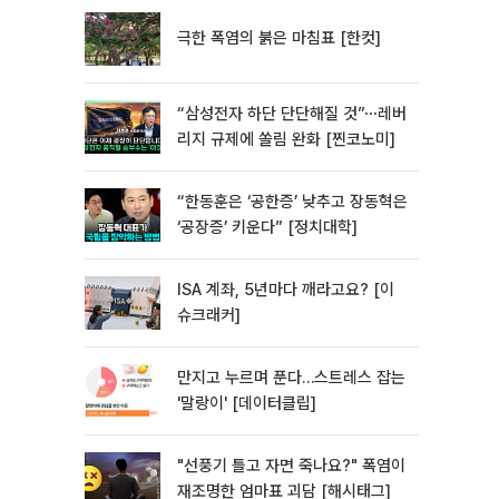
극한 폭염의 붉은 마침표 [한컷]
“삼성전자 하단 단단해질 것”⋯레버
리지 규제에 쏠림 완화 [찐코노미]
“한동훈은 ‘공한증’ 낮추고 장동혁은
‘공장증’ 키운다” [정치대학]
ISA 계좌, 5년마다 깨라고요? [이
슈크래커]
만지고 누르며 푼다…스트레스 잡는
'말랑이' [데이터클립]
"선풍기 틀고 자면 죽나요?" 폭염이
재조명한 엄마표 괴담 [해시태그]