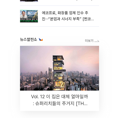
에코프로, 화장품 업체 인수 추
진⋯“본업과 시너지 부족” [찐코노
미]
뉴스발전소
Vol. 12 이 집은 대체 얼마일까
: 슈퍼리치들의 주거지 [THE
RARE]