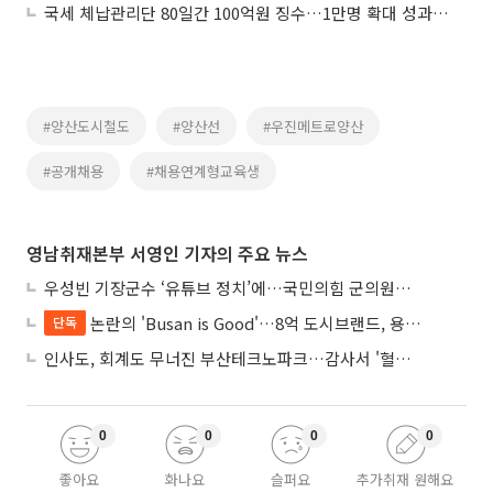
국세 체납관리단 80일간 100억원 징수…1만명 확대 성과 시험대
#양산도시철도
#양산선
#우진메트로양산
#공개채용
#채용연계형교육생
영남취재본부 서영인 기자의 주요 뉴스
우성빈 기장군수 ‘유튜브 정치’에…국민의힘 군의원들 집단 반발
논란의 'Busan is Good'…8억 도시브랜드, 용산 대통령실 CI 업체가 수행
단독
인사도, 회계도 무너진 부산테크노파크…감사서 '혈세 유용·인사 뒤집기' 적발
0
0
0
0
좋아요
화나요
슬퍼요
추가취재 원해요