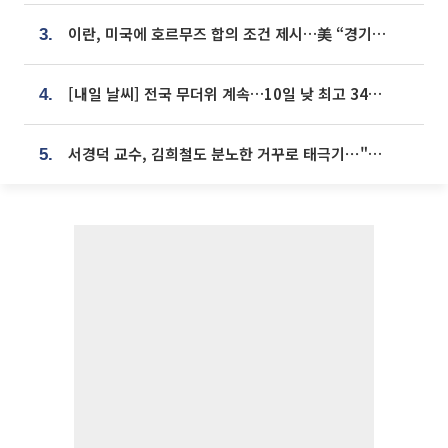
이란, 미국에 호르무즈 합의 조건 제시…美 “경기 아직 안 끝나” [종합]
3.
[내일 날씨] 전국 무더위 계속…10일 낮 최고 34도 육박
4.
서경덕 교수, 김희철도 분노한 거꾸로 태극기⋯"엉터리는 아냐, 아쉬울 뿐"
5.