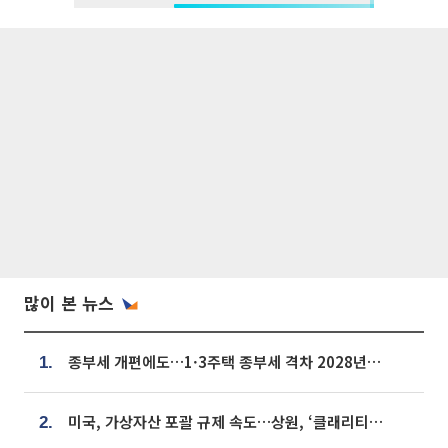
많이 본 뉴스
종부세 개편에도…1·3주택 종부세 격차 2028년부터 확대
1.
미국, 가상자산 포괄 규제 속도…상원, ‘클래리티법’ 9월 절차투표 추진
2.