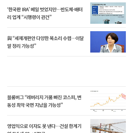
‘한국판 IRA’ 베일 벗었지만…반도체·배터
리 업계 “시행령이 관건”
與 “세제개편안 다양한 목소리 수렴…이달
말 정리 가능성”
블룸버그 “레버리지 거품 빠진 코스피, 변
동성 최악 국면 지났을 가능성”
영업익으로 이자도 못 낸다…건설 한계기