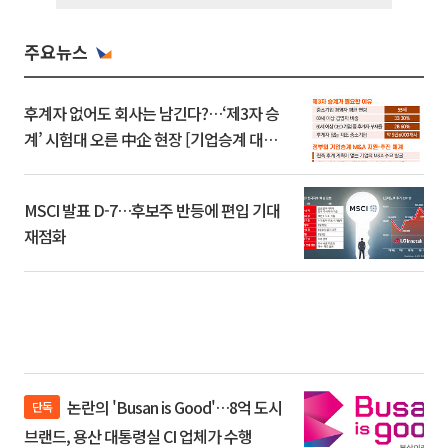
주요뉴스
후계자 없어도 회사는 남긴다?…‘제3자 승
계’ 시험대 오른 中企 현장 [기업승계 대전
환]
MSCI 발표 D-7…후보주 반등에 편입 기대
재점화
논란의 'Busan is Good'…8억 도시
단독
브랜드, 용산 대통령실 CI 업체가 수행