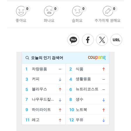
0
0
0
0
좋아요
화나요
슬퍼요
추가취재 원해요