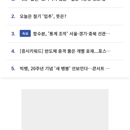
오늘은 절기 '입추', 뜻은?
2.
합수본, '통계 조작' 서울·경기·충북 선관위 등 추가 압수수색
속보
3.
[증시키워드] 반도체 충격 뚫은 개별 호재...포스코퓨처엠·에코프로·한화솔루션 '눈길'
4.
빅뱅, 20주년 기념 '새 뱅봉' 선보인다⋯콘서트 앞두고 팝업 개최
5.