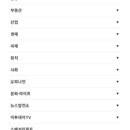
부동산
산업
경제
국제
정치
사회
오피니언
문화·라이프
뉴스발전소
이투데이TV
스페셜리포트