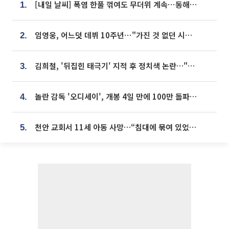
[내일 날씨] 폭염 한풀 꺾여도 무더위 계속⋯동해안 이틀 연속 비
1.
임영웅, 어느덧 데뷔 10주년⋯"가진 것 없던 시절, 내 앞엔 20명의 팬뿐"
2.
김희철, '뒤집힌 태극기' 지적 후 정치색 논란…"좌우 떠나 우리나라 국기"
3.
놀란 감독 '오디세이', 개봉 4일 만에 100만 돌파⋯'왕사남' 보다 빠르다
4.
천안 교회서 11세 아동 사망…“침대에 묶여 있었다” 진술 확보
5.