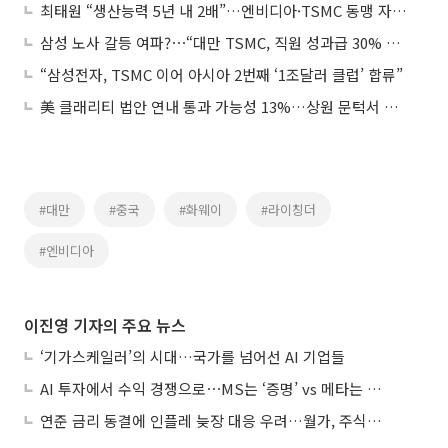
최태원 “생산능력 5년 내 2배”…엔비디아·TSMC 동맹 자신감
삼성 노사 갈등 여파?⋯“대만 TSMC, 직원 성과급 30% 인상”
“삼성전자, TSMC 이어 아시아 2번째 ‘1조달러 클럽’ 합류”
美 클래리티 법안 연내 통과 가능성 13%…상원 문턱서 제동
#대만
#중국
#화웨이
#라이칭더
#엔비디아
이진영 기자의 주요 뉴스
‘기가스케일러’의 시대…국가를 넘어선 AI 기업들
AI 투자에서 수익 경쟁으로⋯MS는 ‘증명’ vs 메타는 ‘숙제’
연준 금리 동결에 인플레 늦장 대응 우려…월가, 주식도 채권도 던졌다