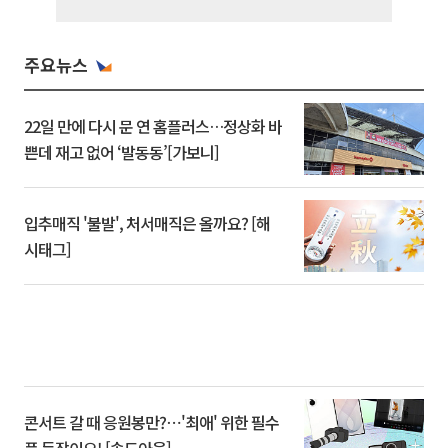
주요뉴스
22일 만에 다시 문 연 홈플러스…정상화 바
쁜데 재고 없어 ‘발동동’[가보니]
입추매직 '불발', 처서매직은 올까요? [해
시태그]
콘서트 갈 때 응원봉만?⋯'최애' 위한 필수
품 등장이오! [솔드아웃]