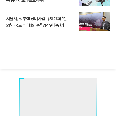
서울시, 정부에 정비사업 규제 완화 '건
의'⋯국토부 "협의 중" 입장만 [종합]