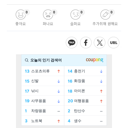
0
0
0
0
좋아요
화나요
슬퍼요
추가취재 원해요