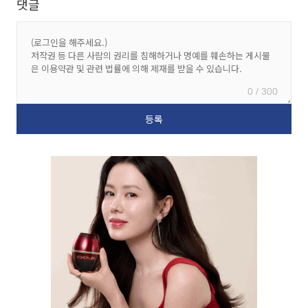
댓글
0 / 300